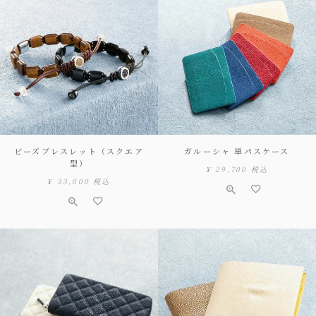
ビーズブレスレット（スクエア
ガルーシャ 単パスケース
型）
¥
29,700
税込
¥
33,000
税込