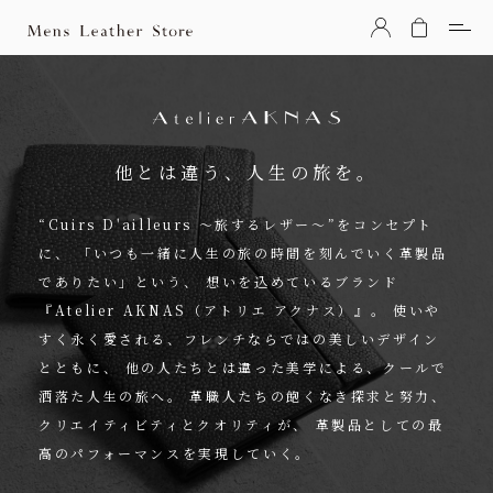
Mens Leather Store（メンズレザーストア）
他とは違う、人生の旅を。
“Cuirs D'ailleurs 〜旅するレザー〜”をコンセプト
に、
「いつも一緒に人生の旅の時間を刻んでいく革製品
でありたい」という、
想いを込めているブランド
『Atelier AKNAS（アトリエ アクナス）』。
使いや
すく永く愛される、フレンチならではの美しいデザイン
とともに、
他の人たちとは違った美学による、クールで
洒落た人生の旅へ。
革職人たちの飽くなき探求と努力、
クリエイティビティとクオリティが、
革製品としての最
高のパフォーマンスを実現していく。