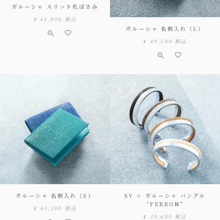
ガルーシャ スリット札ばさみ
¥
41,800
税込
ガルーシャ 名刺入れ（L）
¥
49,500
税込
ガルーシャ 名刺入れ（S）
SV × ガルーシャ バングル
“FERRON”
¥
45,100
税込
¥
39,600
税込