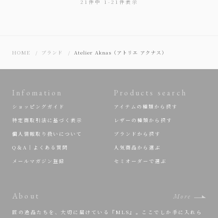
21
件中
1
-
21
件表示
HOME
ブランド
Atelier Aknas（アトリエ アクナス）
Infomation
Products search
ショッピングガイド
アイテムの種類から探す
特定商取引法に基づく表示
レザーの種類から探す
個人情報取り扱いについて
ブランドから探す
Q＆A｜よくある質問
人気商品から選ぶ
メールマガジン登録
セミオーダーで選ぶ
About
More
匠の逸品たちを、大切に届けている『MLS』。ここでしか手に入れら