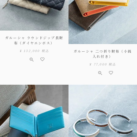
ガルーシャ ラウンドジップ長財
布（ダイヤエンボス）
¥
132,000
税込
ガルーシャ 二つ折り財布（小銭
入れ付き）
¥
77,000
税込