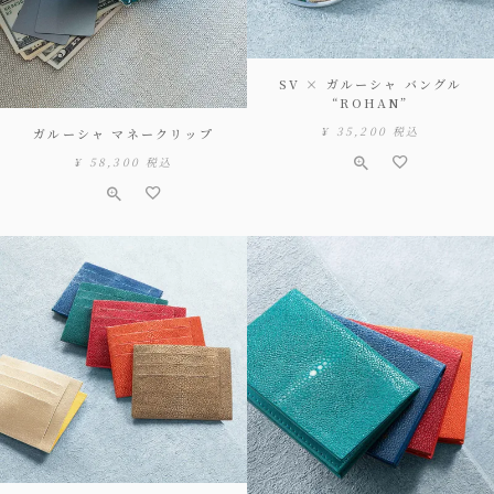
SV × ガルーシャ バングル
“ROHAN”
¥
35,200
税込
ガルーシャ マネークリップ
¥
58,300
税込