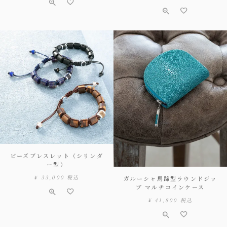
ビーズブレスレット（シリンダ
ー型）
¥
33,000
税込
ガルーシャ馬蹄型ラウンドジッ
プ マルチコインケース
¥
41,800
税込