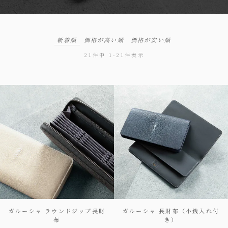
新着順
価格が高い順
価格が安い順
21
件中
1
-
21
件表示
ガルーシャ ラウンドジップ長財
ガルーシャ 長財布（小銭入れ付
布
き）