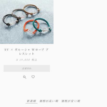
SV × ガルーシャ Wロープ ブ
レスレット
¥
19,800
税込
在庫切れ
新着順
価格が高い順
価格が安い順