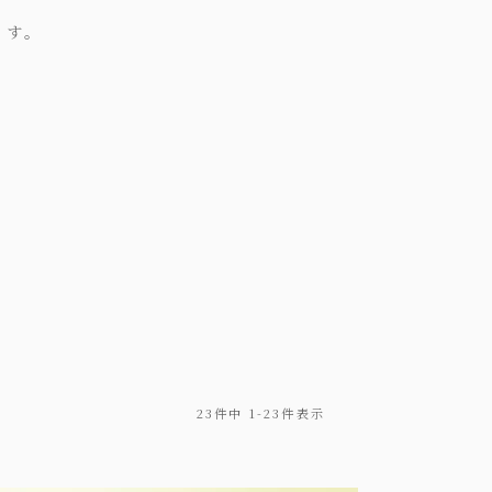
ます。
23
件中
1
-
23
件表示