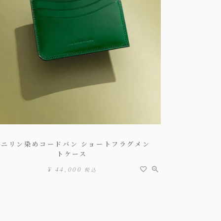
アニリン染めコードバン ショートフラグメン
トケース
¥
44,000
税込