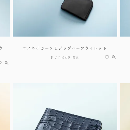
ウ
アノネイカーフ Lジップハーフウォレット
¥
17,600
税込