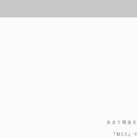
あまり現金
『MLS』