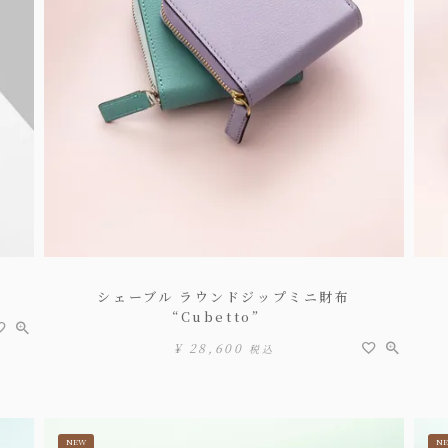
”
シェーブル ラウンドジップミニ財布
“Cubetto”
¥
28,600
税込
NEW
N