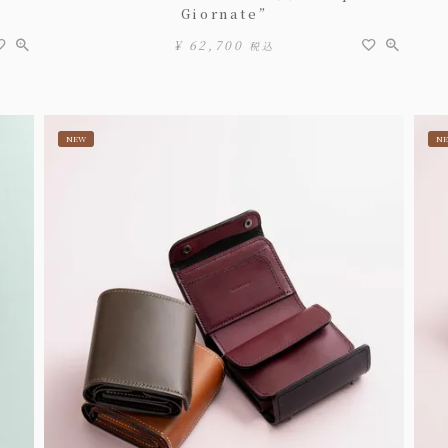
Giornate”
¥
62,700
税込
NEW
N