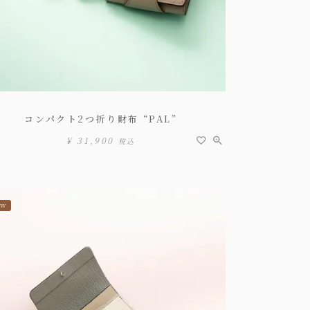
コンパクト2つ折り財布 “PAL”
¥
31,900
税込
EW