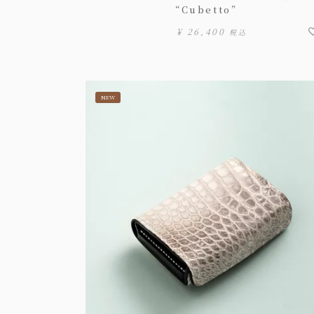
“Cubetto”
¥
26,400
税込
NEW