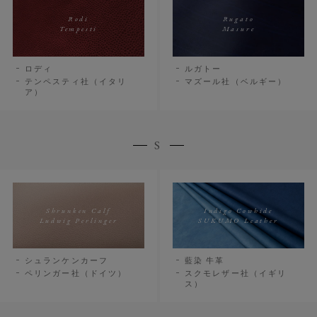
Rodi
Rugato
Tempesti
Masure
ロディ
ルガトー
テンペスティ社（イタリ
マズール社（ベルギー）
ア）
S
Shrunken Calf
Indigo Cowhide
Ludwig Perlinger
SUKUMO Leather
シュランケンカーフ
藍染 牛革
ペリンガー社（ドイツ）
スクモレザー社（イギリ
ス）