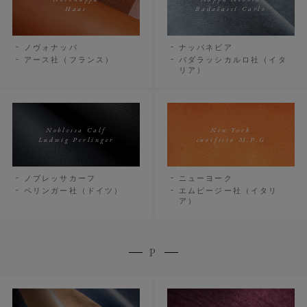
Haas
Badalassi Carlo
ノヴォナッパ
ナッパネビア
アース社（フランス）
バダラッシカルロ社（イタ
リア）
Noblessa Calf
New York
Ludwig Perlinger
cuoificio M.P.G
ノブレッサカーフ
ニューヨーク
ペリンガー社（ドイツ）
エムピージー社（イタリ
ア）
P