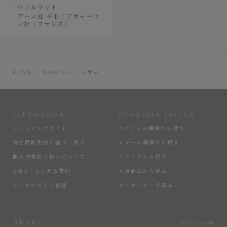
ツェルマット
アース社 ※旧：デギャーマ
ン社（フランス）
HOME
Materials
レザー
Infomation
Products search
ショッピングガイド
アイテムの種類から探す
特定商取引法に基づく表示
レザーの種類から探す
個人情報取り扱いについて
ブランドから探す
Q＆A｜よくある質問
人気商品から選ぶ
メールマガジン登録
セミオーダーで選ぶ
About
More