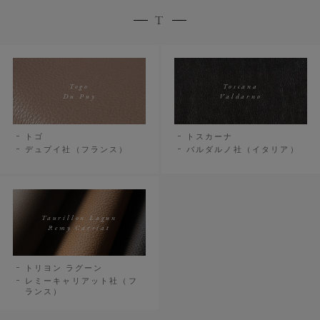
T
Togo
Toscana
Du Puy
Valdarno
トゴ
トスカーナ
デュプイ社（フランス）
バルダルノ社（イタリア）
Taurillon Lagun
Remy Carriat
トリヨン ラグーン
レミーキャリアット社（フ
ランス）