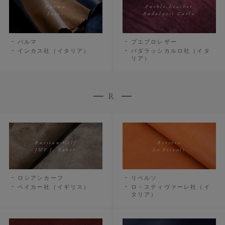
Parma
Pueblo Leather
Incas
Badalassi Carlo
パルマ
プエブロレザー
インカス社（イタリア）
バダラッシカルロ社（イタ
リア）
R
Russian Calf
Reverso
J&F.J. Baker
Lo Stivale
ロシアンカーフ
リベルソ
ベイカー社（イギリス）
ロ・スティヴァーレ社（イ
タリア）