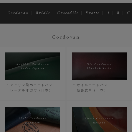
Cordovan
Bridle
Crocodile
Exotic
A
B
C
Cordovan
Aniline Cordovan
Oil Cordovan
Leder Ogawa
Shinkihikaku
アニリン染めコードバン
オイルコードバン
レーデルオガワ（日本）
新喜皮革（日本）
Shell Cordovan
Shell Cordovan
Horween
Rocado