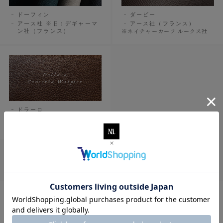
ドーフィン
ダービー
アース社 ※旧：デギャーマ
アース社（フランス）
※ネイチャーカーフ ルークス社
ン社（フランス）
Dollaro
Conceria Waipier
ドラーロ
コンツェリア・ワルピエ社
（イタリア）
E
EL Vaquero
Ecolux
La Perla Azzurra
Tempesti