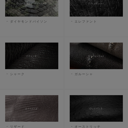
Diamond Python
Elephant
ダイヤモンドパイソン
エレファント
Shark
Galuchat
シャーク
ガルーシャ
Lizard
Ostrich
リザード
オーストリッチ