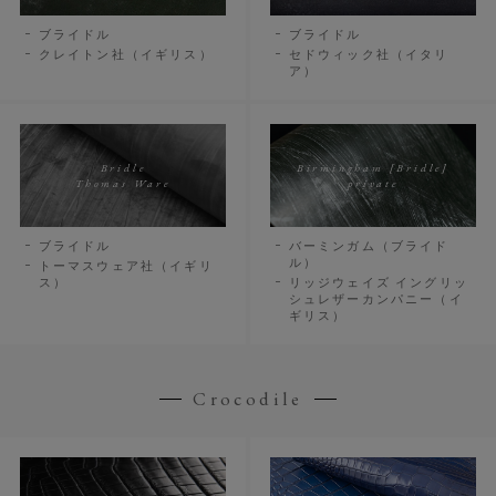
ブライドル
ブライドル
クレイトン社（イギリス）
セドウィック社（イタリ
ア）
Bridle
Birmingham [Bridle]
Thomas Ware
private
ブライドル
バーミンガム（ブライド
ル）
トーマスウェア社（イギリ
ス）
リッジウェイズ イングリッ
シュレザーカンパニー（イ
ギリス）
Crocodile