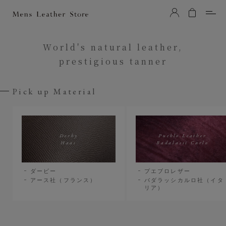
Mens Leather Store（メンズレザーストア）
World's natural leather,
prestigious tanner
Pick up Material
Derby
Pueblo Leather
Haas
Badalassi Carlo
ダービー
プエブロレザー
アース社（フランス）
バダラッシカルロ社（イタ
リア）