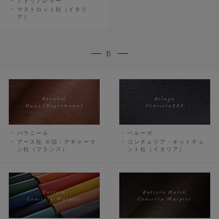
アドリアレザー
マストロット社（イタリ
ア）
B
Baranil
Beluga
Haas (Degermann)
Conceria800
バラニール
ベルーガ
アース社 ※旧：デギャーマ
コンチェリア・オットチェ
ン社（フランス）
ント社（イタリア）
Buttero
Buttero Hatch
Conceria Waipier
Conceria Waipier