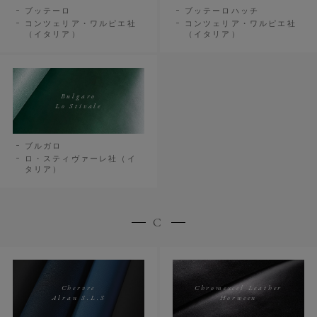
ブッテーロ
ブッテーロハッチ
コンツェリア・ワルピエ社
コンツェリア・ワルピエ社
（イタリア）
（イタリア）
Bulgaro
Lo Stivale
ブルガロ
ロ・スティヴァーレ社（イ
タリア）
C
Chervre
Chromexcel Leather
Alran S.L.S
Horween