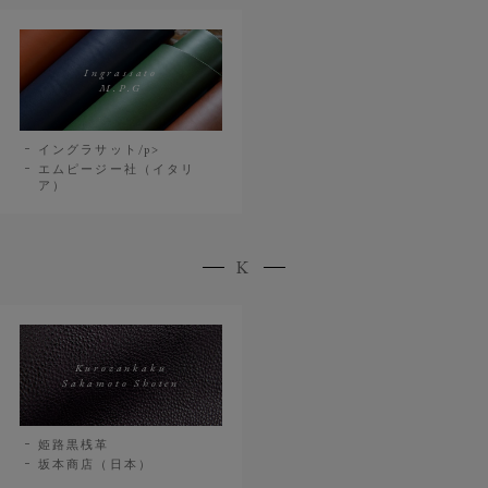
Ingrassato
M.P.G
イングラサット/p>
エムピージー社（イタリ
ア）
K
Kurozankaku
Sakamoto Shoten
姫路黒桟革
坂本商店（日本）