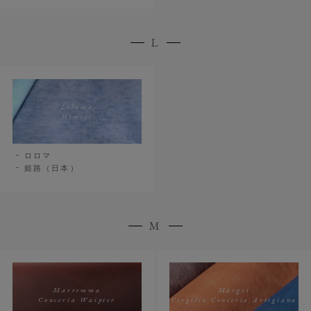
L
Loloma
Himeji
ロロマ
姫路（日本）
M
Marremma
Margot
Conceria Waipier
Virgilio Conceria Artigiana