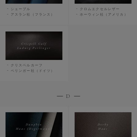
シェーブル
クロムエクセルレザー
アスラン社（フランス）
ホーウィン社（アメリカ）
Crispell Calf
Ludwig Perlinger
クリスペルカーフ
ペリンガー社（ドイツ）
D
Dauphin
Derby
Haas (Degermann)
Haas