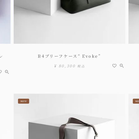
レ
B4ブリーフケース“ Evoke”
¥
80,300
税込
NEW
N