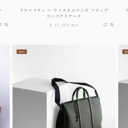
ド
フラソリティ × ワイルドスワンズ フラップ
コンパクトケース
¥
33,000
税込
NEW
N