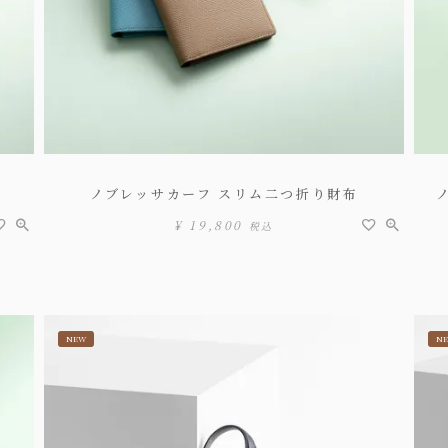
ノブレッサカーフ スリム二つ折り財布
¥
19,800
税込
NEW
N