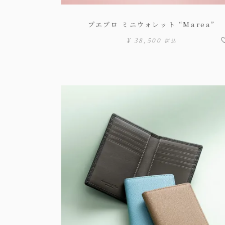
プエブロ ミニウォレット “Marea”
¥
38,500
税込