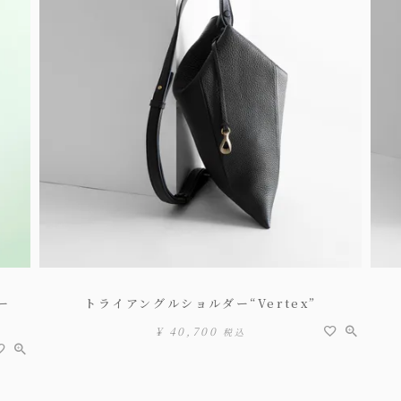
ー
トライアングルショルダー“Vertex”
¥
40,700
税込