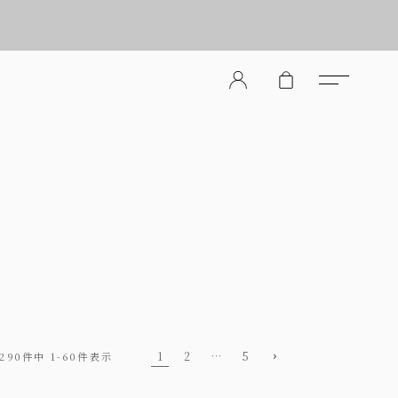
er Store（メンズレザーストア）
1
2
…
5
290
件中
1
-
60
件表示