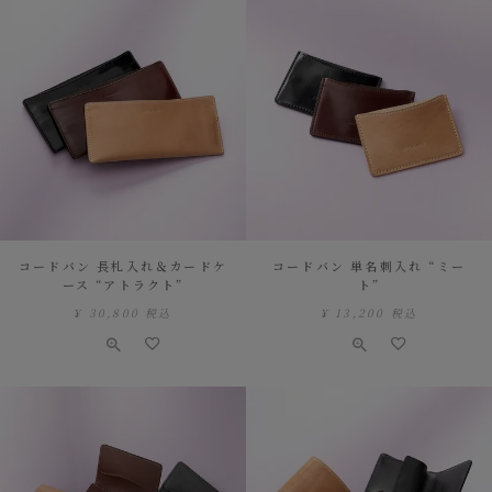
コードバン 長札入れ＆カードケ
コードバン 単名刺入れ “ミー
ース “アトラクト”
ト”
¥
30,800
税込
¥
13,200
税込