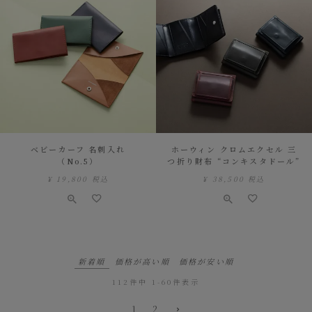
ベビーカーフ 名刺入れ
ホーウィン クロムエクセル 三
（No.5）
つ折り財布 “コンキスタドール”
¥
19,800
税込
¥
38,500
税込
新着順
価格が高い順
価格が安い順
112
件中
1
-
60
件表示
1
2