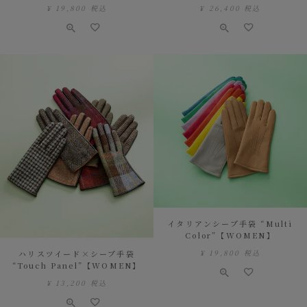
¥
19,800
税込
¥
26,400
税込
イタリアンシープ手袋 “Multi
Color”【WOMEN】
¥
19,800
税込
ハリスツイード×シープ手袋
“Touch Panel”【WOMEN】
¥
13,200
税込