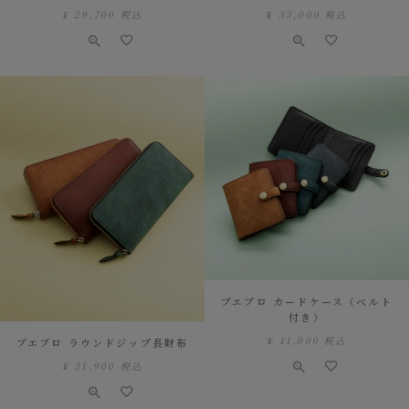
¥
29,700
税込
¥
33,000
税込
プエブロ カードケース（ベルト
付き）
¥
11,000
税込
プエブロ ラウンドジップ長財布
¥
31,900
税込