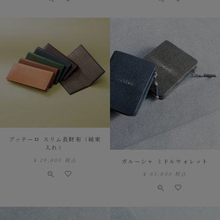
ブッテーロ スリム長財布（純束
入れ）
¥
19,800
税込
ガルーシャ ミドルウォレット
¥
85,800
税込