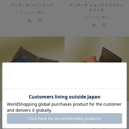
ブッテーロ コインケース
ブッテーロ ショートフラグメン
トケース
¥
6,600
税込
¥
9,900
税込
ブッテーロ 二つ折り財布（小銭
ブッテーロ ミディアムウォレッ
入れ付き）
ト
¥
18,700
税込
¥
22,000
税込