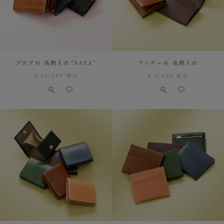
プエブロ 名刺入れ“SATA”
ブッテーロ 名刺入れ
¥
14,999
税込
¥
8,800
税込