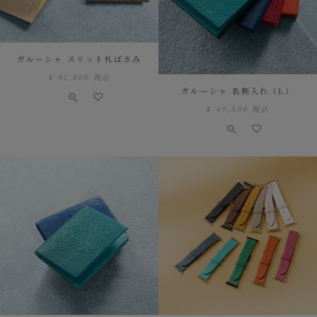
ガルーシャ スリット札ばさみ
¥
41,800
税込
ガルーシャ 名刺入れ（L）
¥
49,500
税込