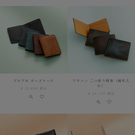
プエブロ カードケース
アドバン 二つ折り財布（純札入
れ）
¥
11,000
税込
¥
24,750
税込