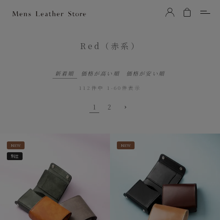
Mens Leather Store（メンズレザーストア）
Red（赤系）
新着順
価格が高い順
価格が安い順
112
件中
1
-
60
件表示
1
2
NEW
NEW
別注