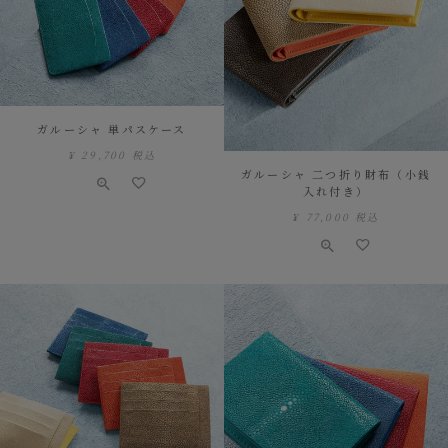
ガルーシャ 単パスケース
¥
29,700
税込
ガルーシャ 二つ折り財布（小銭
入れ付き）
¥
77,000
税込