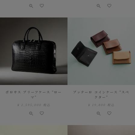
ポロサス ブリーフケース “ロー
ブッテーロ コインケース “スペ
マ”
クター”
¥
1,595,000
税込
¥
19,800
税込