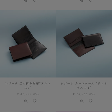
レジーナ 二つ折り財布“アネト
レジーナ カードケース ”ティト
1.0”
リス 1.1”
¥
41,800
税込
¥
25,300
税込