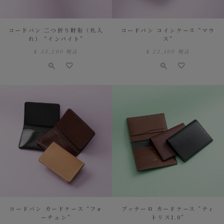
コードバン 二つ折り財布（札入
コードバン コインケース “マウ
れ） “インバイト”
ス”
¥
35,200
税込
¥
23,100
税込
コードバン カードケース “フォ
ブッテーロ カードケース ”ティ
ーチュン”
トリス1.0”