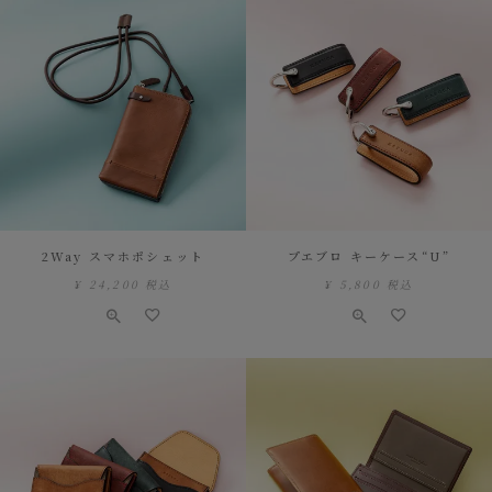
2Way スマホポシェット
プエブロ キーケース“U”
¥
24,200
税込
¥
5,800
税込