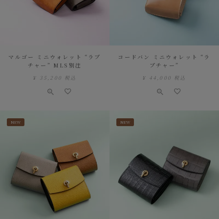
マルゴー ミニウォレット “ラプ
コードバン ミニウォレット “ラ
チャー” MLS別注
プチャー”
¥
35,200
税込
¥
44,000
税込
NEW
NEW