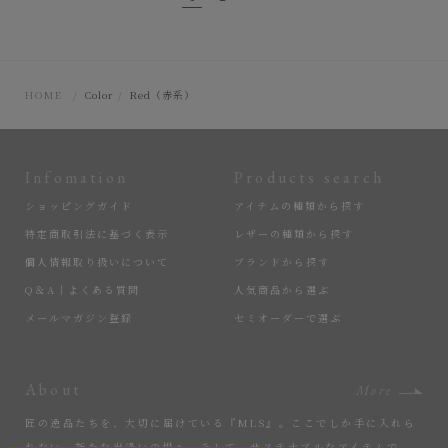
HOME
Color
Red（赤系）
Infomation
Products search
ショッピングガイド
アイテムの種類から探す
特定商取引法に基づく表示
レザーの種類から探す
個人情報取り扱いについて
ブランドから探す
Q＆A｜よくある質問
人気商品から選ぶ
メールマガジン登録
セミオーダーで選ぶ
About
More
匠の逸品たちを、大切に届けている『MLS』。ここでしか手に入れら
れない、新たな出逢いの場へ。そして、サステナブルなアイテムで、