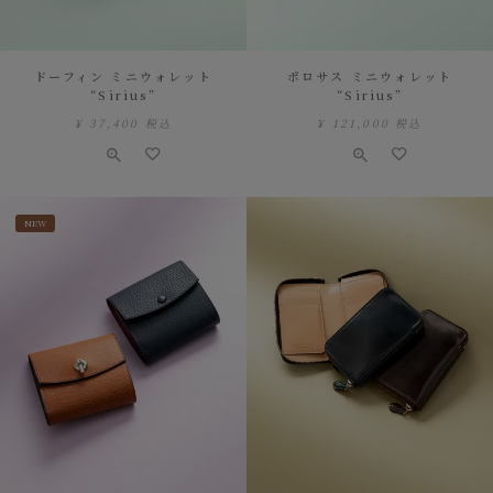
ドーフィン ミニウォレット
ポロサス ミニウォレット
“Sirius”
“Sirius”
¥
37,400
税込
¥
121,000
税込
NEW