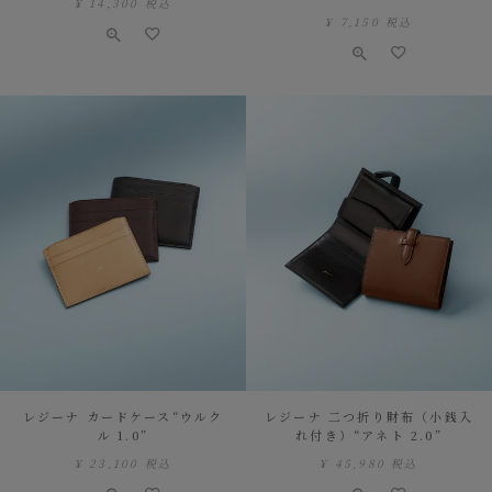
¥
14,300
税込
¥
7,150
税込
レジーナ カードケース“ウルク
レジーナ 二つ折り財布（小銭入
ル 1.0”
れ付き）“アネト 2.0”
¥
23,100
税込
¥
45,980
税込