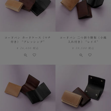
コードバン カードケース（マチ
コードバン 二つ折り財布（小銭
付き） “ブレッシング”
入れ付き） “レイズ”
¥
26,400
税込
¥
38,500
税込