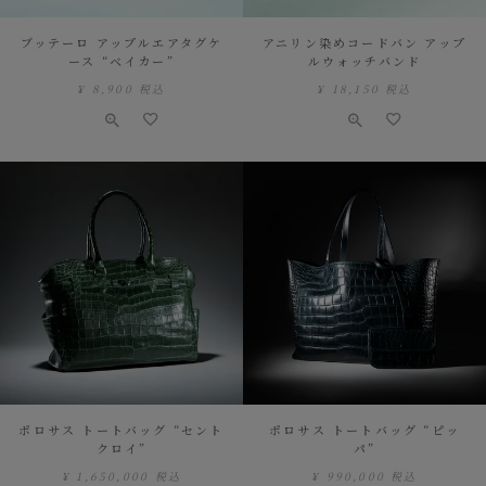
ブッテーロ アップルエアタグケ
アニリン染めコードバン アップ
ース “ベイカー”
ルウォッチバンド
¥
8,900
税込
¥
18,150
税込
ポロサス トートバッグ “セント
ポロサス トートバッグ “ピッ
クロイ”
パ”
¥
1,650,000
税込
¥
990,000
税込