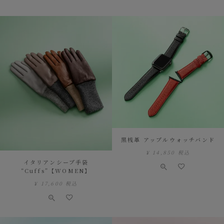
黒桟革 アップルウォッチバンド
¥
14,850
税込
イタリアンシープ手袋
“Cuffs”【WOMEN】
¥
17,600
税込