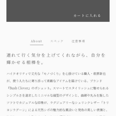
カートに入れる
About
スペック
注意事項
連れて行く気分を上げてくれながら、自分を
輝かせる相棒を。
ハイクオリティで丈夫な「モノづくり」を心掛けている職人・萩原新也
が、使う人たちに寄り添って素敵なアイテムを届けている、ブランド
『Bush Clover』のポシェット。スマートでスタイリッシュに魅せられる
シンプルさを追求したミニマルな縦型のデザインと、曲線や丸みを施した
ソフトでカジュアルな印象が、ラグジュアリーなシュリンクレザー「トリ
ヨンラグーン」による天然シボの魅力的な風合いと発色の美しい表情と、