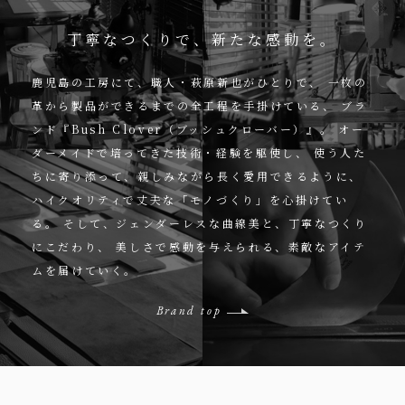
丁寧なつくりで、新たな感動を。
鹿児島の工房にて、職人・萩原新也がひとりで、
一枚の
革から製品ができるまでの全工程を手掛けている、
ブラ
ンド『Bush Clover（ブッシュクローバー）』。
オー
ダーメイドで培ってきた技術・経験を駆使し、
使う人た
ちに寄り添って、親しみながら長く愛用できるように、
ハイクオリティで丈夫な「モノづくり」を心掛けてい
る。
そして、ジェンダーレスな曲線美と、丁寧なつくり
にこだわり、
美しさで感動を与えられる、素敵なアイテ
ムを届けていく。
Brand top