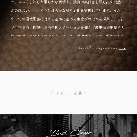
で、ふっくらとした柔らかな表情や、独自の奥行きを醸し出す天然シ
ボの風合い、しっとりと滑らかな触り心地を実現しています。また、
すべての環境配慮に対する基準に基づく生産プロセスを採用し、自社
で生物学的・物理化学的処理ステーションを備えて廃棄物排出量を大
幅に削減。このようなタンナーとしての透明性が、その上質さで心を
満たすラグジュアリー感や、心地よい風合いや発色の良いカラーによ
Taurillon Lagun Items
る美しい仕上がりとともに、世界の著名ハイブランドからも愛されて
います。
レビューを書く