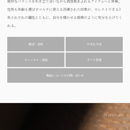
絶妙なバランスを引き立て合いながら洒落感あふれるアイテムへと昇華。
性別も年齢も選ばずマルチに使える洗練された印象が、セレクトできる3
色それぞれの個性とともに、自分を輝かせる相棒のように気分を上げてく
れる。
配送・送料
お支払方法
キャンセル・返品
ギフト包装
商品についてのお問い合わせ
Material