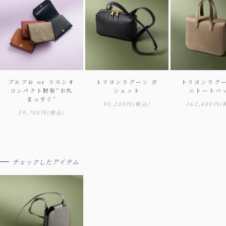
プエブロ or リスシオ
トリヨンラグーン ポ
トリヨンラグー
コンパクト財布“お札
シェット
ニトートバ
まっすぐ”
90,200円
(税込)
162,800円
(
29,700円
(税込)
チェックしたアイテム