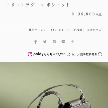
トリヨンラグーン ポシェット
¥
96,800
税込
獲得ポイント：
880
ポイント （円相当） ※会員のみ
なら
月々32,266円
から。分割手数料無料