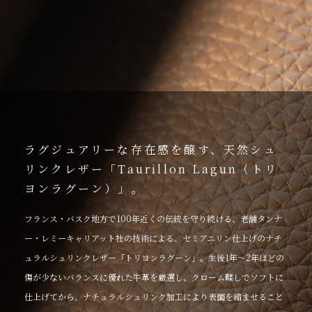
ラグジュアリーな存在感を醸す、天然シュ
リンクレザー「Taurillon Lagun（トリ
ヨンラグーン）」。
フランス・バスク地方で100年近くの伝統を守り続ける、老舗タンナ
ー・レミーキャリアット社の技術による、セミアニリン仕上げのナチ
ュラルシュリンクレザー「トリヨンラグーン」。生後1年〜2年ほどの
傷が少ないバランスに優れた牛革を厳選し、クローム鞣しでソフトに
仕上げてから、ナチュラルシュリンク加工により表面を縮ませること