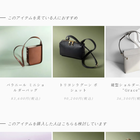
このアイテムを見ている人におすすめ
バラニール ミニショ
トリヨンラグーン ポ
縦型ショルダー
ルダーバッグ
シェット
“Grace
83,600円
(税込)
90,200円
(税込)
36,300円
(
このアイテムを購入した人はこちらも検討しています