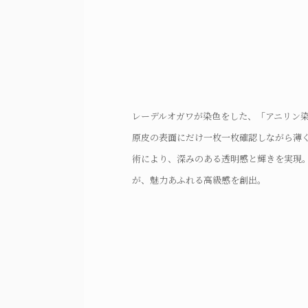
内装には、兵庫県姫路産の牛革を採用。多
高級感あるゴールドのYKKエクセラファス
レーデルオガワが染色をした、「アニリン
を経て生まれ、使い込むほどに圧巻の経年
性と操作性を両立。また、紙幣をスムーズ
ファスナーは、高級感と重厚感のあるゴー
原皮の表面にだけ一枚一枚確認しながら薄
には、素押しの『CIMABUE』ロゴが施
札入れを設け、サイドから引き出すことで
装備。指で摘みやすく、滑らかな曲線を美
術により、深みのある透明感と輝きを実現
と東京の匠の職人技による確かな品質を保
細部の切り目は、職人が4回塗りで磨き上
げ。
が、魅力あふれる高級感を創出。
れや精密なステッチなどの丁寧な作りが、
な仕上げ。
だわりを証明。