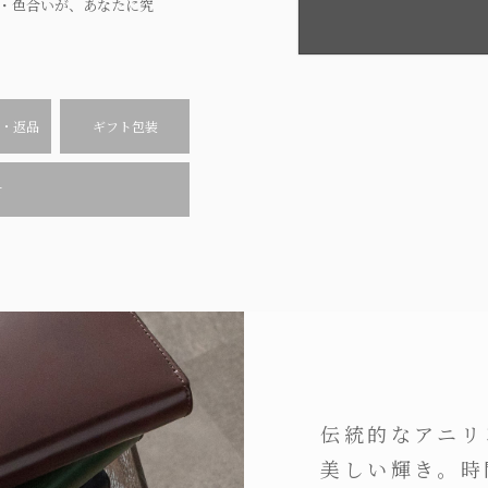
・色合いが、あなたに究
・返品
ギフト包装
せ
伝統的なアニリ
美しい輝き。時