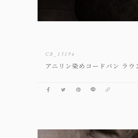
CB_15194
アニリン染めコードバン ラウ