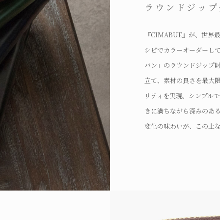
ラウンドジップ
『CIMABUE』が、世
シピでカラーオーダーし
バン」のラウンドジップ
立て、素材の良さを最大
リティを実現。シンプル
きに満ちながら深みのあ
変化の味わいが、この上