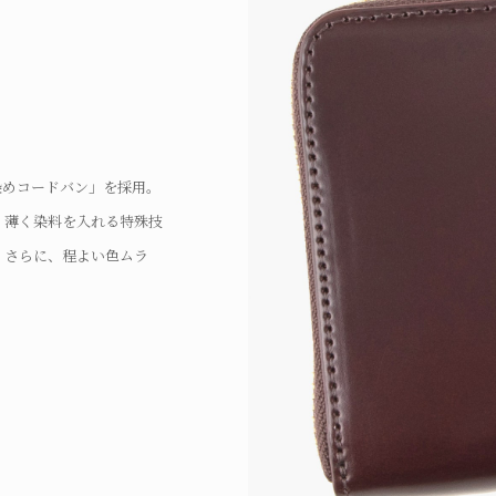
くの時間と根気のいる工程
ナーと引き手を備え、利便
染めコードバン」を採用。
変化を実感。小銭入れ側面
に出し入れできる片マチの
ルドのオリジナル引き手を
く薄く染料を入れる特殊技
され、こだわりの最上級素材
スムーズな使い方が可能。
しく魅せるポリッシュ仕上
。さらに、程よい色ムラ
証。そして、正確なネン入
げ、耐久性も兼ね備えた上質
匠の職人による細部へのこ