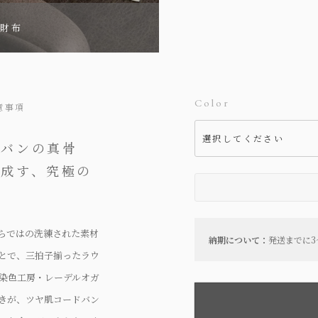
長財布
Color
意事項
ドバンの真骨
り成す、究極の
ならではの洗練された素材
納期について：
発送までに3
とで、三拍子揃ったラウ
染色工房・レーデルオガ
きが、ツヤ肌コードバン