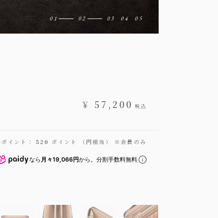
¥
57,200
税込
得ポイント：
520
ポイント （円相当） ※会員のみ
なら
月々19,066円
から。分割手数料無料
ードバン ラウンドジップ長財布