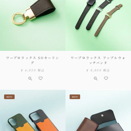
ワープロラックス SOキーリン
ワープロラックス アップルウォ
グ
ッチバンド
¥
6,050
税込
¥
8,800
税込
NEW
NEW