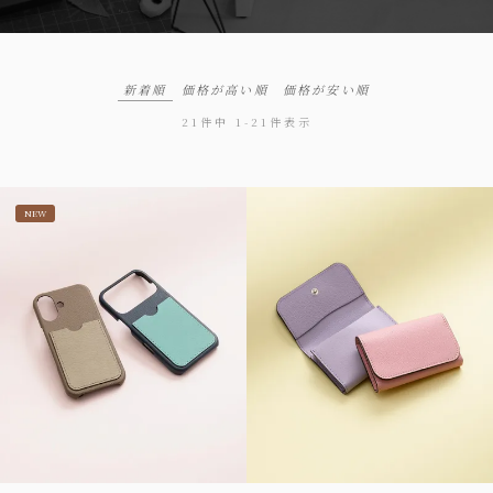
新着順
価格が高い順
価格が安い順
21
件中
1
-
21
件表示
NEW