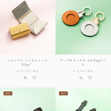
シェーブル ミニウォレット
ワープロラックス AirTagケー
“Elpe”
ス
¥
19,800
税込
¥
6,600
税込
NEW
NEW