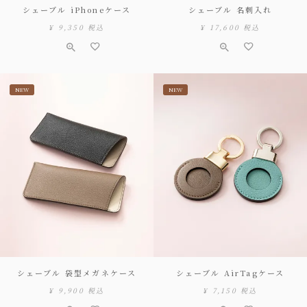
シェーブル iPhoneケース
シェーブル 名刺入れ
¥
9,350
税込
¥
17,600
税込
NEW
NEW
シェーブル 袋型メガネケース
シェーブル AirTagケース
¥
9,900
税込
¥
7,150
税込