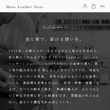
Mens Leather Store（メンズレザーストア）
色と革で、届ける想いを。
2016年、夫婦でスタートした小さな工房から生まれた、
色と革にこだわるブランド『C×C Leather（シーバシ
ーレザー）』。
「Color×Color」の由来の通り、色
と色の組み合わせを
楽しむことをコンセプトに、自由な
カラーオーダーを実現。
世界の名だたるメゾンも採用し
ている、高品質な本革を中心に、
素材・裁断・縫製・仕
上げ、すべての製作工程を、
熟練の職人が、ひとつひと
つ丁寧な手作業と多くの時間を注ぎ、
既製品で叶えられ
ない、温もりと個性を生み出している。