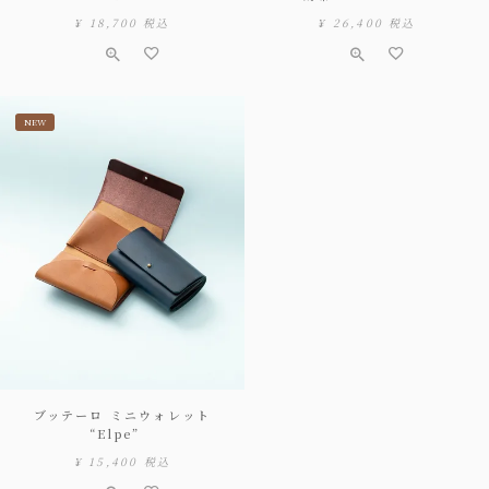
¥
18,700
税込
¥
26,400
税込
NEW
ブッテーロ ミニウォレット
“Elpe”
¥
15,400
税込