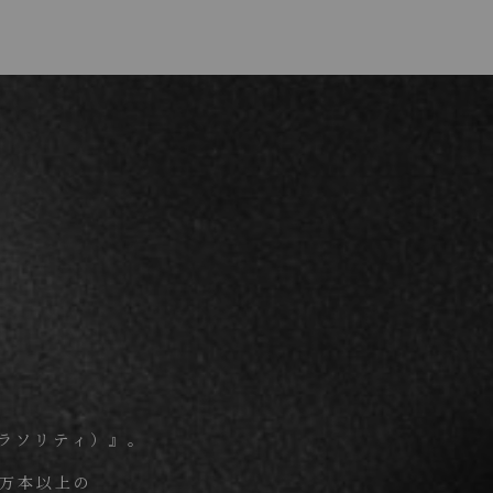
。
フラソリティ）』。
6万本以上の