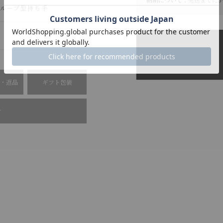
、ループ型持ち手
・返品
ギフト包装
せ