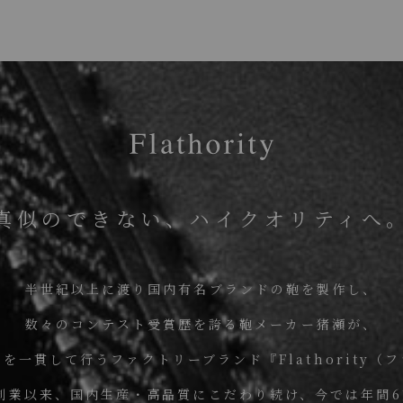
真似のできない、ハイクオリティへ
半世紀以上に渡り国内有名ブランドの鞄を製作し、
数々のコンテスト受賞歴を誇る鞄メーカー猪瀬が、
を一貫して行うファクトリーブランド『Flathority（
の創業以来、国内生産・高品質にこだわり続け、今では年間