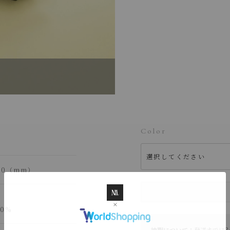
Color
さ50（mm）
0%
納期について：
発送までに3