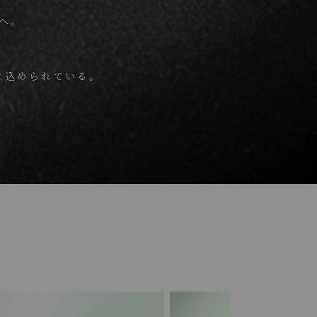
へ。
、
は込められている。