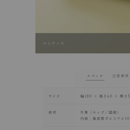
ペンケース
スペック
注意事項
サイズ
幅180 × 高さ60 × 厚
素材
牛革（キップ／国産）
内装：高密度ポエステル10