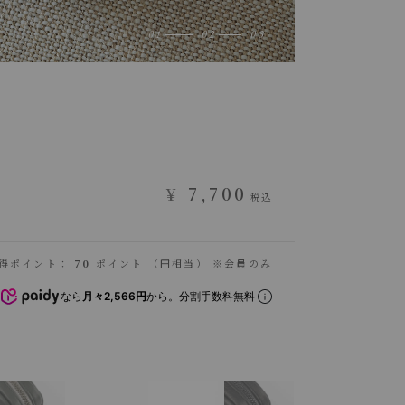
¥
7,700
税込
得ポイント：
70
ポイント （円相当） ※会員のみ
なら
月々2,566円
から。分割手数料無料