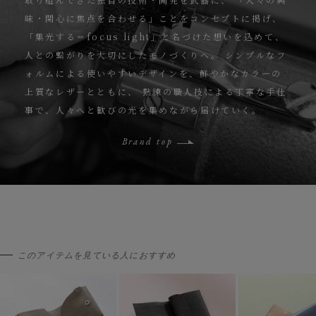
味・関心に焦点を合わせる」ことをコンセプトに掲げ、
「集光する＝focus light」と名づけた想いを込めて、
人との繋がりを大切にしたモノづくりへ。
シンプルなフ
ォルムによる使いやすいデザインを、鮮やかなカラーの
上質なレザーとともに、
熟練の職人技による丁寧な手仕
事で、人々へと歓びの光を集めながら届けていく。
Brand top
このアイテムを見ている人におすすめ