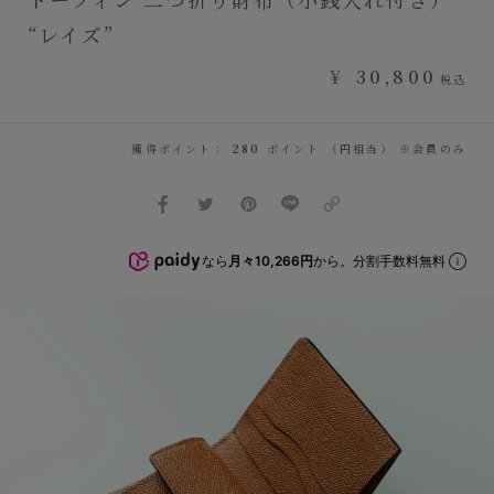
“レイズ”
¥
30,800
税込
獲得ポイント：
280
ポイント （円相当） ※会員のみ
なら
月々10,266円
から。分割手数料無料