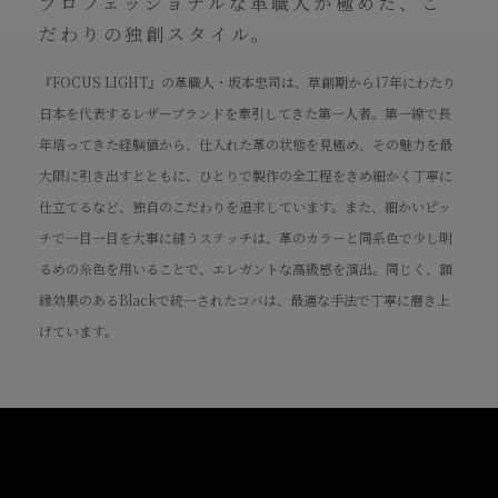
プロフェッショナルな革職人が極めた、こ
だわりの独創スタイル。
『FOCUS LIGHT』の革職人・坂本忠司は、草創期から17年にわたり
日本を代表するレザーブランドを牽引してきた第一人者。第一線で長
年培ってきた経験値から、仕入れた革の状態を見極め、その魅力を最
大限に引き出すとともに、ひとりで製作の全工程をきめ細かく丁寧に
仕立てるなど、独自のこだわりを追求しています。また、細かいピッ
チで一目一目を大事に縫うステッチは、革のカラーと同系色で少し明
るめの糸色を用いることで、エレガントな高級感を演出。同じく、額
縁効果のあるBlackで統一されたコバは、最適な手法で丁寧に磨き上
げています。
How to use