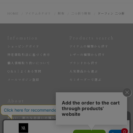
HOME
アイテムカテゴリ
財布
二つ折り財布
ドーフィン 二つ折り財
Infomation
Products search
ショッピングガイド
アイテムの種類から探す
特定商取引法に基づく表示
レザーの種類から探す
個人情報取り扱いについて
ブランドから探す
Q＆A｜よくある質問
人気商品から選ぶ
メールマガジン登録
セミオーダーで選ぶ
About
More
匠の逸品たちを、大切に届けている『MLS』。ここでしか手に入れら
れない、新たな出逢いの場へ。そして、サステナブルなアイテムで、
暮らしを豊かにする感動を。選ばれし匠たちと、新たな価値を生み出
していく。