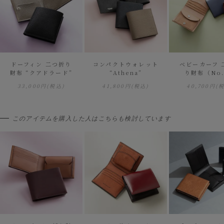
ドーフィン 二つ折り
コンパクトウォレット
ベビーカーフ 
財布 “クアドラード”
“Athena”
り財布（No
33,000円
(税込)
41,800円
(税込)
40,700円
(
このアイテムを購入した人はこちらも検討しています