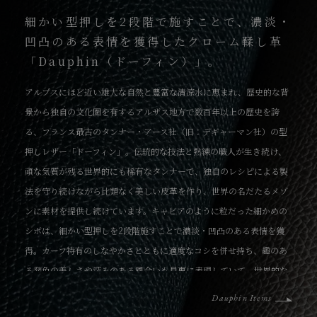
細かい型押しを2段階で施すことで、濃淡・
凹凸のある表情を獲得したクローム鞣し革
「Dauphin（ドーフィン）」。
アルプスにほど近い雄大な自然と豊富な清涼水に恵まれ、歴史的な背
景から独自の文化圏を有するアルザス地方で数百年以上の歴史を誇
る、フランス最古のタンナー・アース社（旧：デギャーマン社）の型
押しレザー「ドーフィン」。伝統的な技法と熟練の職人が生き続け、
頑な気質が残る世界的にも稀有なタンナーで、独自のレシピによる製
法を守り続けながら比類なく美しい皮革を作り、世界の名だたるメゾ
ンに素材を提供し続けています。キャビアのように粒だった細かめの
シボは、細かい型押しを2段階施すことで濃淡・凹凸のある表情を獲
得。カーフ特有のしなやかさとともに適度なコシを併せ持ち、趣のあ
る発色の美しさや深みのある風合いも見事に表現していて、世界的な
トップブランドにも採用されている高級皮革です。
Dauphin Items