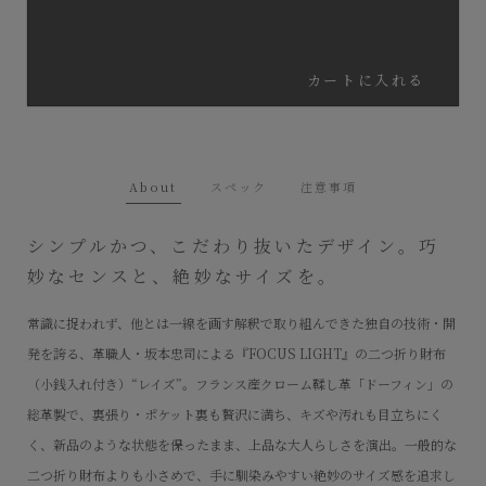
カートに入れる
About
スペック
注意事項
シンプルかつ、こだわり抜いたデザイン。巧
妙なセンスと、絶妙なサイズを。
常識に捉われず、他とは一線を画す解釈で取り組んできた独自の技術・開
発を誇る、革職人・坂本忠司による『FOCUS LIGHT』の二つ折り財布
（小銭入れ付き）“レイズ”。フランス産クローム鞣し革「ドーフィン」の
総革製で、裏張り・ポケット裏も贅沢に満ち、キズや汚れも目立ちにく
く、新品のような状態を保ったまま、上品な大人らしさを演出。一般的な
二つ折り財布よりも小さめで、手に馴染みやすい絶妙のサイズ感を追求し