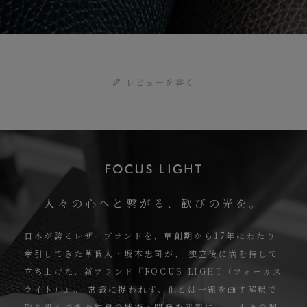
レビューを書く
人々の心へと繋がる、歓びの光を。
日本が誇るレザーブランドを、草創期から17年にわたり
牽引してきた革職人・坂本忠司が、
独立後に満を持して
立ち上げた、新ブランド『FOCUS LIGHT（フォーカス
ライト）』。
常識に捉われず、他とは一線を画す解釈で
取り組んできた独自の技術・開発を武器に、
「人々の興