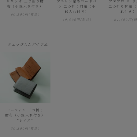
リスシオ 二つ折り財
アニリン染めコードバ
プエブロ × 
布（小銭入れ付き）
ン 二つ折り財布（小
二つ折り財布（
銭入れ付き）
れ付き）
60,500円
(税込)
49,500円
(税込)
61,600円
(
チェックしたアイテム
ドーフィン 二つ折り
財布（小銭入れ付き）
“レイズ”
30,800円
(税込)