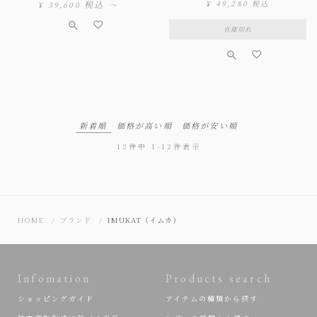
税込
¥
49,280
税込
¥
39,600
〜
在庫切れ
新着順
価格が高い順
価格が安い順
12
件中
1
-
12
件表示
HOME
ブランド
IMUKAT（イムカ）
Infomation
Products search
ショッピングガイド
アイテムの種類から探す