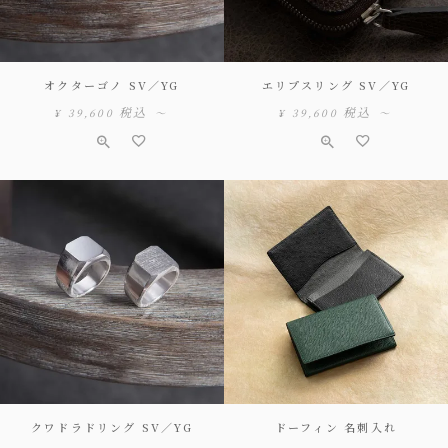
オクターゴノ SV／YG
エリプスリング SV／YG
税込
税込
¥
39,600
〜
¥
39,600
〜
クワドラドリング SV／YG
ドーフィン 名刺入れ