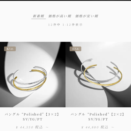
新着順
価格が高い順
価格が安い順
12
件中
1
-
12
件表示
名入れ
名入れ
バングル “Polished”【3×2】
バングル “Polished”【2×2】
SV/YG/PT
SV/YG/PT
税込
税込
¥
44,550
〜
¥
44,880
〜