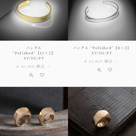
バングル
バングル “Polished”【8×2】
“Polished”【12×2】
SV/YG/PT
SV/YG/PT
税込
¥
35,860
〜
税込
¥
40,480
〜