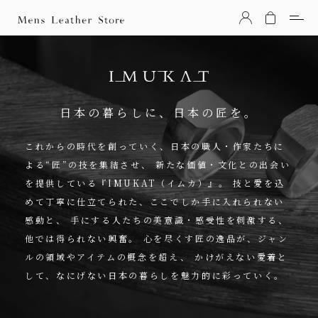
Mens Leather Store（メンズレザーストア）
日本の暮らしに、日本の匠を。
これからの時代を創っていく、日本の職人・作家たちに
よる“匠”の技を集結させ、
新たな価値・文化との出会い
を提供している『IMUKAT（イムカ）』。
技と愛を込
めて丁寧に仕立てられた、ここでしか手に入れられない
感動と、
手にする人たちの美意識・感受性を刺激する、
他では得られない興奮。
心を尽くす匠の逸品が、ジャン
ルの領域やアイテムの概念を超え、
かけがえない愛着と
して、なにげない日本の暮らしを魅力的に彩っていく。