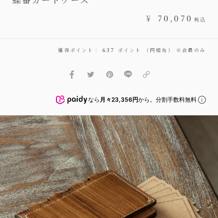
¥
70,070
税込
獲得ポイント：
637
ポイント （円相当） ※会員のみ
なら
月々23,356円
から。分割手数料無料