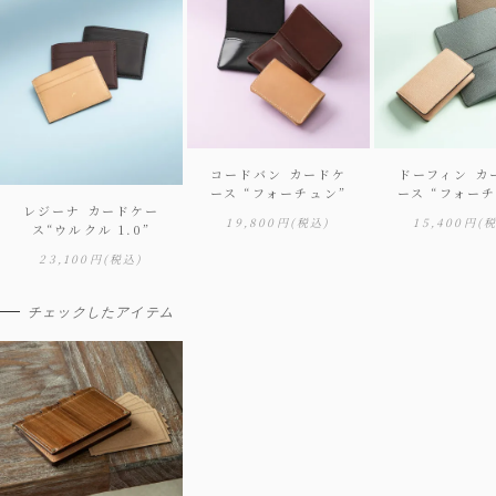
コードバン カードケ
ドーフィン カ
ース “フォーチュン”
ース “フォー
レジーナ カードケー
19,800円
(税込)
15,400円
(
ス“ウルクル 1.0”
23,100円
(税込)
チェックしたアイテム