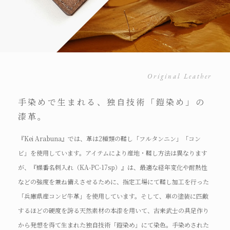
Original Leather
手染めで生まれる、独自技術「鎧染め」の
漆革。
『Kei Arabuna』では、革は2種類の鞣し「フルタンニン」「コン
ビ」を使用しています。アイテムにより産地・鞣し方法は異なります
が、『蝶番名刺入れ（KA-PC-17sp）』は、最適な経年変化や耐熱性
などの強度を兼ね備えさせるために、指定工場にて鞣し加工を行った
「兵庫県産コンビ牛革」を使用しています。そして、車の塗装に匹敵
するほどの硬度を誇る天然素材の本漆を用いて、古来武士の具足作り
から発想を得て生まれた独自技術「鎧染め」にて染色。手染めされた