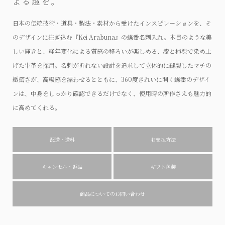
よる趣を。
日本の伝統技術・道具・製法・素材から受けたインスピレーションを、そ
のデザインに注ぎ込む『Kei Arabuna』の蝶番名刺入れ。木目のような美
しい輝きと、経年変化による質感の移ろいが楽しめる、漆と柿渋で染め上
げた牛革を採用。名刺が折れない設計を追求して立体的に縫製したマチの
緻密さが、高級感を漂わせるとともに、360度きれいに開く蝶番のデザイ
ンは、中身をしっかり確認できるだけでなく、使用時の所作さえも魅力的
に高めてくれる。
配送・送料
お支払方法
キャンセル・返品
ギフト包装
商品についてのお問い合わせ