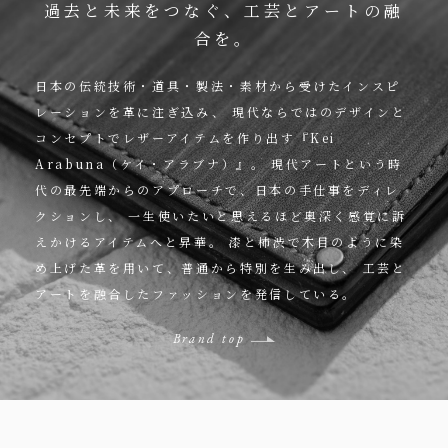
過去と未来をつなぐ、工芸とアートの融
合を。
日本の伝統技術・道具・製法・素材から受けたインスピ
レーションを革に注ぎ込み、
現代ならではのデザインと
コンセプトでレザーアイテムを作り出す『Kei
Arabuna（ケイ・アラブナ）』。
現代アートという時
代の最先端からのアプローチで、日本の手仕事をディレ
クションし、
一生使いたいと思えるほど奥深く感覚に訴
えかけるアイテムへと昇華。
漆と柿渋で木目のように染
め上げた革を用いて、普通から特別を生み出し、
工芸と
アートを融合したファッションを発信している。
Brand top