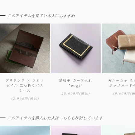
このアイテムを見ている人におすすめ
ブリランテ × クロコ
黒桟革 カード入れ
ガルーシャ ラ
ダイル 二つ折りパス
“edge”
ジップカード
ケース
28,600円
(税込)
39,600円
(
42,900円
(税込)
このアイテムを購入した人はこちらも検討しています