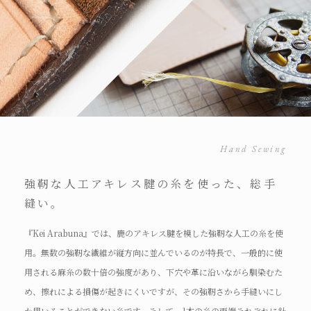
Hand Sewing
強靭な人工アキレス腱の糸を使った、総手
縫い。
『Kei Arabuna』では、鹿のアキレス腱を模した強靭な人工の糸を使
用。無数の強靭な繊維が縦方向に並んでいるのが特長で、一般的に使
用される麻糸の数十倍の強度があり、下穴や革に沿いながら馴染むた
め、擦れによる損傷が起きにくいですが、その強靭さから手縫いにし
か用いることができない糸です。そして、1本の糸の両端それぞれに針