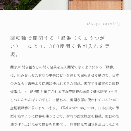
Design Identity
回転軸で開閉する「蝶番（ちょうつが
い）」により、360度開く名刺入れを実
現。
開き戸·開き蓋などの開く建具を支え開閉できるようにする「蝶番」
は、組み合わせた管状の中央にピンを通して回転させる構造で、日本
のみならず古来より便利に使われてきた部品。現存する最古の金属製
蝶番は、7世紀初期と推定される正倉院所蔵の赤漆文欟木厨子（せき
しつぶんかんぼくのずし）に備わる、両開き扉に使われている4つの
金銅製蝶番と言われています。『Kei Arabuna』では、日本伝統の薄
型小箱のように蝶番を使うことで、財布の固定概念を超越。独自の技
法で作り上げた革で蝶番を具現化し、歴史的な雰囲気を演出しながら