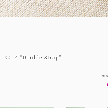
ド “Double Strap”
獲