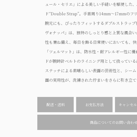
ュール・セリエ」による美しい手縫いを駆使した、App
ド“Double Strap”。手首周り14mm〜17mm
腕元にも、ぴったりフィットするダブルストラップ
ヴォナッパ」は、独特のしっとり感と上質な風合い
性も兼ね備え、毎日を飾る日常使いにおいても、快
「ツェルマット」は、防水性・耐アレルギー性に優
ドが腕時計ベルトのライニング用として扱っている
ステッチによる素晴らしい表面の芸術性と、シーム
面の実用性が、洗練された佇まいをさらに引き立て
配送・送料
お支払方法
キャンセル
商品についてのお問い合わ