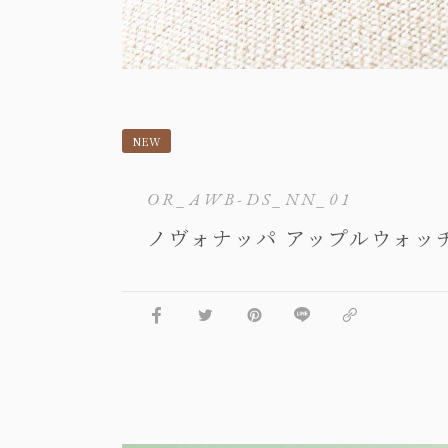
NEW
OR_AWB-DS_NN_01
ノヴォナッパ アップルウォッチバン