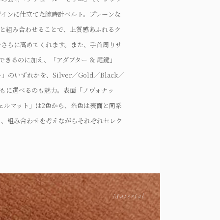
ザインに仕立てた腕時計ベルト。プレーンな
チと組み合わせることで、上質感あふれるク
をさらに高めてくれます。また、手首周りサ
できるのに加え、「アダプター ＆ 尾鍵」
のいずれかを、Silver／Gold／Black／
ーとともに選べるのも魅力。表面「ノヴォナッ
ェルマット」は2色から、糸色は表面と同系
ら、組み合わせを考えながらそれぞれセレク
「アダプター ＆ 尾鍵」も、Silver／
e Goldの4カラーから選ぶことができ、自分用と
ても、トータルカラーリングのセンスを表現
Material