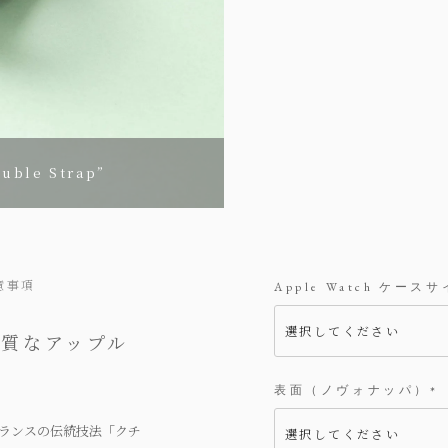
le Strap”
意事項
Apple Watch ケース
上質なアップル
表面（ノヴォナッパ）
(
必
ランスの伝統技法「クチ
須