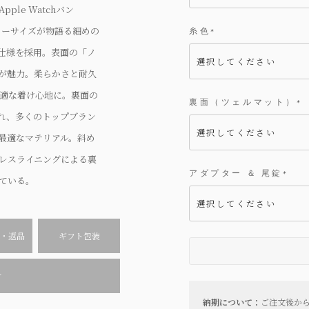
)
le Watchバン
のフリーサイズが物語る細めの
糸色
(
仕様を採用。表面の「ノ
必
須
が魅力。柔らかさと耐久
)
適な着け心地に。裏面の
裏面（ツェルマット）
(
れ、多くのトップブラン
必
須
最適なマテリアル。斜め
)
レスライニングによる裏
アダプター ＆ 尾錠
ている。
(
必
須
)
・返品
ギフト包装
せ
納期について：
ご注文後か