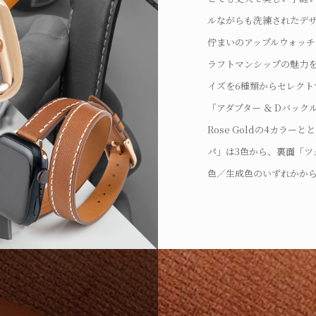
ルながらも洗練されたデ
佇まいのアップルウォッ
ラフトマンシップの魅力
イズを6種類からセレクト
「アダプター ＆ Dバックル」
Rose Goldの4カラ
パ」は3色から、裏面「ツ
色／生成色のいずれかか
トすることが可能。さらに、
Gold／Black／Ros
してもプレゼント用とし
できます。