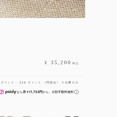
¥
35,200
税込
得ポイント：
320
ポイント （円相当） ※会員のみ
なら
月々11,733円
から。分割手数料無料