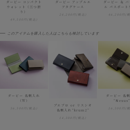
ダービー コンパクト
ダービー アップルエ
ダービー ＆ 
ウォレット（三つ折
アタグケース
ル パスポート
り）
24,200円
(税込)
46,200円
(
49,500円
(税込)
このアイテムを購入した人はこちらも検討しています
ダービー 名刺入れ
ダービー 名
（Ｗ）
“Nexus
プエブロ or リスシオ
36,300円
(税込)
16,500円
(
名刺入れ“krum2”
14,300円
(税込)