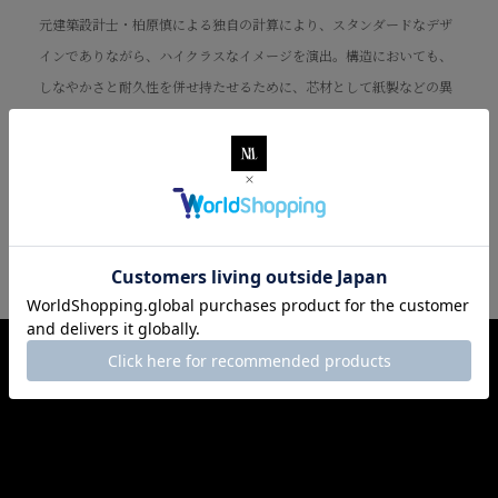
元建築設計士・柏原慎による独自の計算により、スタンダードなデザ
インでありながら、ハイクラスなイメージを演出。構造においても、
しなやかさと耐久性を併せ持たせるために、芯材として紙製などの異
素材は使用せず、フランス製の「ボックスカーフ」を使用していま
す。また、芯材や各パーツを0.05mm〜0.1mm単位で厚さ調整するこ
とで、薄いながらも気品があって軽やかな印象を醸成。さらに、総手
縫いによる繊細なステッチと、手間暇を掛けた丁寧なコバ仕上げが、
シンプルでありながらもハイクオリティへと導いています。
How to use