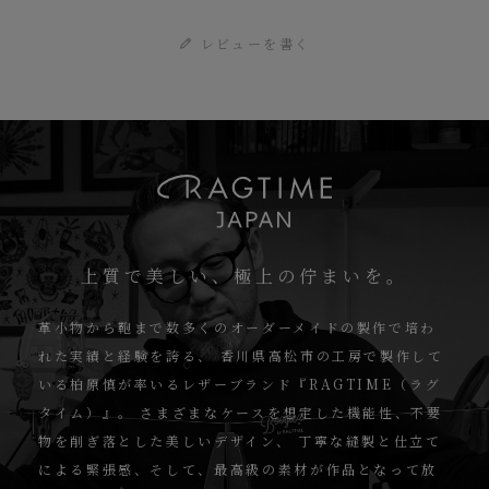
レビューを書く
上質で美しい、極上の佇まいを。
革小物から鞄まで数多くのオーダーメイドの製作で培わ
れた実績と経験を誇る、
香川県高松市の工房で製作して
いる柏原慎が率いるレザーブランド『RAGTIME（ラグ
タイム）』。
さまざまなケースを想定した機能性、不要
物を削ぎ落とした美しいデザイン、
丁寧な縫製と仕立て
による緊張感、そして、最高級の素材が作品となって放