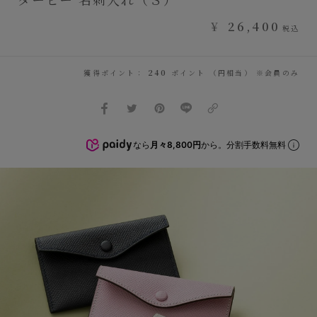
¥
26,400
税込
獲得ポイント：
240
ポイント （円相当） ※会員のみ
なら
月々8,800円
から。分割手数料無料