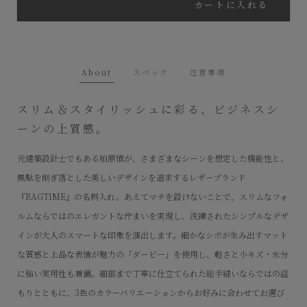
カートに入れる
About
スペック
注意事項
スリム＆スタイリッシュに彩る、ビジネスシ
ーンの上質感。
元建築設計士でもある柏原慎が、さまざまなシーンを想定した機能性と、
無駄を削ぎ落とした美しいデザインを追求するレザーブランド
『RAGTIME』の名刺入れ。あえてマチを設けないことで、スリムなフォ
ルムならではのエレガントな佇まいを実現し、洗練されたシンプルなデザ
インが大人のスマートな印象を演出します。細かなシボが生み出すマット
な質感と上品な表情が魅力の「ダービー」を使用し、軽さと小キズ・水分
に強い実用性も兼備。細部まで丁寧に仕立てられた総手縫いならではの温
もりとともに、3色のカラーバリエーションからお好みに合わせてお選び