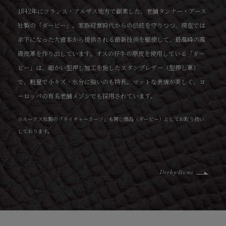
1842年にフランス・アルザス地方で創業した、老舗タンナー・アース
社製の「ダービー」。家族経営時代からの伝統を守りつつ、現在では
傘下になった大資本から提供される最新技術を駆使して、最高峰の高
級皮革を作り出しています。オスの仔牛の原皮を使用している「ダー
ビー」は、細かい型押し加工を施したスタンプレザー（型押し革）
で、軽量で小キズ・水分に強いのも特長。マットな表情が美しく、ヨ
ーロッパの有名老舗メゾンでも採用されています。
※ルークス社製の「ネイチャーカーフ」も同じ商品（ダービー）としてお取り扱い
しております。
Derby Items