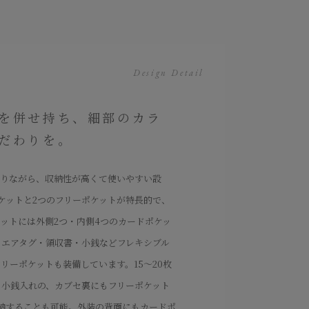
Design Detail
を併せ持ち、細部のカラ
だわりを。
ありながら、収納性が高くて使いやすい設
ケットと2つのフリーポケットが特長的で、
ットには外側2つ・内側4つのカードポケッ
・エアタグ・領収書・小銭などフレキシブル
リーポケットも装備しています。15〜20枚
る小銭入れの、カブセ裏にもフリーポケット
納することも可能。外装の背面にもカードポ