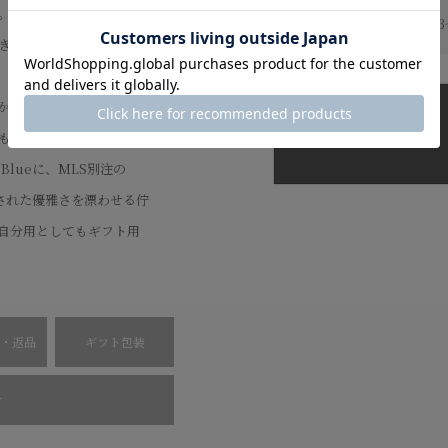
”。フラップ付き折り財布
納期について：
発送までに3
きが、満ち引きする潮を
、使い込むほどに柔らか
かれながら、透明感のあ
も。カラーは、太陽と海
Blueに、MLS別注の
練された優雅さを漂わせる佇
自分用としてもギフト用
・返品
ギフト包装
せ