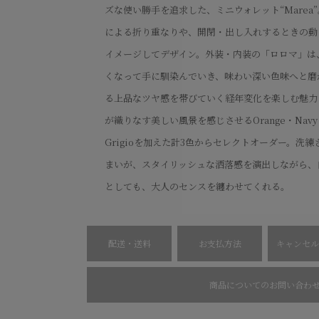
ズな使い勝手を追求した、ミニウォレット“Marea
による折り重なりや、開閉・出し入れするときの動
イメージしてデザイン。外装・内装の「ロロマ」は
くなって手に馴染んでいき、味わい深い色味へと磨
る上品なツヤ感を帯びていく経年変化を楽しむ魅力
が織りなす美しい風景を感じさせるOrange・Navy 
Grigioを加えた計3色からセレクトオーダー。洗
まいが、スタイリッシュな洒落感を演出しながら、
としても、大人のセンスを纏わせてくれる。
配送・送料
お支払方法
キャンセル
商品についてのお問い合わ