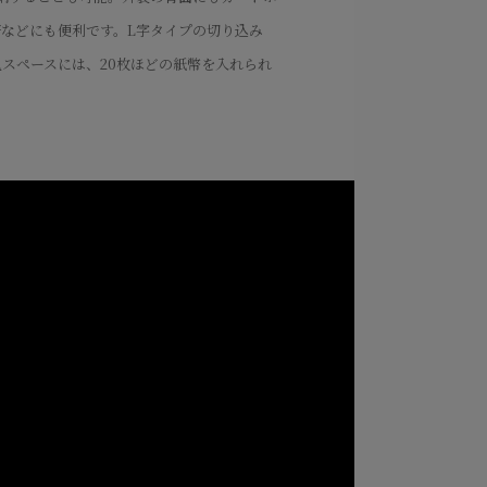
などにも便利です。L字タイプの切り込み
スペースには、20枚ほどの紙幣を入れられ
な国産スムースレザーを採用している内装の
トしたカラーと同系色にして上品な印象に仕
・コバ・ホックも各カラーに合わせた色を使
も追求しています。
How to use