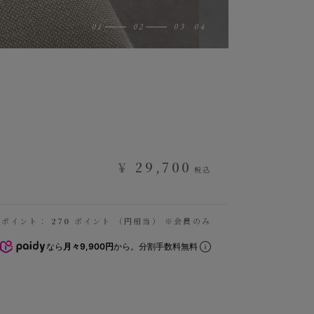
¥
29,700
税込
得ポイント：
270
ポイント （円相当） ※会員のみ
なら
月々9,900円
から。分割手数料無料