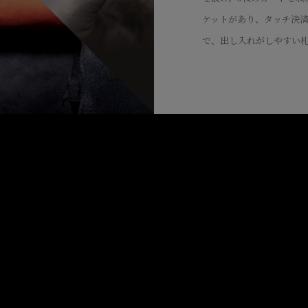
ケットがあり、タッチ決済
で、出し入れがしやすい札
る収納力も。また、上質
裏張りは、外装でセレク
上げているとともに、糸
うことで高品位な統一感