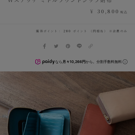
¥
30,800
税込
獲得ポイント：
280
ポイント （円相当） ※会員のみ
なら
月々10,266円
から。分割手数料無料