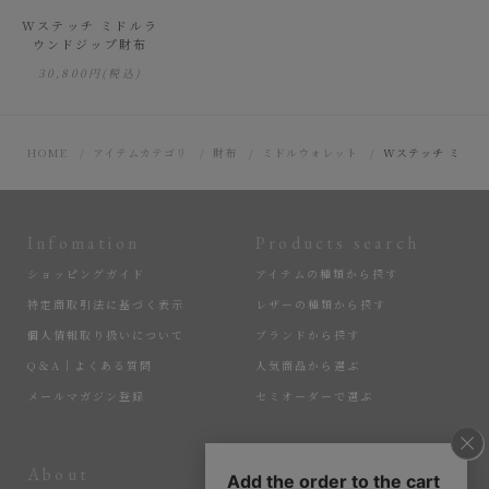
Wステッチ ミドルラ
ウンドジップ財布
30,800円
(税込)
HOME
アイテムカテゴリ
財布
ミドルウォレット
Wステッチ ミドル
Infomation
Products search
ショッピングガイド
アイテムの種類から探す
特定商取引法に基づく表示
レザーの種類から探す
個人情報取り扱いについて
ブランドから探す
Q＆A｜よくある質問
人気商品から選ぶ
メールマガジン登録
セミオーダーで選ぶ
About
More