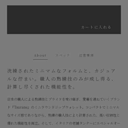
カートに入れる
About
スペック
注意事項
洗練されたミニマムなフォルムと、カジュア
ルな佇まい。職人の熟練技のみが成し得る、
計算し尽くされた機能性を。
日本の職人による熟練技とプライドを受け継ぎ、愛着を連ねていくブラン
ド『Tsurane』のミニラウンドジップウォレット。コンパクトでミニマル
なサイズ感でありながら、熟練の職人技により計算された、高い収納性と
優れた機能性を両立。そして、イタリアの老舗タンナーにスペシャルオー