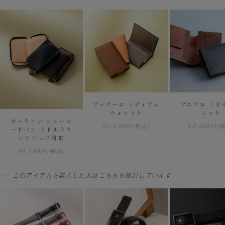
ブッテーロ ミディアム
プエブロ ミド
ウォレット
レット
ホーウィン シェルコ
22,000円
(税込)
34,100円
(
ードバン ミドルラウ
ンドジップ財布
49,500円
(税込)
このアイテムを購入した人はこちらも検討しています