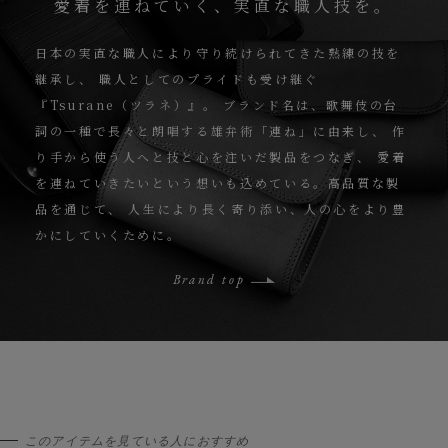
愛着を連ねていく、実直な職人技を。
日本の実直な職人により守り続けられてきた熟練の技を
継承し、
職人としてのプライドも受け継ぐ
『Tsurane（ツラネ）』。
ブランド名は、歌舞伎の台
詞の一種で長々と朗唱する雄弁術「連ね」に由来し、
作
り手から使う人へと技と心を注いだ製品をつなぎ、
愛着
を連ねていきたいという想いも込めている。高品質な製
品を通じて、
人生により長く寄り添い、人の心をより豊
かにしていくために。
Brand top
このアイテムを見ている人におすすめ