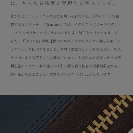
に、さらなる強度を実現するWステッチ。
昔からビンテージデニムなどにも用いられている、2本のラインで縫
製するWステッチ。『Tsurane』では、イタリア·トスカーナのタンナ
ー·イタルペリ社にオリジナルレシピによる加工をスペシャルオーダー
した、『Tsurane』特別仕様のフルベジタブルタンニン鞣し牛革「テ
ィクソン」を使用することで、素材に柔軟性とハリをもたらし、Wス
テッチによる強度をさらに高めています。太めの糸でのWステッチ縫
製を施すことで、革と縫い糸が引っ張り合う強さが相乗効果を生み、
縫い糸が切れることなく丈夫なプロダクトに仕上がっています。