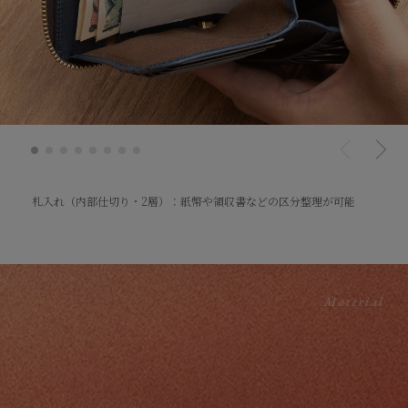
札入れ（内部仕切り・2層）：紙幣や領収書などの区分整理が可能
マルチポケット（札入れ内部に配置）：カードサイズまで収納可能
小銭入れ（ボックスタイプ）：開口に合わせて立ち上がるマチ
マルチポケット（小銭入れ裏）：レシートなどの収納が可能
カードポケット（2面・計9ポケット）
マルチポケット（カードポケット裏）
カードポケット（1面）＆マルチポケット（カードポケット裏）
マルチポケット（1面・再背面に配置）
Material