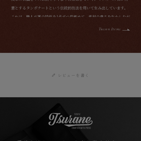
意とするタンポナートという伝統的技法を用いて生み出しています。
これは、職人が革の特性を1点ずつ見極めて、素材の良さを生かしなが
ら味わいのある革へと仕上げていく、感性と経験が必要とされる手染
Tucson Items
め加工です。また、一般的なイタリアンレザーは、革の素材感を大切
にしているタンナーが多くて色落ちしやすい傾向がありますが、
『Tsurane』仕様の「トゥクソン」は、経年変化の美しさを保ちなが
ら、発色の根本が損なわれないように適度な色止めを施しています。
レビューを書く