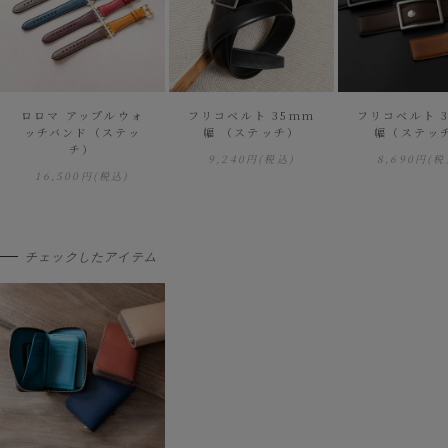
ロロマ アップルウォ
フリコベルト 35mm
フリコベルト 
ッチバンド（ステッ
幅 （ステッチ）
幅（ステッ
チ）
9,240円
(税込)
8,690円
(税
16,500円
(税込)
チェックしたアイテム