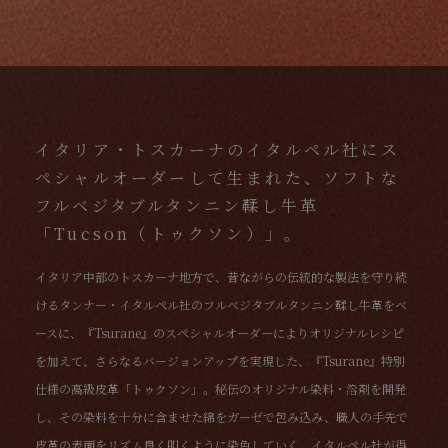
イタリア・トスカーナのイタルペル社にス
ペシャルオーダーして生まれた、ソフトな
フルベジタブルタンニン鞣し牛革
「Tucson（トゥクソン）」。
イタリア中部のトスカーナ地方で、昔ながらの伝統的な製法を守り続
けるタンナー・イタルペル社のフルベジタブルタンニン鞣し牛革をベ
ースに、『Tsurane』のスペシャルオーダーによりオリジナルレシピ
を加えて、さらなるバージョンアップを実現した、『Tsurane』特別
仕様の高級皮革「トゥクソン」。秘伝のオリジナル染料・溶剤を開発
し、その染料を十分に含ませた綿をガーゼで包み込み、職人の手先で
皮革の表面をリズム良く叩くように染色していく、イタルペル社が得