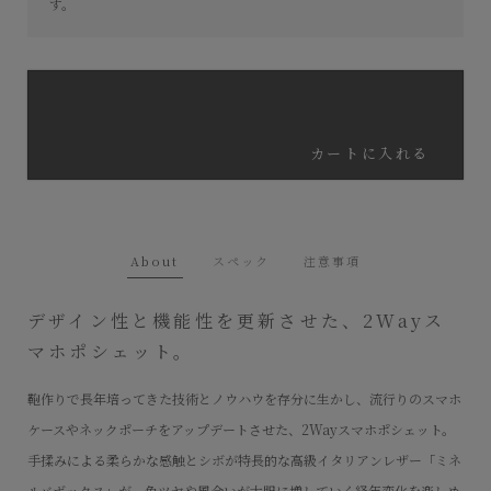
す。
カートに入れる
About
スペック
注意事項
デザイン性と機能性を更新させた、2Wayス
マホポシェット。
鞄作りで長年培ってきた技術とノウハウを存分に生かし、流行りのスマホ
ケースやネックポーチをアップデートさせた、2Wayスマホポシェット。
手揉みによる柔らかな感触とシボが特長的な高級イタリアンレザー「ミネ
ルバボックス」が、色ツヤや風合いが大胆に増していく経年変化を楽しめ