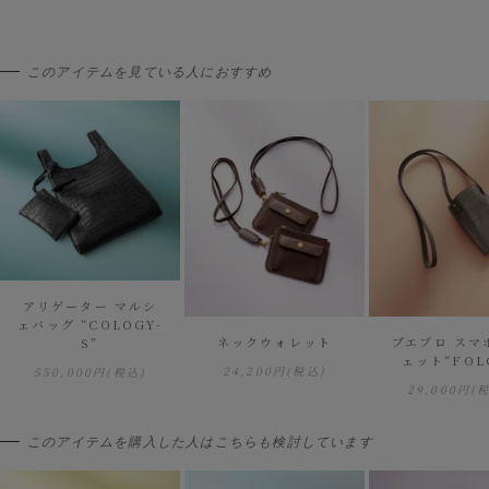
このアイテムを見ている人におすすめ
アリゲーター マルシ
ェバッグ “COLOGY-
ネックウォレット
プエブロ スマ
S”
ェット“FOL
24,200円
(税込)
550,000円
(税込)
29,000円
(
このアイテムを購入した人はこちらも検討しています