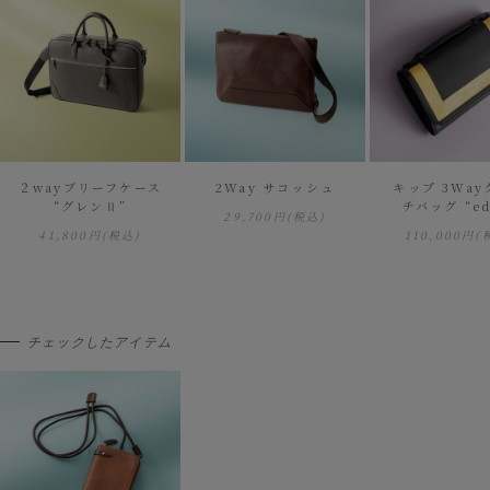
２wayブリーフケース
2Way サコッシュ
キップ 3Wa
“グレンⅡ”
チバッグ “ed
29,700円
(税込)
41,800円
(税込)
110,000円
(
チェックしたアイテム