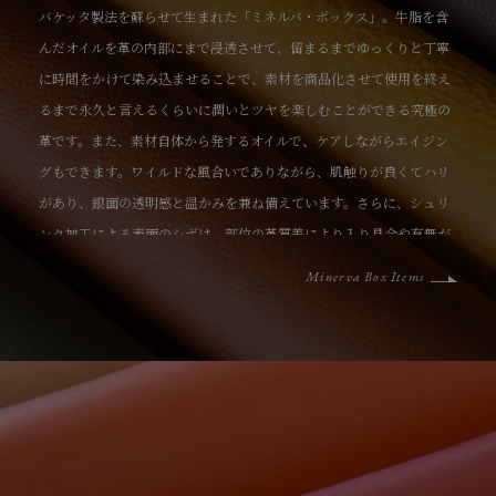
バケッタ製法を蘇らせて生まれた「ミネルバ・ボックス」。牛脂を含
んだオイルを革の内部にまで浸透させて、留まるまでゆっくりと丁寧
に時間をかけて染み込ませることで、素材を商品化させて使用を終え
るまで永久と言えるくらいに潤いとツヤを楽しむことができる究極の
革です。また、素材自体から発するオイルで、ケアしながらエイジン
グもできます。ワイルドな風合いでありながら、肌触りが良くてハリ
があり、銀面の透明感と温かみを兼ね備えています。さらに、シュリ
ンク加工による表面のシボは、部位の革質差により入り具合や有無が
全く異なり、自然な風合いを醸し出しています。
Minerva Box Items