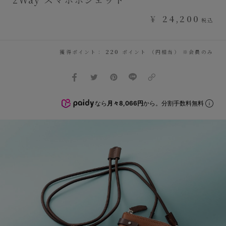
¥
24,200
税込
獲得ポイント：
220
ポイント （円相当） ※会員のみ
なら
月々8,066円
から。分割手数料無料