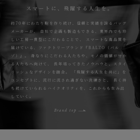
スマートに、飛躍する人生を。
約70年にわたり鞄を作り続け、信頼と実績を誇るバッグ
メーカーが、
自社で企画も製造もできる、業界内でも珍
しい工房一貫型にこだわることで、
スマートな高品質を
届けている、ファクトリーブランド『BALZO（バル
ゾ）』。
身なりにこだわる人たちや、モノの価値が分か
る人たちへ向けて、
長年培ってきたノウハウと、スタイ
リッシュなデザインを融合。
「飛躍する人生を共に」を
コンセプトに、流行に流され過ぎない洗練さと、
長く持
ち続けていられるハイクオリティを、これからも生み出
していく。
Brand top