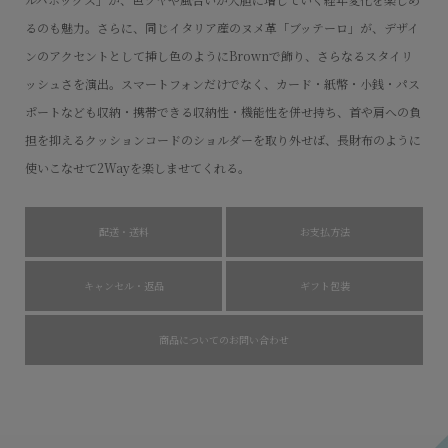
るのも魅力。さらに、同じイタリア産のヌメ革「ブッテーロ」が、デザイ
ンのアクセントとして挿し色のようにBrownで飾り、さらなるスタイリ
ッシュさを演出。スマートフォンだけでなく、カード・紙幣・小銭・パス
ポートなども収納・携帯できる収納性・機能性を併せ持ち、首や肩への負
担を抑えるクッションコードのショルダーを取り外せば、長財布のように
使いこなせて2Wayを楽しませてくれる。
配送・送料
お支払方法
キャンセル・返品
ギフト包装
商品についてのお問い合わせ