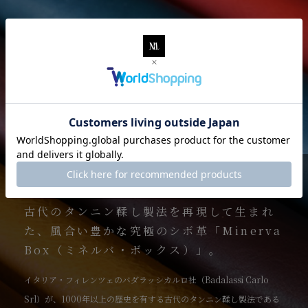
Material
古代のタンニン鞣し製法を再現して生まれ
た、風合い豊かな究極のシボ革「Minerva
Box（ミネルバ・ボックス）」。
イタリア・フィレンツェのバダラッシカルロ社（Badalassi Carlo
Srl）が、1000年以上の歴史を有する古代のタンニン鞣し製法である