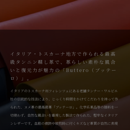
イタリア・トスカーナ地方で作られる最高
級タンニン鞣し革で、革らしい素朴な風合
いと復元力が魅力の「Buttero（ブッテー
ロ）」。
イタリアのトスカーナ州フィレンツェにある老舗タンナー・ワルビエ
社の伝統的な技法により、じっくり時間をかけてこだわりを持って作
られた、ヌメ革の最高級革「ブッテーロ」。化学系薬品等の顔料を一
切使わず、自然な風合いを重視した製法で作られた、堅牢なイタリア
ンレザーです。血筋の痕跡や放牧時に付くキズなど革質が自然に表現