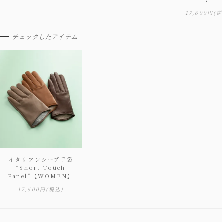
17,600円
(
チェックしたアイテム
イタリアンシープ手袋
“Short-Touch
Panel”【WOMEN】
17,600円
(税込)