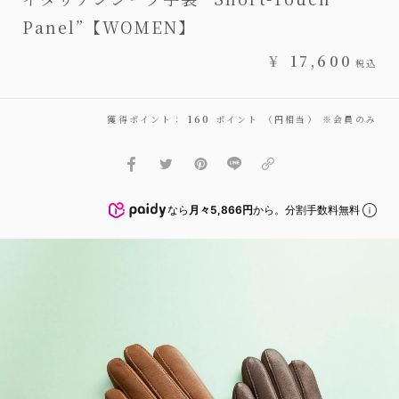
Panel”【WOMEN】
¥
17,600
税込
獲得ポイント：
160
ポイント （円相当） ※会員のみ
なら
月々5,866円
から。分割手数料無料