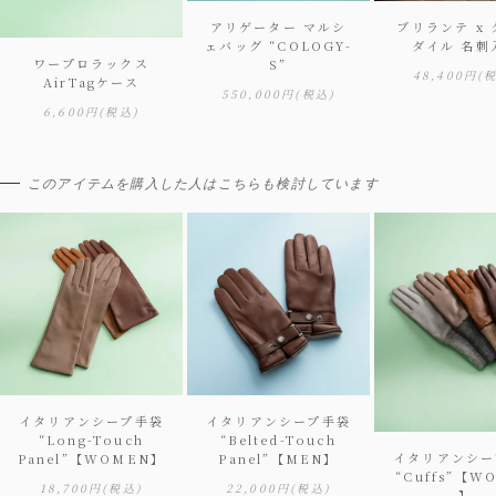
アリゲーター マルシ
ブリランテ x
ェバッグ “COLOGY-
ダイル 名刺
ワープロラックス
S”
48,400円
(
AirTagケース
550,000円
(税込)
6,600円
(税込)
このアイテムを購入した人はこちらも検討しています
イタリアンシープ手袋
イタリアンシープ手袋
“Long-Touch
“Belted-Touch
イタリアンシー
Panel”【WOMEN】
Panel”【MEN】
“Cuffs”【W
18,700円
(税込)
22,000円
(税込)
】