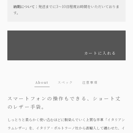
納期について：
発送までに3～10日程度お時間をいただいておりま
す。
カートに入れる
About
スペック
注意事項
スマートフォンの操作もできる、ショート丈
のレザー手袋。
しっとりと柔らかく使い込むほどに馴染んでいく上質な羊革「イタリアン
ラムレザー」を、イタリア・ポルトラーノ社から直輸入して纏わせた、イ