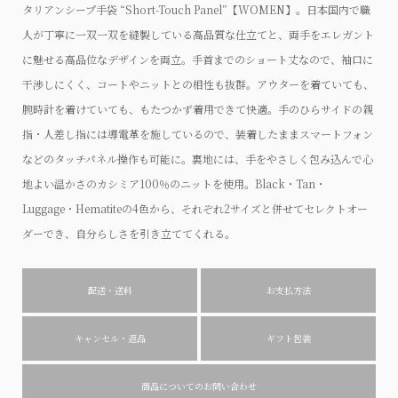
タリアンシープ手袋 “Short-Touch Panel”【WOMEN】。日本国内で職
人が丁寧に一双一双を縫製している高品質な仕立てと、両手をエレガント
に魅せる高品位なデザインを両立。手首までのショート丈なので、袖口に
干渉しにくく、コートやニットとの相性も抜群。アウターを着ていても、
腕時計を着けていても、もたつかず着用できて快適。手のひらサイドの親
指・人差し指には導電革を施しているので、装着したままスマートフォン
などのタッチパネル操作も可能に。裏地には、手をやさしく包み込んで心
地よい温かさのカシミア100％のニットを使用。Black・Tan・
Luggage・Hematiteの4色から、それぞれ2サイズと併せてセレクトオー
ダーでき、自分らしさを引き立ててくれる。
配送・送料
お支払方法
キャンセル・返品
ギフト包装
商品についてのお問い合わせ