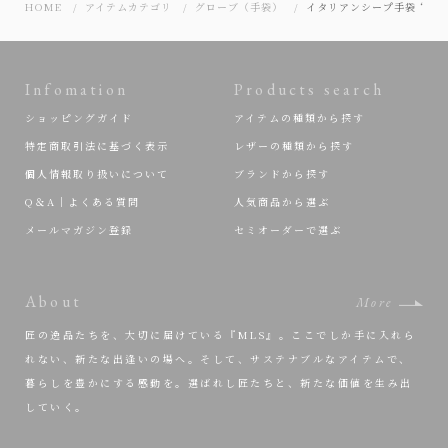
HOME
アイテムカテゴリ
グローブ（手袋）
イタリアンシープ手袋 “Short
Infomation
Products search
ショッピングガイド
アイテムの種類から探す
特定商取引法に基づく表示
レザーの種類から探す
個人情報取り扱いについて
ブランドから探す
Q＆A｜よくある質問
人気商品から選ぶ
メールマガジン登録
セミオーダーで選ぶ
About
More
匠の逸品たちを、大切に届けている『MLS』。ここでしか手に入れら
れない、新たな出逢いの場へ。そして、サステナブルなアイテムで、
暮らしを豊かにする感動を。選ばれし匠たちと、新たな価値を生み出
していく。