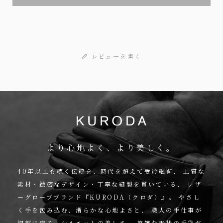
レビューを書く
より心地よく、より美しく。
40年以上も続く伝統を、時代を超えて受け継ぎ、
上質な
素材・緻密なデザイン・丁寧な縫製を貫いている、
レザ
ーグローブブランド『KURODA（クロダ）』。
やさし
く手を包み込む、滑らかな心地よさと、
職人の手仕事が
細部に宿る、シルエットの美しさ。
複雑な形状の手袋だ