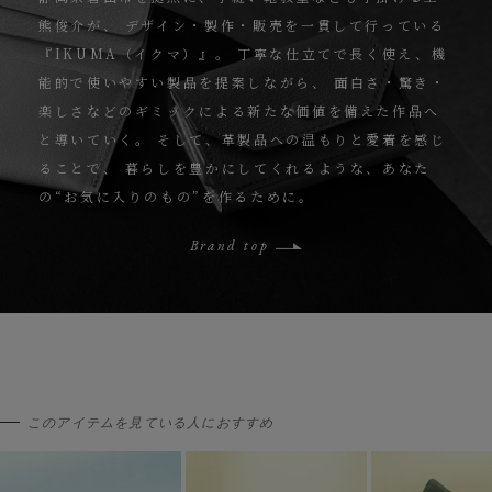
熊俊介が、
デザイン・製作・販売を一貫して行っている
『IKUMA（イクマ）』。
丁寧な仕立てで長く使え、機
能的で使いやすい製品を提案しながら、
面白さ・驚き・
楽しさなどのギミックによる新たな価値を備えた作品へ
と導いていく。
そして、革製品への温もりと愛着を感じ
ることで、
暮らしを豊かにしてくれるような、あなた
の“お気に入りのもの”を作るために。
Brand top
このアイテムを見ている人におすすめ