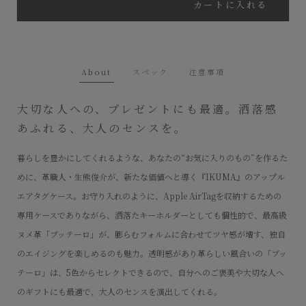
カートに入れる
About
スペック
注意事項
大切な人への、プレゼントにも最適。洒落感
あふれる、大人のセンスを。
暮らしを豊かにしてくれるような、あなたの“お気に入りのもの”を作るた
めに、革職人・生熊俊介が、新たな価値へと導く『IKUMA』のアップル
エアタグケース。お守り入れのように、Apple AirTagを収納するための
専用ケースでありながら、洒落たキーホルダーとしても個性的で、最高級
ヌメ革「ブッテーロ」が、膨らむフォルムに合わせてツヤ感が増す、独自
のエイジングを楽しめるのも魅力。透明感があり革らしい風合いの「ブッ
テーロ」は、5色からセレクトできるので、自分へのご褒美や大切な人へ
のギフトにも最適で、大人のセンスを演出してくれる。