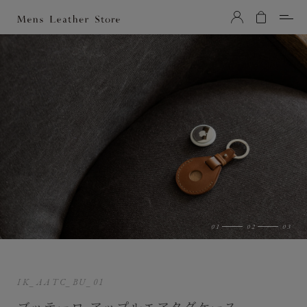
Mens Leather Store（メンズレザーストア）
IK_AATC_BU_01
ブッテーロ アップルエアタグケース