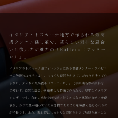
イタリア・トスカーナ地方で作られる最高
級タンニン鞣し革で、革らしい素朴な風合
いと復元力が魅力の「Buttero（ブッテー
ロ）」。
イタリアのトスカーナ州フィレンツェにある老舗タンナー・ワルビエ
社の伝統的な技法により、じっくり時間をかけてこだわりを持って作
られた、ヌメ革の最高級革「ブッテーロ」。化学系薬品等の顔料を一
切使わず、自然な風合いを重視した製法で作られた、堅牢なイタリア
ンレザーです。血筋の痕跡や放牧時に付くキズなど革質が自然に表現
され、かつて血が通っていた生き物であることを色濃く感じられるの
が特長です。また、鞣し時にしっかりと時間をかけて加脂を施すこと