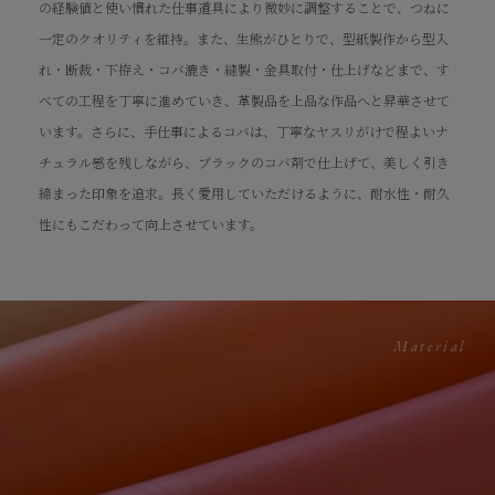
の経験値と使い慣れた仕事道具により微妙に調整することで、つねに
一定のクオリティを維持。また、生熊がひとりで、型紙製作から型入
れ・断裁・下拵え・コバ漉き・縫製・金具取付・仕上げなどまで、す
べての工程を丁寧に進めていき、革製品を上品な作品へと昇華させて
います。さらに、手仕事によるコバは、丁寧なヤスリがけで程よいナ
チュラル感を残しながら、ブラックのコバ剤で仕上げて、美しく引き
締まった印象を追求。長く愛用していただけるように、耐水性・耐久
性にもこだわって向上させています。
Material