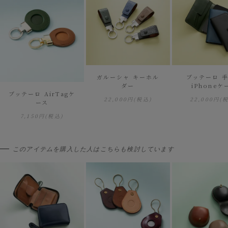
ガルーシャ キーホル
ブッテーロ 
ダー
iPhoneケ
ブッテーロ AirTagケ
22,000円
(税込)
22,000円
(
ース
7,150円
(税込)
このアイテムを購入した人はこちらも検討しています