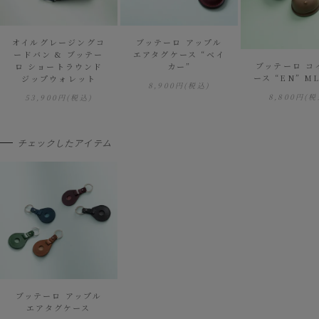
オイルグレージングコ
ブッテーロ アップル
ードバン & ブッテー
エアタグケース “ベイ
ブッテーロ コ
ロ ショートラウンド
カー”
ース “EN” M
ジップウォレット
8,900円
(税込)
8,800円
(税
53,900円
(税込)
チェックしたアイテム
ブッテーロ アップル
エアタグケース