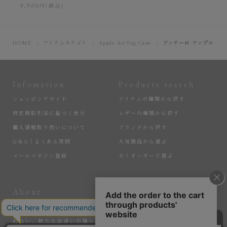
9,900円
(税込)
HOME
アイテムカテゴリ
Apple AirTag Case
ブッテーロ アップルエア
Infomation
Products search
ショッピングガイド
アイテムの種類から探す
特定商取引法に基づく表示
レザーの種類から探す
個人情報取り扱いについて
ブランドから探す
Q＆A｜よくある質問
人気商品から選ぶ
メールマガジン登録
セミオーダーで選ぶ
About
More
匠の逸品たちを、大切に届けている『MLS』。ここでしか手に入れら
れない、新たな出逢いの場へ。そして、サステナブルなアイテムで、