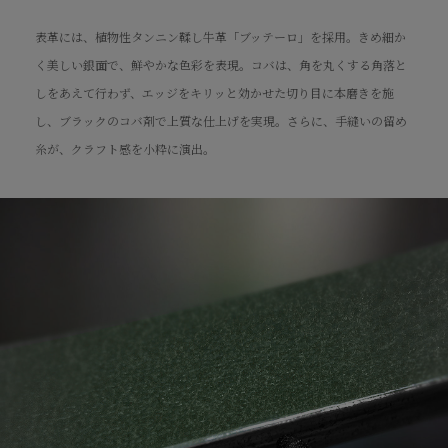
表革には、植物性タンニン鞣し牛革「ブッテーロ」を採用。きめ細か
裏革には、経年変化による革の焼けが期待できるナチュラルカーフを
エンドピース（取付部）には、入念な研磨が施されたブラックカラー
エンドピースと同じブラックカラーの尾錠は、慣れ親しんでいる一般
く美しい銀面で、鮮やかな色彩を表現。コバは、角を丸くする角落と
採用。表革と対比的に、自然なクラフト感を醸成。
のアップルウォッチ用バンドアダプターを採用。アップルウォッチの
的な時計バンドの仕様。小穴に通した際、つく棒の緩みもなく、装着
しをあえて行わず、エッジをキリッと効かせた切り目に本磨きを施
デザイン性とマッチする純正と同様のネジ留めで、緩みなどの調整は
時のフィット感も秀逸。
し、ブラックのコバ剤で上質な仕上げを実現。さらに、手縫いの留め
時計専用ドライバーで可能。
※エンドピースと尾錠のカラーは、シルバー・ブラック・ゴールドの3種類。
糸が、クラフト感を小粋に演出。