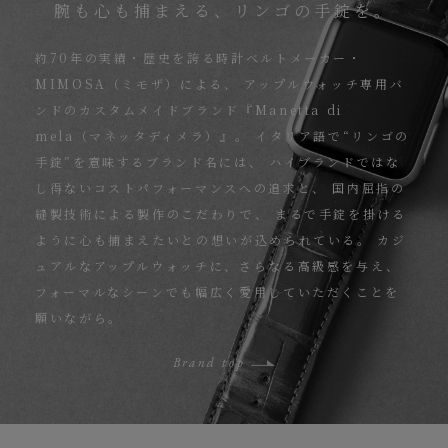
腕も心も捕まえる、リンゴの手錠を。
約70年の実績・歴史を誇る時計ベルトメーカー・
MIMOSA（ミモザ）による、
アップルウォッチ専用バ
ンドのカスタムメイドブランド『Manetta di
mela（マネッタディメラ）』。
イタリア語で“リンゴの
手錠”を意味するブランド名には、
ハイブランドではな
し得ないコストパフォーマンスへの追求と、
国内屈指の
縫製技術による製作のこだわりで、
まるで手錠を掛ける
ように心も捕まえたいとの想いが込められている。
カジ
ュアルなアップルウォッチに、さらなる高級感を与え、
フォーマルなシーンでも幅広く愛用していただくことを
願いながら。
Brand top