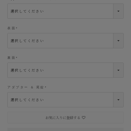
(
必
須
)
表面
(
必
須
)
裏面
(
必
須
)
アダプター ＆ 尾錠
(
必
須
)
お気に入りに登録する