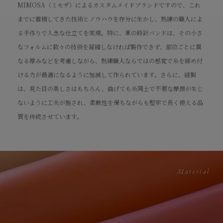
MIMOSA（ミモザ）によるカスタムメイドブランドですので、これ
までに蓄積してきた技術とノウハウを存分に生かし、熟練の職人によ
る手作りで入念な仕立てを実現。特に、革の時計バンドは、その小さ
なフォルムに数々の技術を凝縮しなければ製作できず、部位ごとに異
なる厚みなどを考慮しながら、熟練職人ならではの感覚で糸を締め付
ける力が最適になるように加減して作られています。さらに、縫製
は、見た目の美しさはもちろん、曲げても糸同士で不要な摩擦が生じ
ないように工夫が施され、柔軟性を保ちながらも堅牢で長く使える品
質を持続させています。
Material