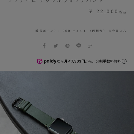
¥
22,000
税込
獲得ポイント：
200
ポイント （円相当） ※会員のみ
なら
月々7,333円
から。分割手数料無料