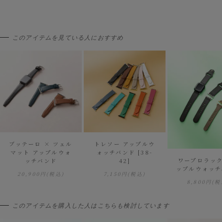
このアイテムを見ている人におすすめ
ブッテーロ × ツェル
トレソー アップルウ
マット アップルウォ
ォッチバンド [38-
ワープロラック
ッチバンド
42]
ップルウォッチ
20,900円
(税込)
7,150円
(税込)
8,800円
(税
このアイテムを購入した人はこちらも検討しています