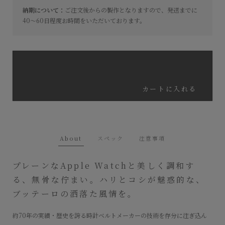
納期について：
ご注文後からの製作となりますので、発送までに
40～60日程度お時間をいただいております。
カートに入れる
About
スペック
注意事項
プレーンなApple Watchと美しく調和す
る、無骨な佇まい。ハリとコシが魅惑的な、
ブッテーロの洒落た風情を。
約70年の実績・歴史を誇る時計ベルトメーカーの技術を存分に注ぎ込ん