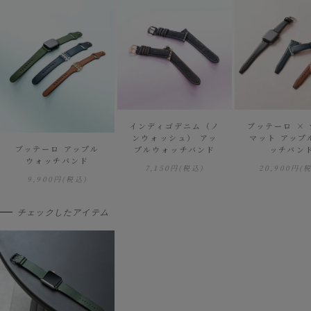
インディゴデニム（ノ
ブッテーロ ×
ンウォッシュ） アッ
マット アップ
ブッテーロ アップル
プルウォッチバンド
ッチバン
ウォッチバンド
7,150円
(税込)
20,900円
(
9,900円
(税込)
チェックしたアイテム