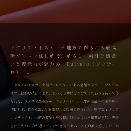
イタリア・トスカーナ地方で作られる最高
級タンニン鞣し革で、革らしい素朴な風合
いと復元力が魅力の「Buttero（ブッテー
ロ）」。
イタリアのトスカーナ州フィレンツェにある老舗タンナー・ワルビエ
社の伝統的な技法により、じっくり時間をかけてこだわりを持って作
られた、ヌメ革の最高級革「ブッテーロ」。化学系薬品等の顔料を一
切使わず、自然な風合いを重視した製法で作られた、堅牢なイタリア
ンレザーです。血筋の痕跡や放牧時に付くキズなど革質が自然に表現
され、かつて血が通っていた生き物であることを色濃く感じられるの