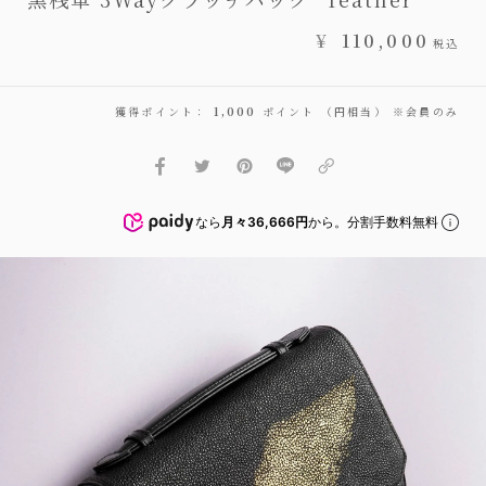
¥
110,000
税込
獲得ポイント：
1,000
ポイント （円相当） ※会員のみ
なら
月々36,666円
から。分割手数料無料