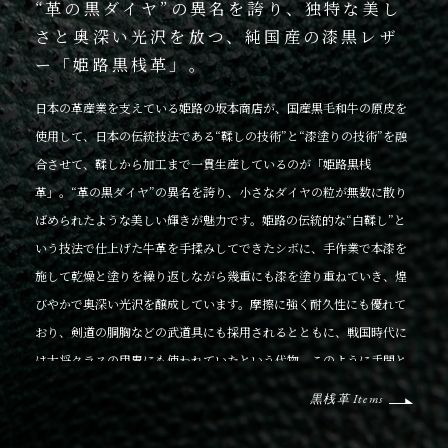
“革の黒ダイヤ”の異名を誇り、独特な美し
さと奥深い光沢を放つ、純国産の漆黒レザ
ー「姫路黒桟革」。
日本の革産業を支えている姫路の坂本商店が、国産黒毛和牛の原皮を
使用して、日本の伝統技法である“鞣しの技術”と“漆塗りの技術”を融
合させて、鞣しから加工まで一貫生産しているのが「姫路黒桟
革」。“革の黒ダイヤ”の異名を誇り、小さなダイヤの粒が無数に散り
ばめられたような美しい輝きが魅力です。姫路の伝統的な“白鞣し”と
いう技法で仕上げた牛革を手揉みしてできたシボに、手作業で本漆を
施して乾燥と塗りを繰り返しながら幾重にも漆を塗り重ねていき、煌
びやかで奥深い光沢を醸成しています。摩擦に強く耐久性にも優れて
おり、剣道の胴胸などの武道具にも採用されるとともに、戦国時代に
は大将クラスの甲冑にも使われていたという代物。このように手間と
時間を要して完成する「姫路黒桟革」は、専門の職人でも月に20枚程
黒桟革 Items
度しか作れない大変希少な素材になっています。