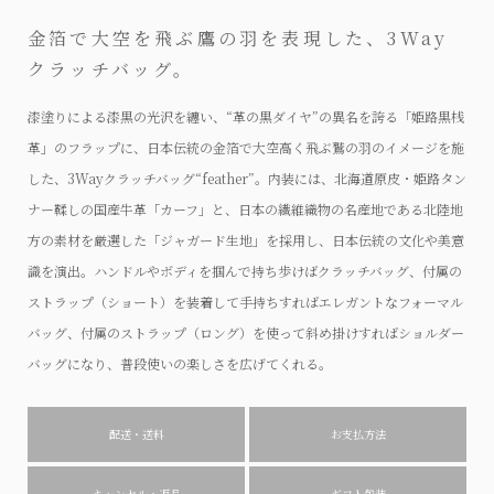
金箔で大空を飛ぶ鷹の羽を表現した、3Way
クラッチバッグ。
漆塗りによる漆黒の光沢を纏い、“革の黒ダイヤ”の異名を誇る「姫路黒桟
革」のフラップに、日本伝統の金箔で大空高く飛ぶ鷲の羽のイメージを施
した、3Wayクラッチバッグ“feather”。内装には、北海道原皮・姫路タン
ナー鞣しの国産牛革「カーフ」と、日本の繊維織物の名産地である北陸地
方の素材を厳選した「ジャガード生地」を採用し、日本伝統の文化や美意
識を演出。ハンドルやボディを掴んで持ち歩けばクラッチバッグ、付属の
ストラップ（ショート）を装着して手持ちすればエレガントなフォーマル
バッグ、付属のストラップ（ロング）を使って斜め掛けすればショルダー
バッグになり、普段使いの楽しさを広げてくれる。
配送・送料
お支払方法
キャンセル・返品
ギフト包装