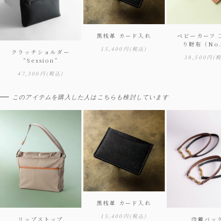
黒桟革 カード入れ
ベビーカーフ 
り財布（No
15,400円
(税込)
クラッチショルダー
38,500円
(
“Session”
47,300円
(税込)
このアイテムを購入した人はこちらも検討しています
黒桟革 カード入れ
15,400円
(税込)
リップストップ
巾着バッ