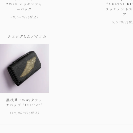
2Way メッセンジャ
“AKATSUKI
ーバッグ
タッチメントス
プ
38,500円
(税込)
5,500円
(税
チェックしたアイテム
黒桟革 3Wayクラッ
チバッグ “feather”
110,000円
(税込)