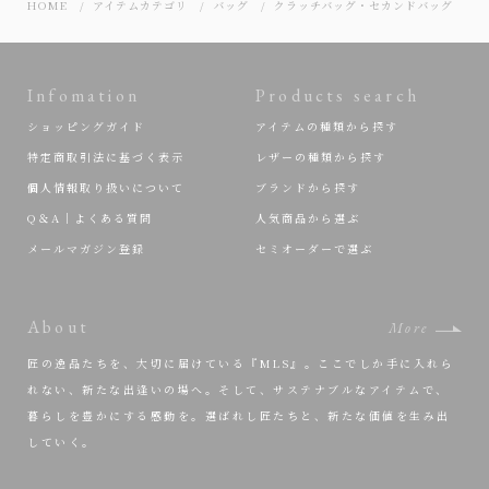
HOME
アイテムカテゴリ
バッグ
クラッチバッグ・セカンドバッグ
黒
Infomation
Products search
ショッピングガイド
アイテムの種類から探す
特定商取引法に基づく表示
レザーの種類から探す
個人情報取り扱いについて
ブランドから探す
Q＆A｜よくある質問
人気商品から選ぶ
メールマガジン登録
セミオーダーで選ぶ
About
More
匠の逸品たちを、大切に届けている『MLS』。ここでしか手に入れら
れない、新たな出逢いの場へ。そして、サステナブルなアイテムで、
暮らしを豊かにする感動を。選ばれし匠たちと、新たな価値を生み出
していく。