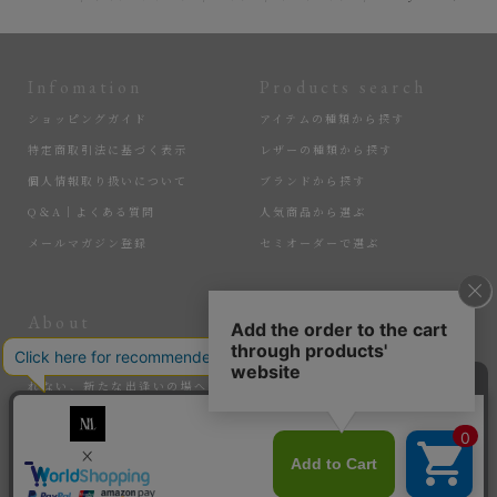
Infomation
Products search
ショッピングガイド
アイテムの種類から探す
特定商取引法に基づく表示
レザーの種類から探す
個人情報取り扱いについて
ブランドから探す
Q＆A｜よくある質問
人気商品から選ぶ
メールマガジン登録
セミオーダーで選ぶ
About
More
匠の逸品たちを、大切に届けている『MLS』。ここでしか手に入れら
れない、新たな出逢いの場へ。そして、サステナブルなアイテムで、
暮らしを豊かにする感動を。選ばれし匠たちと、新たな価値を生み出
していく。