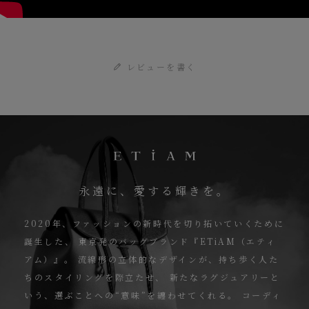
レビューを書く
永遠に、愛する輝きを。
2020年、ファッションの新時代を切り拓いていくために
誕生した、
東京発のバッグブランド『ETiAM（エティ
アム）』。
流線形の立体的なデザインが、持ち歩く人た
ちのスタイリングを際立たせ、
新たなラグジュアリーと
いう、選ぶことへの“意味”を纏わせてくれる。
コーディ