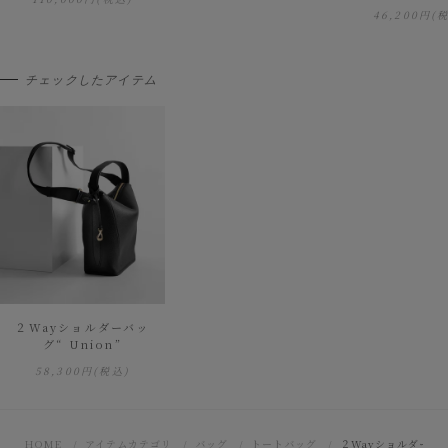
46,200円
(
チェックしたアイテム
２Wayショルダーバッ
グ“ Union”
58,300円
(税込)
HOME
アイテムカテゴリ
バッグ
トートバッグ
２Wayショルダーバッグ