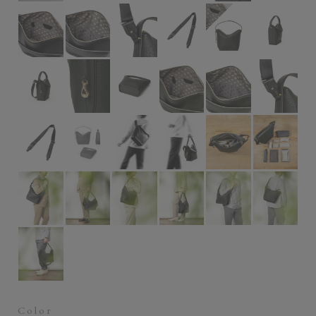
収納量の参考イ
収納
Color