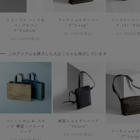
シェーブル ハンド＆
アーチショルダーバッ
ファスナートー
バングルバッ
グ“Loop”
グ（S）“Fle
グ“Follow”
46,200円
(税込)
62,700円
(
68,200円
(税込)
このアイテムを購入した人はこちらも検討しています
バーミンガム & スエ
縦型ショルダーバッグ
ード 横型ミニトート
“Grace”
アーチショルダ
バッグ
40,700円
(税込)
グ“Loop
110,000円
(税込)