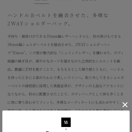
ハンドル＆ベルトを融合させた、多様な
2WAYショルダーバッグ。
手持ち・肩掛けができる30mm幅レザーハンドルと、斜め掛けもできる
38mm幅ショルダーベルトを融合させた、2WAYショルダーバッ
グ“Union”。シボ感が魅力的な「シュリンクレザー」を纏わせた、ボディ
両面の継ぎ目が、緩やかなカーブを描きながら立体的なシルエットを創
出。裏面に芯材を施すことで、もちもちとした弾力感とともに、ハンドル
を持ったときに上部がたわんで美しいラインへ。取り外しできるショルダ
ーベルトの接続部に採用した真鍮金具が、デザインの上品なアクセントに
なりながら、斜めに配置させたことで、ボディバッグとして持ち歩くとき
に体に寄り添わせてフィット。多様なコーディネートにも合わせやすく、
自在に持ったり掛けたりできる自由度が、こなれた大人感を演出してくれ
る。