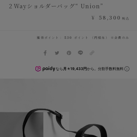
２Wayショルダーバッグ“ Union”
¥
58,300
税込
獲得ポイント：
530
ポイント （円相当） ※会員のみ
なら
月々19,433円
から。分割手数料無料