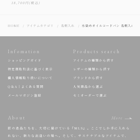
18,700円
(税込)
HOME
アイテムカテゴリ
名刺入れ
水染めオイルコードバン 名刺入れ
Infomation
Products search
ショッピングガイド
アイテムの種類から探す
特定商取引法に基づく表示
レザーの種類から探す
個人情報取り扱いについて
ブランドから探す
Q＆A｜よくある質問
人気商品から選ぶ
メールマガジン登録
セミオーダーで選ぶ
About
More
匠の逸品たちを、大切に届けている『MLS』。ここでしか手に入れら
れない、新たな出逢いの場へ。そして、サステナブルなアイテムで、