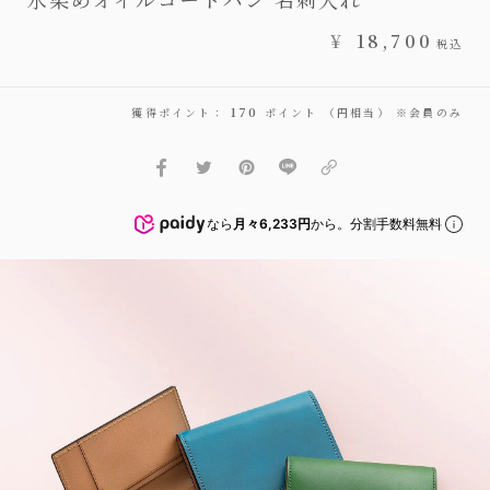
¥
18,700
税込
獲得ポイント：
170
ポイント （円相当） ※会員のみ
なら
月々6,233円
から。分割手数料無料