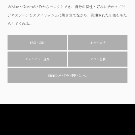
のBlue・Greenの3色からセレクトでき、自分の個性・好みに合わせてビ
ジネスシーンをスタイリッシュに引き立てながら、洗練された印象をもた
らしてくれる。
配送・送料
お支払方法
キャンセル・返品
ギフト包装
商品についてのお問い合わせ
How to use