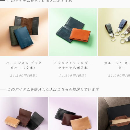
このアイテムを見ている人におすすめ
バーミンガム ブック
イタリアンショルダー
ガルーシャ キ
カバー（文庫）
ササマチ名刺入れ
ダー
24,200円
(税込)
14,300円
(税込)
22,000円
(
このアイテムを購入した人はこちらも検討しています