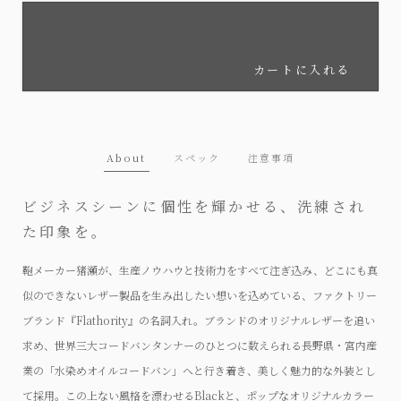
カートに入れる
About
スペック
注意事項
ビジネスシーンに個性を輝かせる、洗練され
た印象を。
鞄メーカー猪瀬が、生産ノウハウと技術力をすべて注ぎ込み、どこにも真
似のできないレザー製品を生み出したい想いを込めている、ファクトリー
ブランド『Flathority』の名詞入れ。ブランドのオリジナルレザーを追い
求め、世界三大コードバンタンナーのひとつに数えられる長野県・宮内産
業の「水染めオイルコードバン」へと行き着き、美しく魅力的な外装とし
て採用。この上ない風格を漂わせるBlackと、ポップなオリジナルカラー