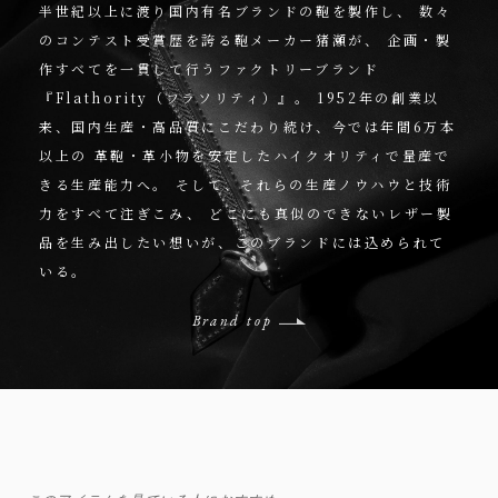
半世紀以上に渡り国内有名ブランドの鞄を製作し、
数々
のコンテスト受賞歴を誇る鞄メーカー猪瀬が、
企画・製
作すべてを一貫して行うファクトリーブランド
『Flathority（フラソリティ）』。
1952年の創業以
来、国内生産・高品質にこだわり続け、今では年間6万本
以上の
革鞄・革小物を安定したハイクオリティで量産で
きる生産能力へ。
そして、それらの生産ノウハウと技術
力をすべて注ぎこみ、
どこにも真似のできないレザー製
品を生み出したい想いが、このブランドには込められて
いる。
Brand top