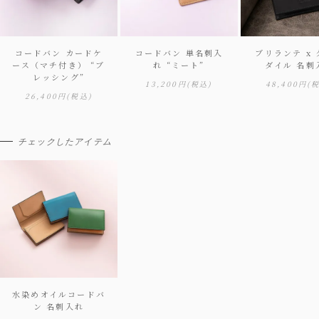
コードバン カードケ
コードバン 単名刺入
ブリランテ x
ース（マチ付き） “ブ
れ “ミート”
ダイル 名刺
レッシング”
13,200円
(税込)
48,400円
(
26,400円
(税込)
チェックしたアイテム
水染めオイルコードバ
ン 名刺入れ