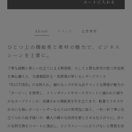
カートに入れる
About
スペック
注意事項
ひとつ上の機能美と素材の魅力で、ビジネス
シーンを上質に。
丁寧な縫製と美しい仕立てによる緊張感、そして上質な素材が放つ存在感
を兼ね備えた、元建築設計士・柏原慎が率いるレザーブランド
『RAGTIME』の名刺入れ。細かなシボが生み出すマットな質感が魅力の
「ダービー」を使用し、メインポケットやカードポケットに描かれた緩や
かなカーブラインが、洗練された機能美を引き立てます。軽量で小キズや
水分にも強いダービーレザーならではの実用性に加え、一針一針丁寧に仕
立てられた総手縫いが、職人の確かな技術を感じさせる仕上がりに。日々
の名刺交換をスマートに演出し、ビジネスシーンにさりげない上質感を添