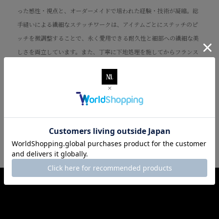
った感性・視点と、オーダーメイドで培われた経験・技術が凝縮。総
手縫いによる繊細なステッチワークは、アイテムごとにステッチのピ
ッチを微調整することで、永く愛用できる耐久性と細部への繊細な美
しさを両立しています。また、丁寧に下地処理を施してからフランス
産の処理剤を塗布したコバは、加熱したコテとヤスリ掛けを繰り返す
ことで、薄いながらも剥がれにくい仕上げを実現。さらに、芯材に
は、しなやかでありながら耐久性も兼ね備えさせるために、紙などの
異素材ではなくフランス製「ボックスカーフ」を使用して、各パーツ
の芯材厚を0.05－0.1mm単位で調整することで、薄さと強さを兼ね
備えさせています。
How to use