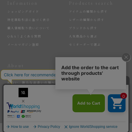
Infomation
Products search
ショッピングガイド
アイテムの種類から探す
特定商取引法に基づく表示
レザーの種類から探す
個人情報取り扱いについて
ブランドから探す
Q＆A｜よくある質問
人気商品から選ぶ
メールマガジン登録
セミオーダーで選ぶ
About
More
匠の逸品たちを、大切に届けている『MLS』。ここでしか手に入れら
れない、新たな出逢いの場へ。そして、サステナブルなアイテムで、
暮らしを豊かにする感動を。選ばれし匠たちと、新たな価値を生み出
していく。
Copyright © MLS All rights reserved.
新規会員登録で “Welcome Gift 10% OFF” をプレゼント。