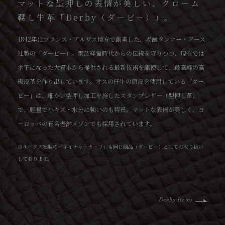
マットな型押しの表情が美しい、クローム
鞣し牛革「Derby（ダービー）」。
1842年にフランス・アルザス地方で創業した、老舗タンナー・アース
社製の「ダービー」。家族経営時代からの伝統を守りつつ、現在では
傘下になった大資本から提供される最新技術を駆使して、最高峰の高
級皮革を作り出しています。オスの仔牛の原皮を使用している「ダー
ビー」は、細かい型押し加工を施したスタンプレザー（型押し革）
で、軽量で小キズ・水分に強いのも特長。マットな表情が美しく、ヨ
ーロッパの有名老舗メゾンでも採用されています。
※ルークス社製の「ネイチャーカーフ」も同じ商品（ダービー）としてお取り扱い
しております。
Derby Items