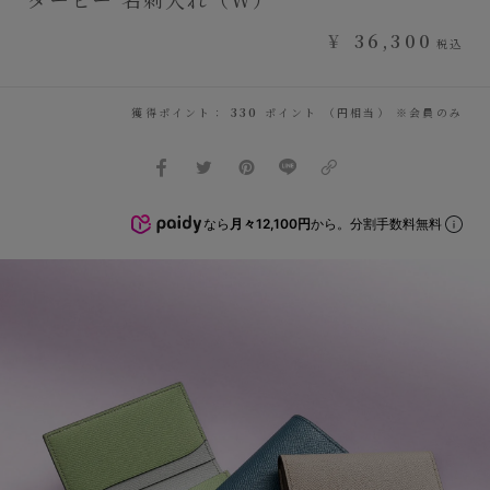
¥
36,300
税込
獲得ポイント：
330
ポイント （円相当） ※会員のみ
なら
月々12,100円
から。分割手数料無料