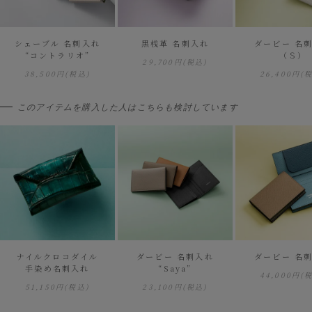
シェーブル 名刺入れ
黒桟革 名刺入れ
ダービー 名
“コントラリオ”
（Ｓ）
29,700円
(税込)
38,500円
(税込)
26,400円
(
このアイテムを購入した人はこちらも検討しています
ナイルクロコダイル
ダービー 名刺入れ
ダービー 名
手染め名刺入れ
“Saya”
44,000円
(
51,150円
(税込)
23,100円
(税込)