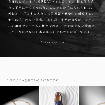
を提供している『IMUKAT（イムカ）』。
技と愛を込
めて丁寧に仕立てられた、ここでしか手に入れられない
感動と、
手にする人たちの美意識・感受性を刺激する、
他では得られない興奮。
心を尽くす匠の逸品が、ジャン
ルの領域やアイテムの概念を超え、
かけがえない愛着と
して、なにげない日本の暮らしを魅力的に彩っていく。
Brand top
このアイテムを見ている人におすすめ