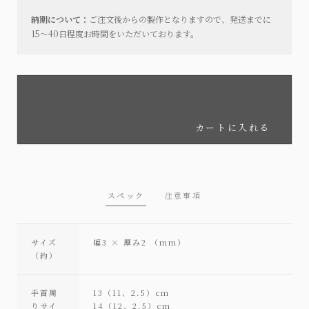
納期について：
ご注文後からの製作となりますので、発送までに
15～40日程度お時間をいただいております。
カートに入れる
スペック
注意事項
サイズ
幅3 × 厚み2 （mm）
（約）
手首周
13（11、2.5）cm
りサイ
14（12、2.5）cm