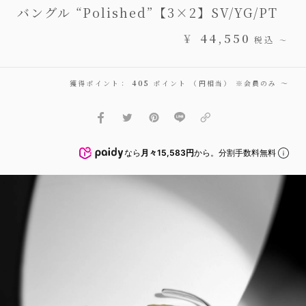
バングル “Polished”【3×2】SV/YG/PT
¥
44,550
税込
〜
獲得ポイント：
405
ポイント （円相当） ※会員のみ
〜
なら
月々15,583円
から。分割手数料無料