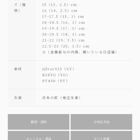
ズ（推
15（13、2.5）cm
奨）
16（14、2.5）cm
17~17.5（15、3）cm
18~18.5（16、3）cm
19~19.5（17、3）cm
20~20.5（18、3）cm
21~22（19、3.5）cm
22.5~23（20、3.5）cm
※（金属部分の内周、開いている口径幅）
素材
silver925（SV）
K18YG（YG）
PT850（PT）
生産
日本の匠（受注生産）
配送・送料
お支払方法
キャンセル・返品
ギフト包装