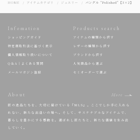
HOME
アイテムカテゴリ
ジュエリー
バングル “Polished”【3×2】SV/
Infomation
Products search
ショッピングガイド
アイテムの種類から探す
特定商取引法に基づく表示
レザーの種類から探す
個人情報取り扱いについて
ブランドから探す
Q＆A｜よくある質問
人気商品から選ぶ
メールマガジン登録
セミオーダーで選ぶ
About
More
匠の逸品たちを、大切に届けている『MLS』。ここでしか手に入れら
れない、新たな出逢いの場へ。そして、サステナブルなアイテムで、
暮らしを豊かにする感動を。選ばれし匠たちと、新たな価値を生み出
していく。