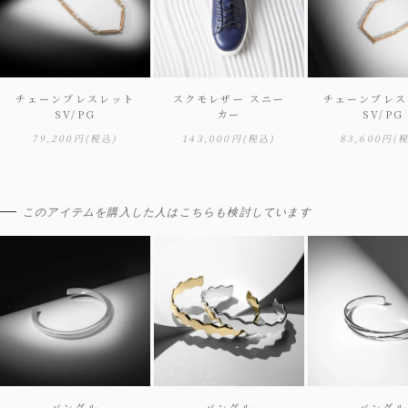
チェーンブレスレット
スクモレザー スニー
チェーンブレス
SV/PG
カー
SV/PG
79,200円
(税込)
143,000円
(税込)
83,600円
(
このアイテムを購入した人はこちらも検討しています
バングル
バングル
バングル