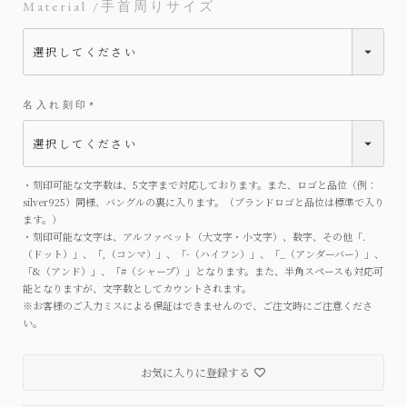
Material
手首周りサイズ
名入れ刻印
(
必
須
)
・刻印可能な文字数は、5文字まで対応しております。また、ロゴと品位（例：
silver925）同様、バングルの裏に入ります。（ブランドロゴと品位は標準で入り
ます。）
・刻印可能な文字は、アルファベット（大文字・小文字）、数字、その他「.
（ドット）」、「,（コンマ）」、「-（ハイフン）」、「_（アンダーバー）」、
「&（アンド）」、「#（シャープ）」となります。また、半角スペースも対応可
能となりますが、文字数としてカウントされます。
※お客様のご入力ミスによる保証はできませんので、ご注文時にご注意くださ
い。
お気に入りに登録する