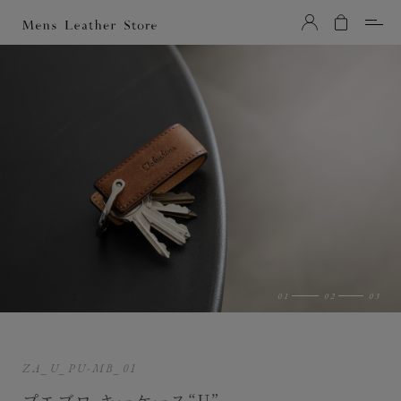
Mens Leather Store（メンズレザーストア）
ZA_U_PU-MB_01
プエブロ キーケース“U”