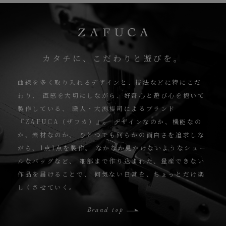
カタチに、こだわりと遊びを。
曲線を多く取り入れるデザインと、技法などに特にこだ
わり、
直感を大切にしながら、好奇心と遊び心を抱いて
製作している、
職人・大渕裕司によるブランド
『ZAFUCA（ザフカ）』。
デザインなのか、機能なの
か、素材なのか、
ひとつでも何らかの面白さを追求しな
がら、1点1点を製作。
なかなか見かけないようなシュー
ルなバッグなど、
細部まで作り込まれた、量産できない
作品を届けることで、
何気ない日常を、ちょっとだけ楽
しくさせていく。
Brand top