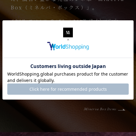
Box（ミネルバ・ボックス）」。
イタリア・フィレンツェのバダラッシカルロ社（Badalassi Carlo
Srl）が、1000年以上の歴史を有する古代のタンニン鞣し製法である
バケッタ製法を蘇らせて生まれた「ミネルバ・ボックス」。牛脂を含
んだオイルを革の内部にまで浸透させて、留まるまでゆっくりと丁寧
に時間をかけて染み込ませることで、素材を商品化させて使用を終え
るまで永久と言えるくらいに潤いとツヤを楽しむことができる究極の
革です。また、素材自体から発するオイルで、ケアしながらエイジン
グもできます。ワイルドな風合いでありながら、肌触りが良くてハリ
があり、銀面の透明感と温かみを兼ね備えています。さらに、シュリ
ンク加工による表面のシボは、部位の革質差により入り具合や有無が
全く異なり、自然な風合いを醸し出しています。
Minerva Box Items