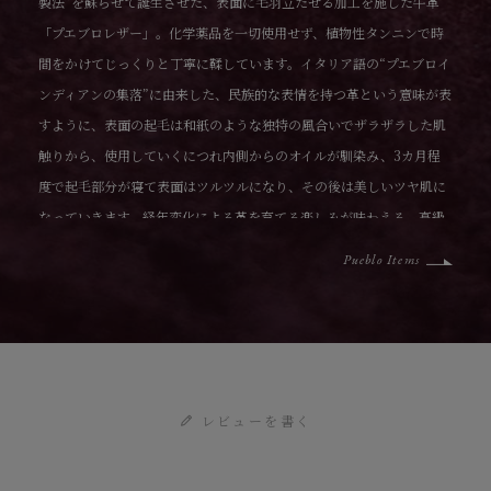
製法”を蘇らせて誕生させた、表面に毛羽立たせる加工を施した牛革
「プエブロレザー」。化学薬品を一切使用せず、植物性タンニンで時
間をかけてじっくりと丁寧に鞣しています。イタリア語の“プエブロイ
ンディアンの集落”に由来した、民族的な表情を持つ革という意味が表
すように、表面の起毛は和紙のような独特の風合いでザラザラした肌
触りから、使用していくにつれ内側からのオイルが馴染み、3カ月程
度で起毛部分が寝て表面はツルツルになり、その後は美しいツヤ肌に
なっていきます。経年変化による革を育てる楽しみが味わえる、高級
素材のひとつです。
Pueblo Items
レビューを書く