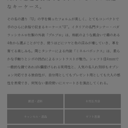
なキーケース。
その名の通り「U」の字を模ったフォルムが美しく、とてもコンパクトで
手のひらに余裕で収まるキーケース“U”。イタリアの名門タンナー・バダ
ラッシカルロ社製の外装「プエブロ」は、和紙のような風合いで趣のある
4色から選ぶことができ、使うほどにツヤと色の深みが増していき、革を
育てる楽しみも。同じタンナーによる内装「ミネルバボックス」は、柔ら
かな手触りとシボの凹凸によるコントラストが魅力。シャフト径4mmで
一般的な鍵であれば6個提げられる実用性と、人気の名入れ刻印もオプシ
ョン対応できる独自性が、自分用としてもプレゼント用としても大人の感
性を表現でき、何気ない普段使いにスマートさを演出してくれる。
配送・送料
お支払方法
キャンセル・返品
ギフト包装