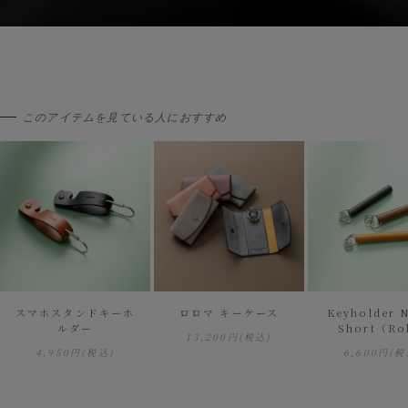
このアイテムを見ている人におすすめ
スマホスタンドキーホ
ロロマ キーケース
Keyholder 
ルダー
Short（Ro
13,200円
(税込)
4,950円
(税込)
6,600円
(税