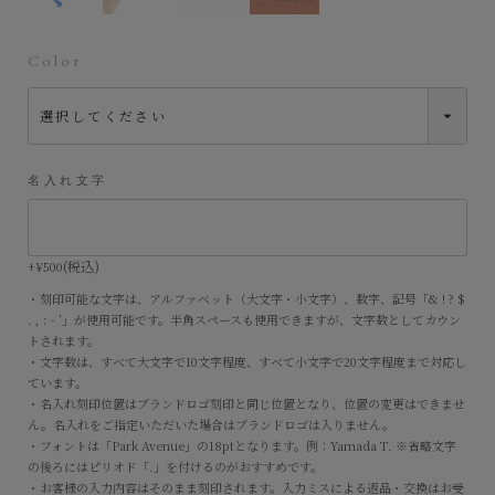
Color
名入れ文字
税込
+
¥
500
・刻印可能な文字は、アルファベット（大文字・小文字）、数字、記号「& ! ? $
. , : - ’」が使用可能です。半角スペースも使用できますが、文字数としてカウン
トされます。
・文字数は、すべて大文字で10文字程度、すべて小文字で20文字程度まで対応し
ています。
・名入れ刻印位置はブランドロゴ刻印と同じ位置となり、位置の変更はできませ
ん。名入れをご指定いただいた場合はブランドロゴは入りません。
・フォントは「Park Avenue」の18ptとなります。例：Yamada T. ※省略文字
の後ろにはピリオド「.」を付けるのがおすすめです。
・お客様の入力内容はそのまま刻印されます。入力ミスによる返品・交換はお受