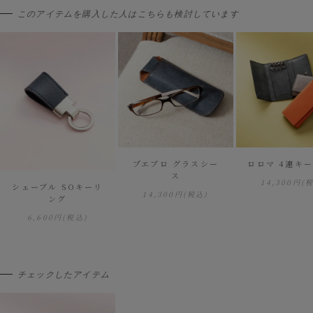
このアイテムを購入した人はこちらも検討しています
プエブロ グラスシー
ロロマ 4連キ
ス
14,300円
(
シェーブル SOキーリ
14,300円
(税込)
ング
6,600円
(税込)
チェックしたアイテム