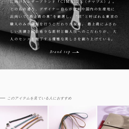
に向けたレザーブランド『CIMABUE（チマブエ）』。
その名の通り、デザイナー自らが欧米や国内の生産地に
出向いて“最上級の革”を厳選し、
“匠”と呼ばれる東京の
職人のみが縫製を行うこだわりが凝縮。
最上級にふさわ
しい洗練された希少な素材と職人技へのこだわりが、
大
人のセンスを魅了する優雅な美しさを創り上げている。
Brand top
このアイテムを見ている人におすすめ