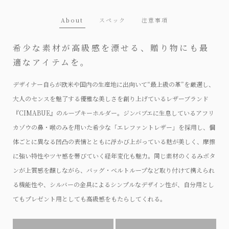
About
スペック
注意事項
希少な素材が高級感を漂せる、贈り物にも最
適なアイテムを。
デザイナー自らが欧米や国内の生産地に出向いて“最上級の革”を厳選し、
大人のセンスを魅了する優雅な美しさを創り上げているレザーブランド
『CIMABUE』のループキーホルダー。ジンバブエに生息しているアフリ
カゾウの鼻・喉のみを用いた希少な「エレファントレザー」を採用し、個
体ごとに異なる凹凸の表情とともに浮かび上がっている麩が美しく、摩擦
に強い特性やツヤ感を帯びていく経年変化も魅力。同じ素材のくるみボタ
ンが上質感を醸しながら、バッグ・ベルトループなど取り付けて携えられ
る機能性や、シルバーの金具によるシンプルなデザイン性が、自分用とし
てもプレゼント用としても高級感をもたらしてくれる。