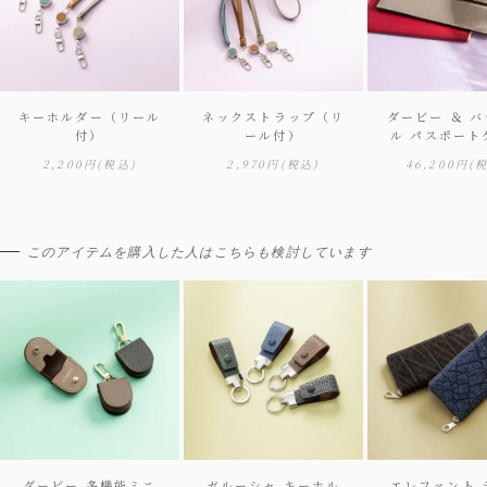
キーホルダー（リール
ネックストラップ（リ
ダービー ＆ 
付）
ール付）
ル パスポート
2,200円
(税込)
2,970円
(税込)
46,200円
(
このアイテムを購入した人はこちらも検討しています
ダービー 多機能ミニ
ガルーシャ キーホル
エレファント 