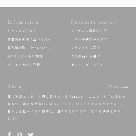
Infomation
Products search
ショッピングガイド
アイテムの種類から探す
特定商取引法に基づく表示
レザーの種類から探す
個人情報取り扱いについて
ブランドから探す
Q＆A｜よくある質問
人気商品から選ぶ
メールマガジン登録
セミオーダーで選ぶ
About
More
匠の逸品たちを、大切に届けている『MLS』。ここでしか手に入れら
れない、新たな出逢いの場へ。そして、サステナブルなアイテムで、
暮らしを豊かにする感動を。選ばれし匠たちと、新たな価値を生み出
していく。