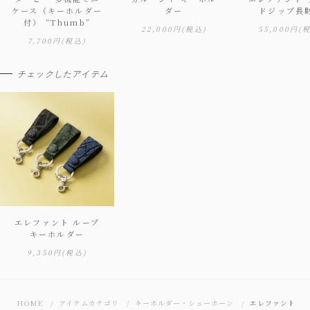
ケース（キーホルダー
ダー
ドジップ長
付） “Thumb”
22,000円
(税込)
55,000円
(
7,700円
(税込)
チェックしたアイテム
エレファント ループ
キーホルダー
9,350円
(税込)
HOME
アイテムカテゴリ
キーホルダー・シューホーン
エレファント ル