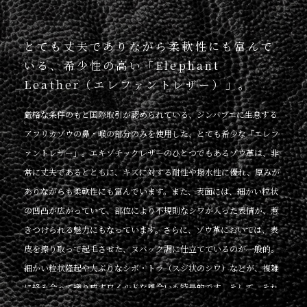
とても丈夫でありながら柔軟性にも富んで
いる、希少性の高い「Elephant
Leather（エレファントレザー）」。
厳格な条件のもと国際取引が認められている、ジンバブエに生息する
アフリカゾウの鼻・喉の部分のみを使用した、とても希少な「エレフ
ァントレザー」。エキゾチックレザーのひとつでもあるゾウ革は、非
常に丈夫であるとともに、キズに対する耐性や撥水性に優れ、厚みが
ありながらも柔軟性にも富んでいます。また、表面には、細かい粒状
の凹凸が広がっていて、部位により不規則なシワが入った表情が、惹
きつけられる魅力にもなっています。さらに、ゾウ革においては、表
皮を擦り取って起毛させた、ヌバック調に仕立てているのが一般的。
細かい粒状隆起や大ぶりなシボ・トラ（スジ状のシワ）などが、複雑
に絡み合って織り成すワイルドな風合いも特長的です。そして、それ
らの表情は、不規則なので同じように見えるものがなく、オンリーワ