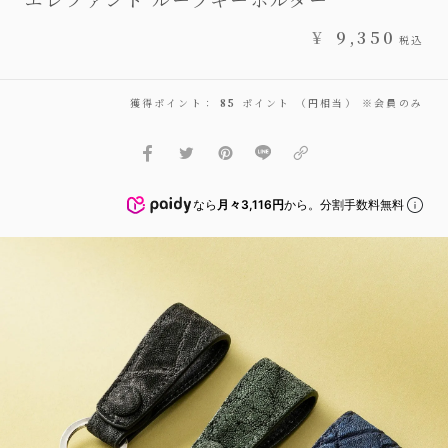
¥
9,350
税込
獲得ポイント：
85
ポイント （円相当） ※会員のみ
なら
月々3,116円
から。分割手数料無料