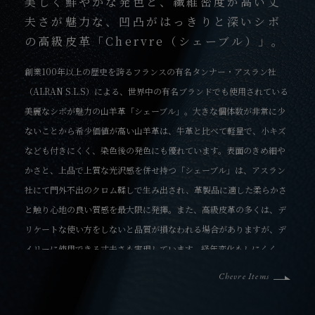
美しく鮮やかな発色と、繊維密度が高い丈
夫さが魅力な、凹凸がはっきりと深いシボ
の高級皮革「Chervre（シェーブル）」。
創業100年以上の歴史を誇るフランスの有名タンナー・アスラン社
（ALRAN S.L.S）による、世界中の有名ブランドでも使用されている
美麗なシボが魅力の山羊革「シェーブル」。大きな個体数が非常に少
ないことから希少価値が高い山羊革は、牛革と比べて軽量で、小キズ
なども付きにくく、染色後の発色にも優れています。表面のきめ細や
かさと、上品で上質な光沢感を併せ持つ「シェーブル」は、アスラン
社にて門外不出のクロム鞣しで生み出され、革製品に適した柔らかさ
と触り心地の良い質感を最大限に発揮。また、高級皮革の多くは、デ
リケートな使い方をしないと品質が損なわれる場合がありますが、デ
イリーに使用できる丈夫さも実現しています。経年変化もしにくく、
鮮やかな色彩が末長く堪能できる、エレガントな高級素材です。
Chevre Items