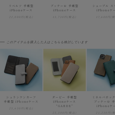
リベルソ 手帳型
ブッテーロ 手帳型
シェーブル ス
iPhoneケース
iPhoneケース
iPhoneケ
22,000円
(税込)
15,730円
(税込)
17,600円
(
このアイテムを購入した人はこちらも検討しています
シュランケンカーフ
ダービー 手帳型
ミネルバボック
手帳型 iPhoneケース
iPhoneケース
ブッテーロ 
“GARDE”
iPhoneケ
25,630円
(税込)
25,300円
(税込)
21,230円
(