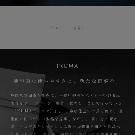
レビューを書く
機能的な使いやすさと、新たな価値を。
静岡県磐田市を拠点に、手縫い鞄教室なども手掛ける生
熊俊介が、
デザイン・製作・販売を一貫して行っている
『IKUMA（イクマ）』。
丁寧な仕立てで長く使え、機
能的で使いやすい製品を提案しながら、
面白さ・驚き・
楽しさなどのギミックによる新たな価値を備えた作品へ
と導いていく。
そして、革製品への温もりと愛着を感じ