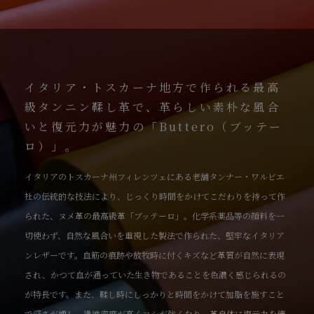
イタリア・トスカーナ地方で作られる最高
級タンニン鞣し革で、革らしい素朴な風合
いと復元力が魅力の「Buttero（ブッテー
ロ）」。
イタリアのトスカーナ州フィレンツェにある老舗タンナー・ワルビエ
社の伝統的な技法により、じっくり時間をかけてこだわりを持って作
られた、ヌメ革の最高級革「ブッテーロ」。化学系薬品等の顔料を一
切使わず、自然な風合いを重視した製法で作られた、堅牢なイタリア
ンレザーです。血筋の痕跡や放牧時に付くキズなど革質が自然に表現
され、かつて血が通っていた生き物であることを色濃く感じられるの
が特長です。また、鞣し時にしっかりと時間をかけて加脂を施すこと
で深さが増し、繊維密度が高くコシが強くなり、革自体に復元力を備