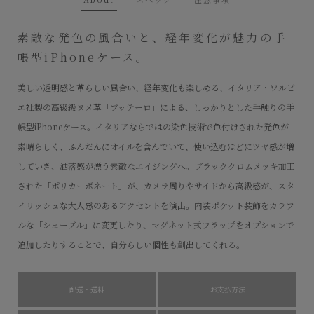
素敵な発色の風合いと、経年変化が魅力の手
帳型iPhoneケース。
美しい透明感と革らしい風合い、経年変化も楽しめる、イタリア・ワルビ
エ社製の高級級ヌメ革「ブッテーロ」による、しっかりとした手触りの手
帳型iPhoneケース。イタリアならではの染色技術で色付けされた発色が
素晴らしく、ふんだんにオイルを含んでいて、使い込むほどにツヤ感が増
していき、洒落感が漂う素敵なエイジングへ。ブラッククロムメッキ加工
された「ポリカーボネート」が、カメラ周りやサイドから高級感が、スタ
イリッシュな大人感のあるアクセントを演出。内装ポケット装飾をカラフ
ルな「シェーブル」に変更したり、マグネット式フラップをオプションで
追加したりすることで、自分らしい個性も創出してくれる。
配送・送料
お支払方法