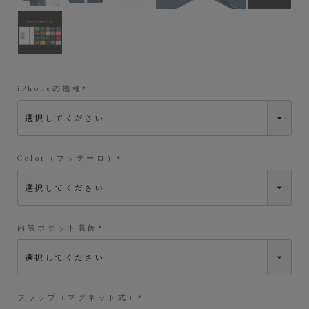
iPhoneの機種
(
必
須
)
Color（ブッテーロ）
(
必
須
)
内装ポケット装飾
(
必
須
)
フラップ（マグネット式）