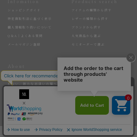
Infomation
Products search
ショッピングガイド
アイテムの種類から探す
特定商取引法に基づく表示
レザーの種類から探す
個人情報取り扱いについて
ブランドから探す
Q＆A｜よくある質問
人気商品から選ぶ
メールマガジン登録
セミオーダーで選ぶ
About
More
匠の逸品たちを、大切に届けている『MLS』。ここでしか手に入れら
れない、新たな出逢いの場へ。そして、サステナブルなアイテムで、
暮らしを豊かにする感動を。選ばれし匠たちと、新たな価値を生み出
していく。
Copyright © MLS All rights reserved.
新規会員登録で “Welcome Gift 10% OFF” をプレゼント。