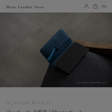
Mens Leather Store（メンズレザーストア）
IK_NBT-IPC_BU-CH_01
ブッテーロ 手帳型 iPhoneケース