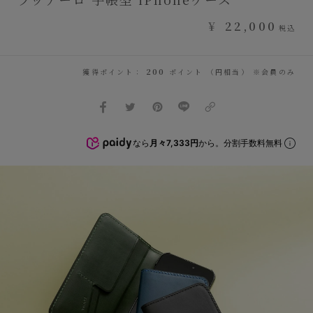
¥
22,000
税込
獲得ポイント：
200
ポイント （円相当） ※会員のみ
なら
月々7,333円
から。分割手数料無料