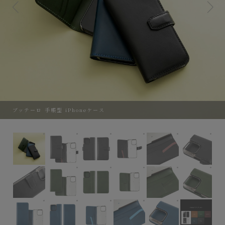
ブッテーロ 手帳型 iPhoneケース
ブッテーロ 手帳型 iPhoneケース
iPhone15 Pro Max、Color（ブッテーロ
iPhone15 Pro Max、Colo
iPhone15 Pro Ma
iPhone15 
iP
iPhone15 Pro Max、Color（ブッテーロ）：Blac
iPhone15 Pro Max、Color（ブッテ
iPhone15 Pro Max、Col
iPhone15 Pro M
iPhone15
iP
iPhone15 Pro Max、Color（ブッテーロ）：Blue
iPhone15 Pro Max、Color（ブッテー
iPhone15 Pro Max、Colo
iPhone15 Pro Ma
iPhone15