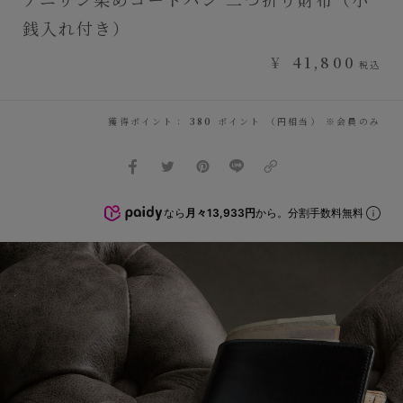
銭入れ付き）
¥
41,800
税込
獲得ポイント：
380
ポイント （円相当） ※会員のみ
なら
月々13,933円
から。分割手数料無料