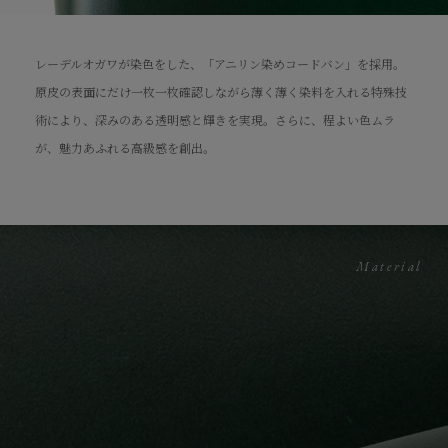
レーデルオガワが染色をした、「アニリン染めコードバン」を採用。
内装には、天然植物性のタンニン剤のみを使用してピット製法を行っ
マチ付きの小銭入れは、独自製法により強度を高める加工を採用。上
職人が4回塗りで磨き上げたコバは、財布の品質をより一層高め、英
原皮の表面にだけ一枚一枚確認しながら薄く薄く染料を入れる特殊技
た、栃木レザー社による本ヌメ革「栃木レザー」を採用。多くの時間
品なゴールドホックを備えるとともに、小銭を出し入れしやすいマチ
国由来に相応しいジェントルな品格を演出。正確なネン入れや精密な
術により、深みのある透明感と輝きを実現。さらに、程よい色ムラ
と根気のいる工程を経て生まれ、使い込むほどに圧巻の経年変化を実
幅にして使いやすさも追求。
ステッチなどの丁寧な作りが、匠の職人による細部へのこだわりを証
が、魅力あふれる高級感を創出。
感。カード面下部には、素押しの『CIMABUE』ロゴが施され、こだ
明。
わりの最上級素材と東京の匠の職人技による確かな品質を保証。
Material