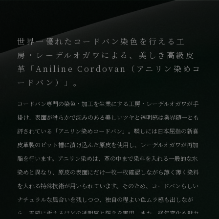
世界一優れたコードバン染色を行える工
房・レーデルオガワによる、美しき高級皮
革「Aniline Cordovan（アニリン染めコ
ードバン）」。
コードバン専門の染色・加工を生業にする工房・レーデルオガワが手
掛け、表面が滑らかで深みのある美しいツヤと透明感は業界随一とも
評されている「アニリン染めコードバン」。鞣しには日本屈指の新喜
皮革製のピット槽に漬け込んだ原皮を使用し、レーデルオガワが再加
脂を行います。アニリン染めは、革の中まで染料を入れる一般的な水
染めと異なり、原皮の表面にだけ一枚一枚確認しながら薄く薄く染料
を入れる特殊技術が用いられています。そのため、コードバンらしい
ナチュラルな風合いを残しつつ、独自の程よい色ムラ感も出しなが
ら、五感に訴えるほどの透明感と輝きを実現。また、経年変化も魅力