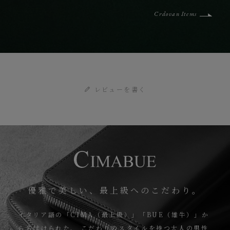
で、時間の経過とともに味わい深く変わっていく表情を存分に楽しめ
Crdovan Items
ます。
レビューを書く
優雅で美しい、最上級へのこだわり。
イタリア語の「CIMA（最上級）」「BUE（雄牛）」か
ら名付けられた、
こだわりのスタイルを持つ大人の男性