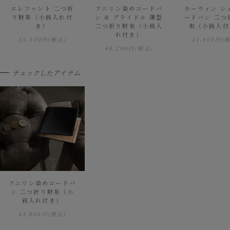
エレファント 二つ折
アニリン染めコードバ
ホーウィン シ
り財布（小銭入れ付
ン & ブライドル 薄型
ードバン 二つ
き）
二つ折り財布（小銭入
布（小銭入付
れ付き）
33,000円
(税込)
41,800円
(
68,200円
(税込)
チェックしたアイテム
アニリン染めコードバ
ン 二つ折り財布（小
銭入れ付き）
41,800円
(税込)