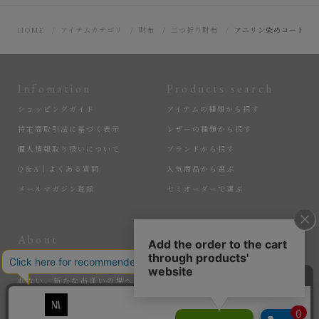
HOME
アイテムカテゴリ
財布
二つ折り財布
アニリン染めコードバン
Infomation
Products search
ショッピングガイド
アイテムの種類から探す
特定商取引法に基づく表示
レザーの種類から探す
個人情報取り扱いについて
ブランドから探す
Q＆A｜よくある質問
人気商品から選ぶ
メールマガジン登録
セミオーダーで選ぶ
About
More
匠の逸品たちを、大切に届けている『MLS』。ここでしか手に入れら
れない、新たな出逢いの場へ。そして、サステナブルなアイテムで、
暮らしを豊かにする感動を。選ばれし匠たちと、新たな価値を生み出
していく。