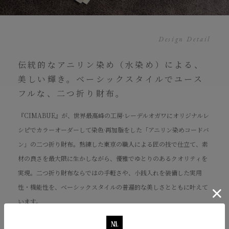
Design Detail
伝統的なアニリン染め（水染め）による、
美しい輝き。ベーシックスタイルでユース
フルな、二つ折り財布。
『CIMABUE』が、世界最高峰の工房·レーデルオガワにオリジナルレ
シピでカラーオーダーして染色·再加脂をした「アニリン染めコードバ
ン」の二つ折り財布。熟練した東京の職人による匠の技で仕立て、素
材の良さを最大限に生かしながら、優雅でゆとりのあるクオリティを
実現。二つ折り財布ならではの手軽さや、小銭入れを装備した実用
性・機能性を、ベーシックスタイルの普遍的な美しさとともに叶えて
います。