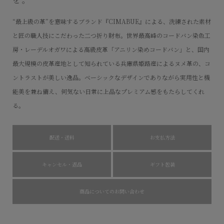
“最上級の革”を意味するブランド『CIMABUE』による、洗練された素材
と匠の職人技にこだわった二つ折り財布。世界最高峰のコードバン染色工
房・レーデルオガワによる高級皮革「アニリン染めコードバン」と、国内
最大規模の皮革産地として知られている兵庫県姫路産によるヌメ革の、コ
ントラストが美しい逸品。ベーシックなデザインでありながら実用性と機
能美を兼ね備え、何気ない日常に上品なプレミアム感をもたらしてくれ
る。
配送・送料
お支払方法
キャンセル・返品
ギフト包装
商品についてのお問い合わせ