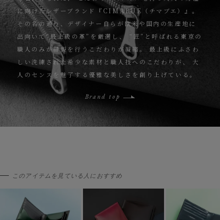
に向けたレザーブランド『CIMABUE（チマブエ）』。
その名の通り、デザイナー自らが欧米や国内の生産地に
出向いて“最上級の革”を厳選し、
“匠”と呼ばれる東京の
職人のみが縫製を行うこだわりが凝縮。
最上級にふさわ
しい洗練された希少な素材と職人技へのこだわりが、
大
人のセンスを魅了する優雅な美しさを創り上げている。
Brand top
このアイテムを見ている人におすすめ