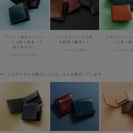
アニリン染めコードバ
アーキライン 二つ折
イタリアンショ
ン 二つ折り財布（小
り財布（艶有り）
二つ折り財
銭入れ付き）
19,800円
(税込)
28,600円
(
116,050円
(税込)
このアイテムを購入した人はこちらも検討しています