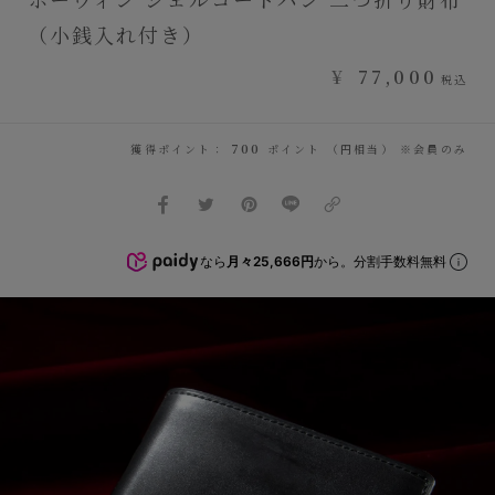
（小銭入れ付き）
¥
77,000
税込
獲得ポイント：
700
ポイント （円相当） ※会員のみ
なら
月々25,666円
から。分割手数料無料