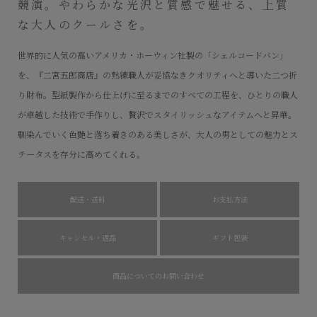
競演。やわらかな光沢と質感で魅せる、上質
な大人のクールさを。
世界的に人気の高いアメリカ・ホーウィン社製の「シェルコードバン」
を、『二宮五郎商店』の熟練職人が妥協なきクオリティへと導いた二つ折
り財布。型紙製作から仕上げに至るまでのすべての工程を、ひとりの職人
が卓越した技術で手作りし、贅沢でスタイリッシュなアイテムへと昇華。
馴染んでいく色艶と落ち着きのある美しさが、大人の男としての魅力とス
テータスを存分に高めてくれる。
配送・送料
お支払方法
キャンセル・返品
ギフト包装
商品についてのお問い合わせ