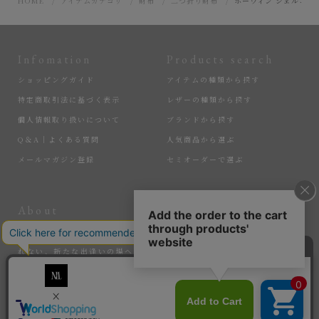
HOME
アイテムカテゴリ
財布
二つ折り財布
ホーウィン シェルコー
Infomation
Products search
ショッピングガイド
アイテムの種類から探す
特定商取引法に基づく表示
レザーの種類から探す
個人情報取り扱いについて
ブランドから探す
Q＆A｜よくある質問
人気商品から選ぶ
メールマガジン登録
セミオーダーで選ぶ
About
More
匠の逸品たちを、大切に届けている『MLS』。ここでしか手に入れら
れない、新たな出逢いの場へ。そして、サステナブルなアイテムで、
暮らしを豊かにする感動を。選ばれし匠たちと、新たな価値を生み出
していく。