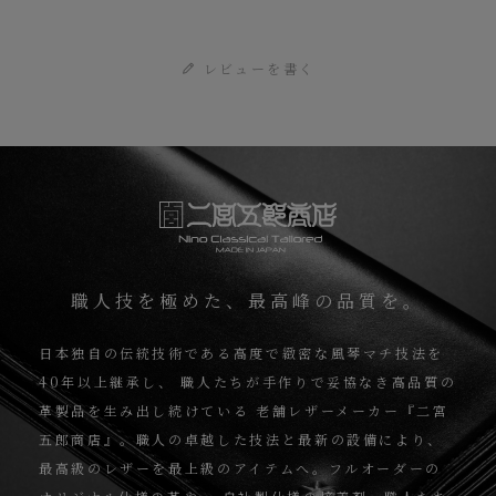
が、使い込むほどに繊維が寝て徐々に目立たなくなるなど、エイジン
グも素晴らしくて楽しんで育てられるマテリアルです。さらに、その
レビューを書く
ような表面はもちろん、製造した証となるロゴスタンプが一枚革に1
印のみ記されている背面（裏面）も、世界中の多くの愛好家からは人
気。背面（裏面）の使い始めは、しっとりサラサラとした手触りです
が、使い込んでいくと次第に艶やかに経年変化していくのも特長的で
す。
職人技を極めた、最高峰の品質を。
日本独自の伝統技術である高度で緻密な風琴マチ技法を
40年以上継承し、
職人たちが手作りで妥協なき高品質の
革製品を生み出し続けている
老舗レザーメーカー『二宮
五郎商店』。職人の卓越した技法と最新の設備により、
最高級のレザーを最上級のアイテムへ。フルオーダーの