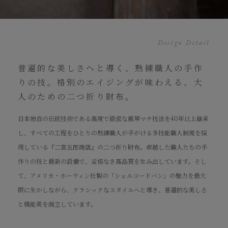
Design Detail
普遍的な美しさへと導く、熟練職人の手作
りの技。格別のエイジングが味わえる、大
人のための二つ折り財布。
日本独自の伝統技術である高度で緻密な風琴マチ技法を40年以上継承
し、すべての工程をひとりの熟練職人が手がける多技能職人制度を採
用している『二宮五郎商店』の二つ折り財布。卓越した職人たちの手
作りの技と最新の設備で、妥協なき高品質を生み出しています。そし
て、アメリカ・ホーウィン社製の「シェルコードバン」の魅力を最大
限に生かしながら、クラシックなスタイルへと導き、普遍的な美しさ
と機能美を両立しています。