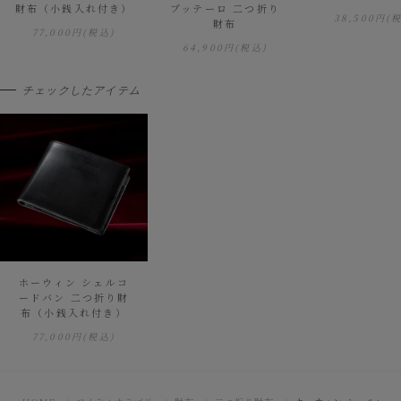
財布（小銭入れ付き）
ブッテーロ 二つ折り
38,500円
(
財布
77,000円
(税込)
64,900円
(税込)
チェックしたアイテム
ホーウィン シェルコ
ードバン 二つ折り財
布（小銭入れ付き）
77,000円
(税込)