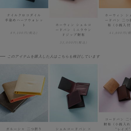
ナイルクロコダイル
ホーウィン シ
手染めハーフウォレッ
ードバン 二つ
ホーウィン シェルコ
ト
布（小銭入付
ードバン ミニラウン
89,100円
(税込)
41,800円
(
ドジップ財布
33,000円
(税込)
このアイテムを購入した人はこちらも検討しています
コードバン 二
財布（小銭入れ
ガルーシャ 二つ折り
シェルコードバン ×
“レイズ”