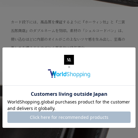
カード段下には、高品質を保証するように『ホーウィン社』と『二宮
マットブラックのイメージを、さらにクールに引き立てる堅牢なコ
ホールド性に優れている、イタリア製ホックを装備した小銭入れ。内
カードポケットの切り込みは、出し入れしやすさを追求した絶妙なラ
五郎商店』のダブルネームを刻印。素材の「シェルコードバン」は、
バ。背面の奥深い黒さを生かしたクリアフィニッシュ仕上げにより、
部は、「シェルコードバン」の床面をそのまま使用することで、クラ
イン。適度な薄さとともに、使いやすいハリを与え、くっきりとした
使い込むほどに内部のオイルがこの上ないツヤ感を生み出し、至高の
さらに魅力的に上質感を創出。
フト感を演出。本体のマットブラックを引き立てるとともに、デザイ
ネン引きでスタイリッシュな美しさを創出。
美しさを讃えるかのごとく高品位に経年変化。
ン全体の美しいカラーリングも醸成。（床面は、表面を滑らかにして
いますが、色ムラなどはそのまま使用。）