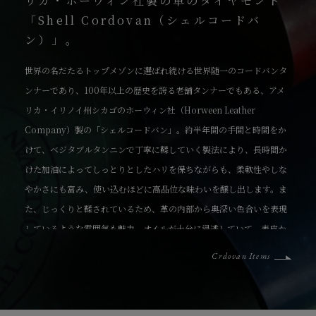
リカ・ホーウィン社製の革のダイヤモンド
「Shell Cordovan（シェルコードバ
ン）」。
世界の名だたるトップメゾンに選ばれ続ける世界随一のコードバンタ
ンナーであり、100年以上の歴史を誇る老舗タンナーでもある、アメ
リカ・イリノイ州シカゴのホーウィン社（Horween Leather
Company）製の「シェルコードバン」。約半年間の手間と時間をか
けて、ベジタブルタンニンで丁寧に鞣していく製法により、長時間か
けた加油によってしっとりとしたハリを保ちながらも、柔軟性やしな
やかさにも富み、使い込むほどに高品位な味わいを醸し出します。ま
た、じっくりと鞣されているため、革の内部から奥深い色合いを表現
しているような雰囲気も魅力。オイルが十分に浸透していて、表皮か
らオイル・脂が入りにくく抜けにくいため、ケアを余りしなくても自
Crdovan Items
らのオイルで小キズなどを修復する特長もあります。新品時にはギラ
リと光るような圧倒的な表情で、自然な仕上げのため表面に小キズや
ピンホールと呼ばれる毛穴・毛細血管の形跡が残ることがあります