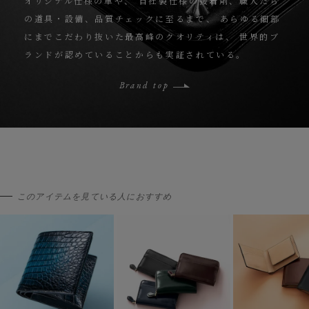
オリジナル仕様の革や、
自社製仕様の接着剤、職人たち
の道具・設備、品質チェックに至るまで、
あらゆる細部
にまでこだわり抜いた最高峰のクオリティは、
世界的ブ
ランドが認めていることからも実証されている。
Brand top
このアイテムを見ている人におすすめ