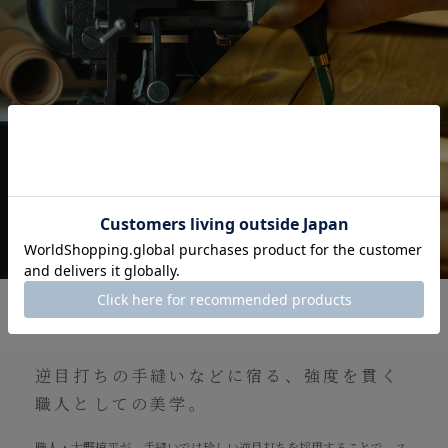
Making
逆目打ちの手縫いなどに宿る、強度を貫く
職人としての美学。
職人・大野椋平が、手縫いでは珍しい逆目打ちを採用することで、ス