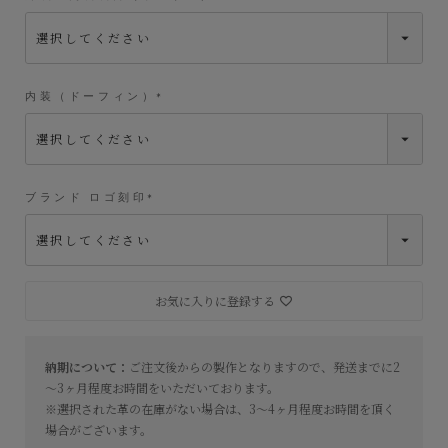
(
必
須
)
内装（ドーフィン）
(
必
須
)
ブランド ロゴ刻印
(
必
須
)
お気に入りに登録する
納期について：
ご注文後からの製作となりますので、発送までに2
～3ヶ月程度お時間をいただいております。
※選択された革の在庫がない場合は、3〜4ヶ月程度お時間を頂く
場合がございます。