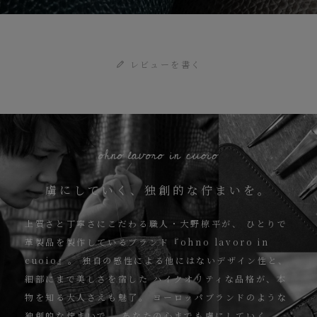
レビューを書く
虜にしていく、独創的な佇まいを。
上質さと丁寧さにこだわる職人・大野椋平が、
ひとりで
革製品を製作しているブランド『ohno lavoro in
cuoio』。
独自の感性による他にはないデザイン性と、
細部にまで美しさを宿した
ハイクオリティな品格が、本
物を知る大人さえも魅了。
ヨーロッパブランドのような
独創的な佇まいで、
あなたの心までも虜にしていく。