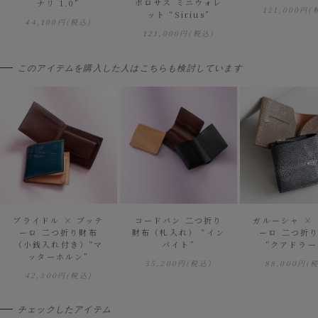
ポロサス ミニウォレ
ナリ 1.0”
121,000円
(
ット “Sirius”
44,100円
(税込)
121,000円
(税込)
このアイテムを購入した人はこちらも検討しています
ブライドル × ブッテ
コードバン 二つ折り
ガルーシャ ×
ーロ 二つ折り財布
財布（札入れ） “イン
ーロ 二つ折
（小銭入れ付き）“マ
バイト”
“クアドラー
ッターホルン”
35,200円
(税込)
88,000円
(
42,300円
(税込)
チェックしたアイテム