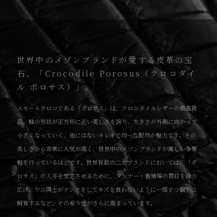
世界中のメゾンブランドが愛する皮革の宝
石、「Crocodile Porosus（クロコダイ
ル ポロサス）」。
スモールクロコである「ポロサス」は、クロコダイルレザーの最高級
品。鱗の形状が正方形に近い美しさを誇り、大きさが外側に向かって
小さくなっていく、他にはないキレイで均一な配列が魅力です。その
美しさから非常に人気が高く、世界中のメゾンブランドが激しい争奪
戦を行っているほどです。世界有数の二大ブランドにおいては、「ポ
ロサス」の入手を安定させるために、タンナー・養殖場の買収を繰り
広げ、ワニ同士がケンカをしてキズを負わないように一頭ずつ個別に
飼育するなど、その希少性がさらに高まっています。