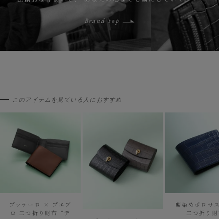
Brand top
このアイテムを見ている人におすすめ
ブッテーロ × プエブ
藍染めポロサス
ロ 二つ折り財布 “デ
二つ折り財