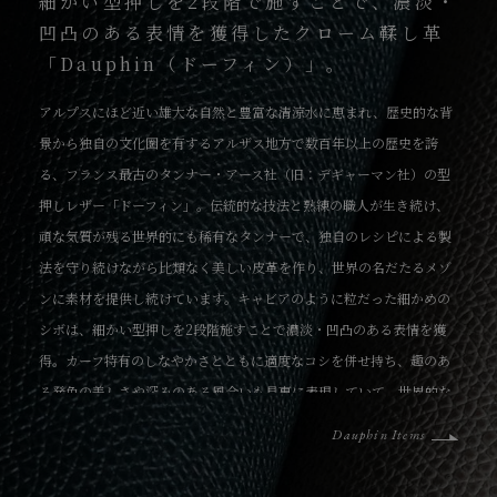
細かい型押しを2段階で施すことで、濃淡・
凹凸のある表情を獲得したクローム鞣し革
「Dauphin（ドーフィン）」。
アルプスにほど近い雄大な自然と豊富な清涼水に恵まれ、歴史的な背
景から独自の文化圏を有するアルザス地方で数百年以上の歴史を誇
る、フランス最古のタンナー・アース社（旧：デギャーマン社）の型
押しレザー「ドーフィン」。伝統的な技法と熟練の職人が生き続け、
頑な気質が残る世界的にも稀有なタンナーで、独自のレシピによる製
法を守り続けながら比類なく美しい皮革を作り、世界の名だたるメゾ
ンに素材を提供し続けています。キャビアのように粒だった細かめの
シボは、細かい型押しを2段階施すことで濃淡・凹凸のある表情を獲
得。カーフ特有のしなやかさとともに適度なコシを併せ持ち、趣のあ
る発色の美しさや深みのある風合いも見事に表現していて、世界的な
トップブランドにも採用されている高級皮革です。
Dauphin Items