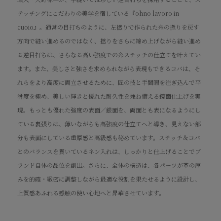
テッチングにこだわりの美学を宿している『ohno lavoro in
cuoio』。通常の目打ちのように、左撚りで作られた糸の撚りを戻す
方向で縫い進めるのではなく、撚りをさらに締め上げながら縫い進め
る逆目打ちは、さらなる高い強度での糸ステッチの仕立てを叶えてい
ます。また、美しさと強さを求められながら表現もできるコバは、そ
れらをより高度に両立させるために、匠の技と手間暇を注ぎ込んで平
滑度を極め、美しい輝きと優れた耐久性を兼ね備える鏡面仕上げを実
現。もっとも優れた強度の表面／銀面を、両面とも表になるようにし
ている裏張りは、薄いながらも高強度の仕立てへと導き、見えない部
分も表面にしている重厚感と高級感も秘めています。ステッチ＆コバ
とのバランスを貫いているネン入れは、しっかりと仕上げることでブ
ランド自体の品位を創出。さらに、全体の構造は、各パーツが革の厚
みを的確・緻密に調整しながら最適な役割を果たせるように設計し、
上質感あふれる感触の使い心地へと昇華させています。