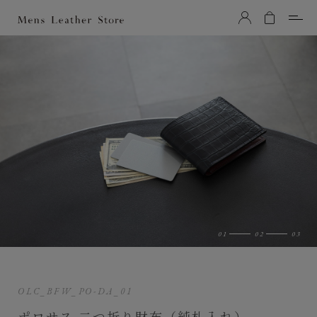
Mens Leather Store（メンズレザーストア）
OLC_BFW_PO-DA_01
ポロサス 二つ折り財布（純札入れ）