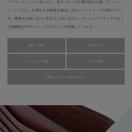
アクセントとしてもあしらい、粒だったシボが魅力的な内装「ドーフィ
ン」とともに、比類なき至極感を創出。左右シンメトリーの内装デザイン
が、豪華な外装と互いに引き立て合いながら、ヨーロッパブランドのよう
な独創的な佇まいで、大人のセンスを刺激してくれる。
配送・送料
お支払方法
キャンセル・返品
ギフト包装
商品についてのお問い合わせ