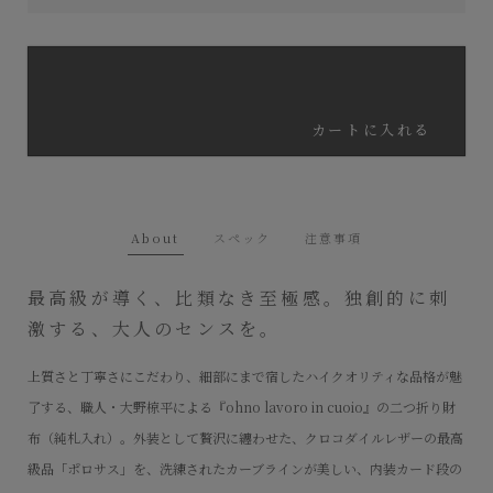
カートに入れる
About
スペック
注意事項
最高級が導く、比類なき至極感。独創的に刺
激する、大人のセンスを。
上質さと丁寧さにこだわり、細部にまで宿したハイクオリティな品格が魅
了する、職人・大野椋平による『ohno lavoro in cuoio』の二つ折り財
布（純札入れ）。外装として贅沢に纏わせた、クロコダイルレザーの最高
級品「ポロサス」を、洗練されたカーブラインが美しい、内装カード段の