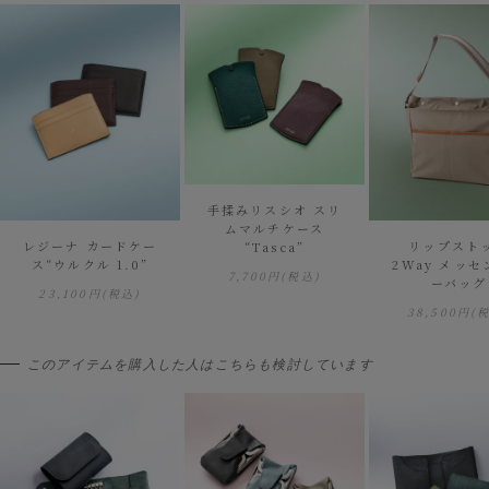
手揉みリスシオ スリ
ムマルチケース
レジーナ カードケー
リップスト
“Tasca”
ス“ウルクル 1.0”
2Way メッ
7,700円
(税込)
ーバッグ
23,100円
(税込)
38,500円
(
このアイテムを購入した人はこちらも検討しています