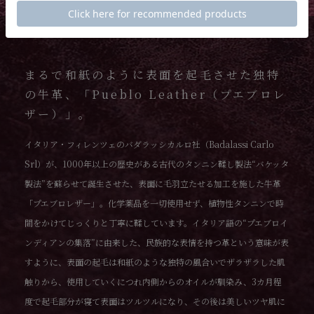
まるで和紙のように表面を起毛させた独特
の牛革、「Pueblo Leather（プエブロレ
ザー）」。
イタリア・フィレンツェのバダラッシカルロ社（Badalassi Carlo
Srl）が、1000年以上の歴史がある古代のタンニン鞣し製法“バケッタ
製法”を蘇らせて誕生させた、表面に毛羽立たせる加工を施した牛革
「プエブロレザー」。化学薬品を一切使用せず、植物性タンニンで時
間をかけてじっくりと丁寧に鞣しています。イタリア語の“プエブロイ
ンディアンの集落”に由来した、民族的な表情を持つ革という意味が表
すように、表面の起毛は和紙のような独特の風合いでザラザラした肌
触りから、使用していくにつれ内側からのオイルが馴染み、3カ月程
度で起毛部分が寝て表面はツルツルになり、その後は美しいツヤ肌に