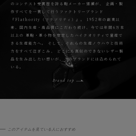
のコンテスト受賞歴を誇る鞄メーカー猪瀬が、
企画・製
作すべてを一貫して行うファクトリーブランド
『Flathority（フラソリティ）』。
1952年の創業以
来、国内生産・高品質にこだわり続け、今では年間6万本
以上の
革鞄・革小物を安定したハイクオリティで量産で
きる生産能力へ。
そして、それらの生産ノウハウと技術
力をすべて注ぎこみ、
どこにも真似のできないレザー製
品を生み出したい想いが、このブランドには込められて
いる。
Brand top
このアイテムを見ている人におすすめ