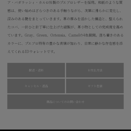
ア・バダラッシィ・カルロ社製のプエブロレザーを採用。和紙のような質
感は、使い始めはざらつきのある手触りながら、次第に滑らかに変化し、
深みのある艶をまとっていきます。革の厚みを活かした構造と、整えられ
たコバ、一針ひと針丁寧に仕上げた縫製が、革小物としての完成度を高め
ています。Gray、Green、Ortensia、Camelの4色展開。落ち着きのある
カラーに、プエブロ特有の豊かな表情が加わり、日常に静かな存在感を添
えてくれるIDウォレットです。
配送・送料
お支払方法
キャンセル・返品
ギフト包装
商品についてのお問い合わせ