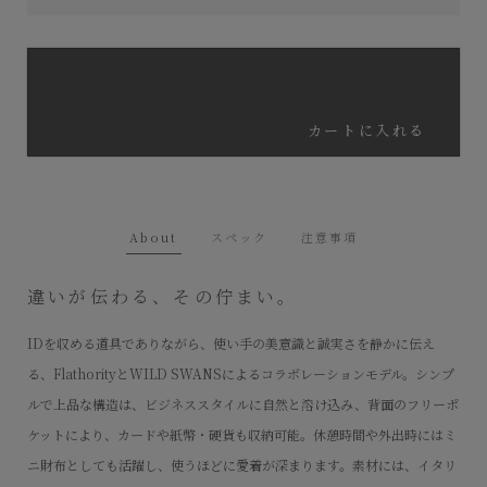
カートに入れる
About
スペック
注意事項
違いが伝わる、その佇まい。
IDを収める道具でありながら、使い手の美意識と誠実さを静かに伝え
る、FlathorityとWILD SWANSによるコラボレーションモデル。シンプ
ルで上品な構造は、ビジネススタイルに自然と溶け込み、背面のフリーポ
ケットにより、カードや紙幣・硬貨も収納可能。休憩時間や外出時にはミ
ニ財布としても活躍し、使うほどに愛着が深まります。素材には、イタリ