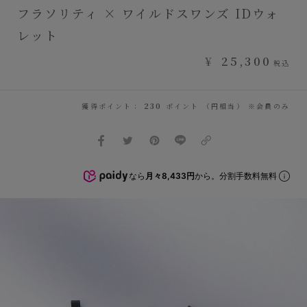
フラソリティ × ワイルドスワンズ IDウォ
レット
¥
25,300
税込
獲得ポイント：
230
ポイント （円相当） ※会員のみ
なら
月々8,433円
から。分割手数料無料