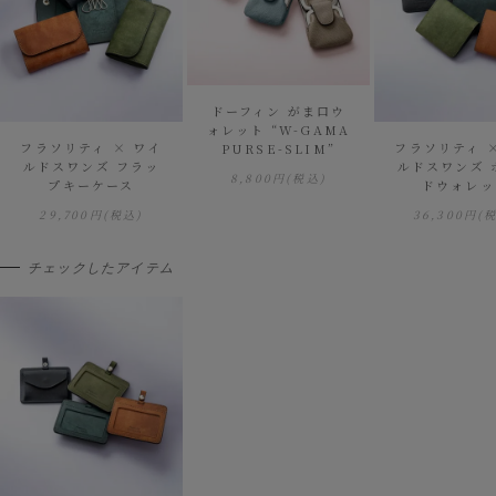
ドーフィン がま口ウ
ォレット “W-GAMA
フラソリティ × ワイ
フラソリティ 
PURSE-SLIM”
ルドスワンズ フラッ
ルドスワンズ 
8,800円
(税込)
プキーケース
ドウォレッ
29,700円
(税込)
36,300円
(
チェックしたアイテム