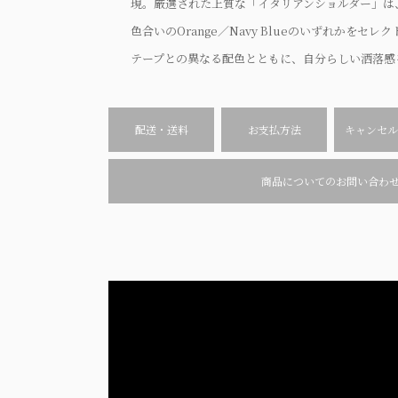
現。厳選された上質な「イタリアンショルダー」は
色合いのOrange／Navy Blueのいずれかをセ
テープとの異なる配色とともに、自分らしい洒落感
配送・送料
お支払方法
キャンセル
商品についてのお問い合わ