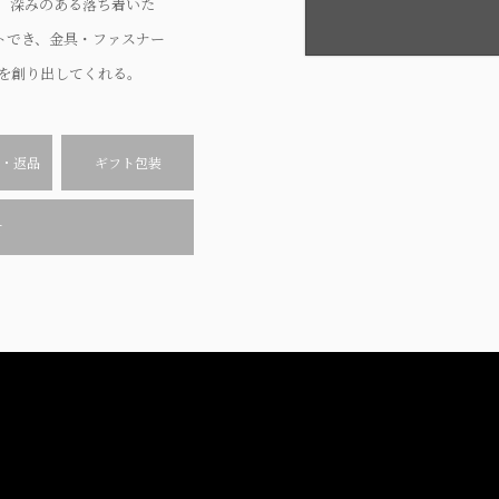
、深みのある落ち着いた
レクトでき、金具・ファスナー
を創り出してくれる。
・返品
ギフト包装
せ