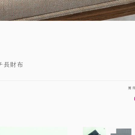
チ長財布
獲
イタリアンショル