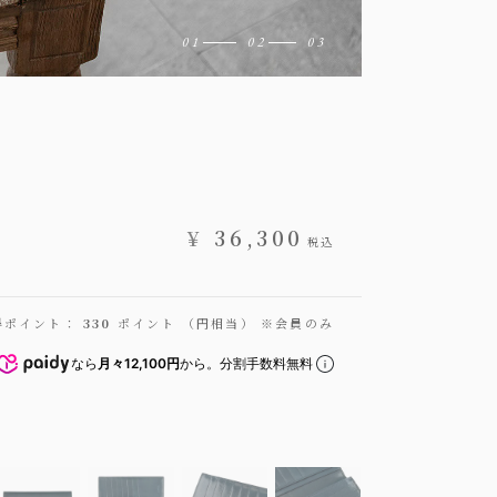
¥
36,300
税込
得ポイント：
330
ポイント （円相当） ※会員のみ
なら
月々12,100円
から。分割手数料無料
ダー ササマチ長財布