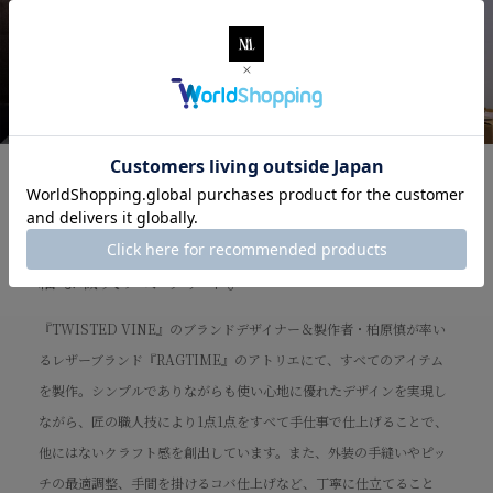
Making
プロのアーティストにも愛されている、繊
細な職人クオリティ。
『TWISTED VINE』のブランドデザイナー＆製作者・柏原慎が率い
るレザーブランド『RAGTIME』のアトリエにて、すべてのアイテム
を製作。シンプルでありながらも使い心地に優れたデザインを実現し
ながら、匠の職人技により1点1点をすべて手仕事で仕上げることで、
他にはないクラフト感を創出しています。また、外装の手縫いやピッ
チの最適調整、手間を掛けるコバ仕上げなど、丁寧に仕立てること