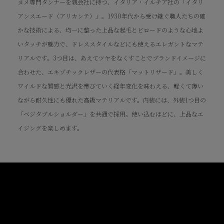
ヌメ専門タンナーを親会社に持つ、イタリア・イルチア社の「イタリ
アンスエード（アリカンテ）」。1930年代から受け継ぐ職人たちの確
かな技術による、均一に整った上品な起毛とビロードのような心地よ
いタッチが魅力で、ドレススタイルなどにも使えるエレガントなマテ
リアルです。3つ目は、あえてツヤをなくすことでブランドイメージに
合わせた、エキゾチックレザーの代表格「マットリザード」。美しく
ワイルドな質感と光沢を帯びていく経年変化を味わえる、軽くて薄い
ながら耐久性にも優れた高級マテリアルです。内装には、外装1つ目の
「ベジタブルショルダー」を共通で採用。使い込むほどに、上品なエ
イジングを楽しめます。
How to use