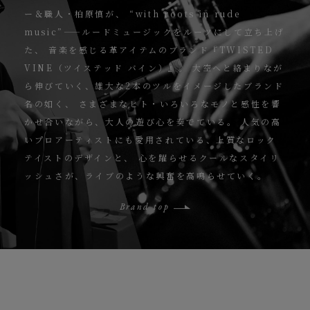
ー＆職人・柏原慎が、
“with roots in rude
music”——ルードミュージックをルーツにして立ち上げ
た、
音楽を感じる革アイテムのブランド『TWISTED
VINE（ツイステッド バイン）』。
大空へと絡まりなが
ら伸びていく、雄大な2本のツルをイメージしたブランド
名の如く、
さまざまなヒト・いろいろなモノと感性を響
かせ合いながら、大人の遊び心を奏でている。
人気の高
いプロアーティストにも愛用されている、上質なロック
テイストのデザインと、
心を躍らせるクールなスタイリ
ッシュさが、ライブのような興奮を高鳴らせていく。
Brand top