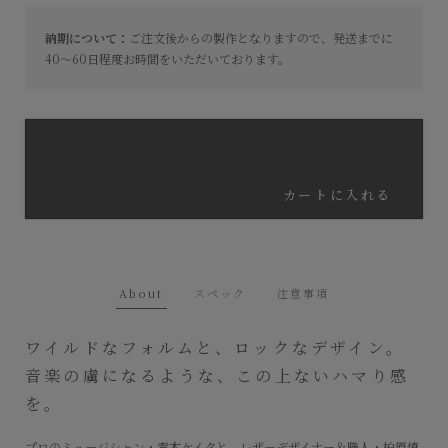
納期について：
ご注文後からの製作となりますので、発送までに
40～60日程度お時間をいただいております。
カートに入れる
About
スペック
注意事項
ワイルドなフォルムと、ロックなデザイン。
音楽の虜になるような、この上ないハマり感
を。
プロのミュージシャン・青木ケイタと、レザーデザイナー＆職人・柏原慎