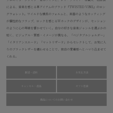
による、音楽を感じる革アイテムのブランド『TWISTED VINE』のロン
グウォレット。ワイルドな横長のフォルムと、楽器のようなカッティング
が個性的なフラップ、ロックを感じるWホックのデザインが、セッション
のように心の琴線を響かせていく。自分の好きな音楽ジャンルを選ぶかの
如く、ビジュアル・質感・イメージが異なる、「ベジタブルショルダー」
「イタリアンスエード」「マットリザード」からセレクトして、お気に入
りのブラックレザーを纏わせることで、独自の愛着感へとハマり込ませて
くれる。
配送・送料
お支払方法
キャンセル・返品
ギフト包装
商品についてのお問い合わせ