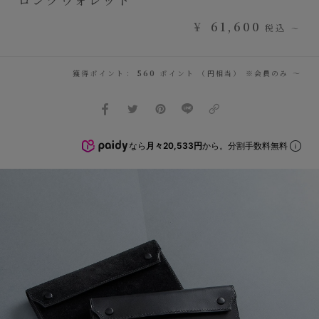
¥
61,600
税込
〜
獲得ポイント：
560
ポイント （円相当） ※会員のみ
〜
なら
月々20,533円
から。分割手数料無料