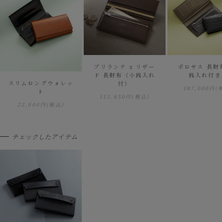
ブリランテ x リザー
ポロサス 長財
ド 長財布（小銭入れ
銭入れ付き
スリムロングウォレッ
付）
187,000円
(
ト
113,850円
(税込)
22,000円
(税込)
チェックしたアイテム