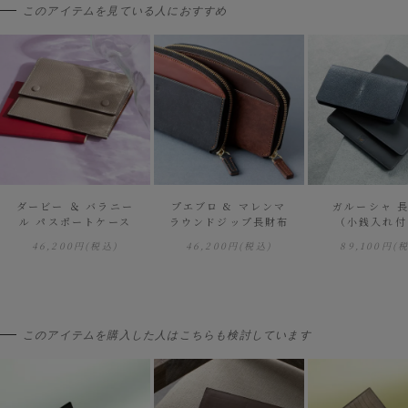
このアイテムを見ている人におすすめ
ダービー ＆ バラニー
プエブロ & マレンマ
ガルーシャ 
ル パスポートケース
ラウンドジップ長財布
（小銭入れ付
46,200円
(税込)
46,200円
(税込)
89,100円
(
このアイテムを購入した人はこちらも検討しています