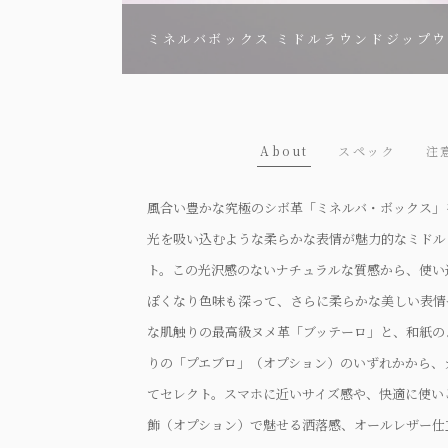
ミネルバボックス ミドルラウンドジップ
About
スペック
注
風合い豊かな究極のシボ革「ミネルバ・ボックス」
光を吸い込むような柔らかな表情が魅力的なミドル
ト。この光沢感のないナチュラルな質感から、使い
ぽくなり色味も深って、さらに柔らかな美しい表情
な肌触りの最高級ヌメ革「ブッテーロ」と、和紙の
りの「プエブロ」（オプション）のいずれかから、
てセレクト。スマホに近いサイズ感や、快適に使い
飾（オプション）で魅せる洒落感、オールレザー仕