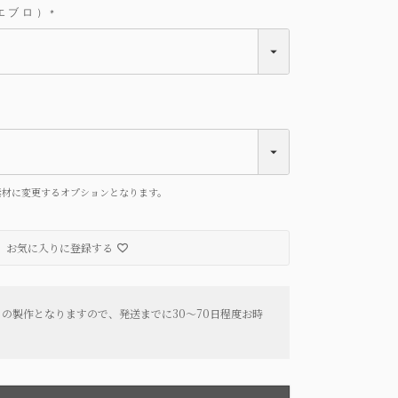
プエブロ）
(
必
須
)
素材に変更するオプションとなります。
お気に入りに登録する
の製作となりますので、発送までに30～70日程度お時