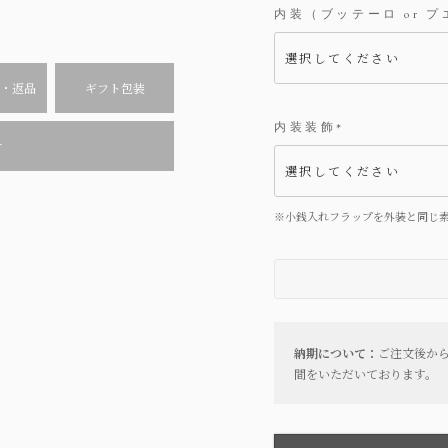
内装（ブッテーロ or 
・返品
ギフト包装
内装装飾
(
せ
必
須
)
※小銭入れフラップを外装と同じ
納期について：
ご注文後から
間をいただいております。