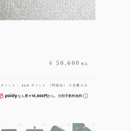
¥
50,600
税込
得ポイント：
460
ポイント （円相当） ※会員のみ
なら
月々16,866円
から。分割手数料無料
ス ミドルラウンドジップウォレット
装（ミネルバ・B）：Navy、内装（プエブロ）：Petrolio、ファスナー 金具：
外装（ミネルバ・B）：Navy、内装（プエブロ）：Petrolio、フ
外装（ミネルバ・B）：Navy、内装（プエブロ）：Pe
外装（ミネルバ・B）：Navy、内装（
外装（ミネルバ・B）：