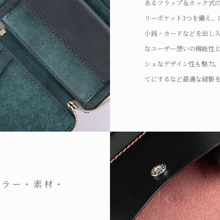
あるフラップ＆ホック式の
リーポケット3つを備え、
小銭・カードなどを出し
なユーザー想いの機能性
シュなデザイン性も魅力
てにするなど最適な縫製
ーツごとに調整したり、
にもこだわり抜いていま
カラー・素材・
。