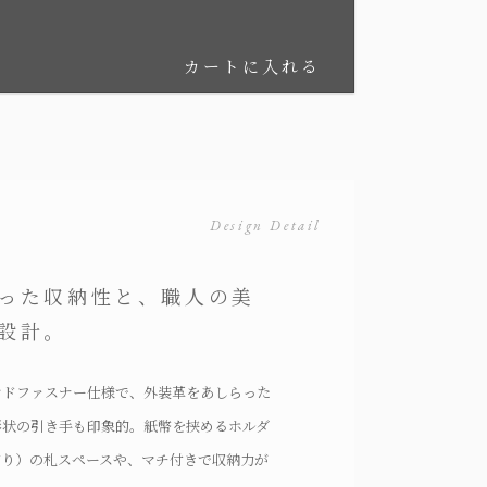
カートに入れる
Design Detail
った収納性と、職人の美
設計。
ンドファスナー仕様で、外装革をあしらった
形状の引き手も印象的。紙幣を挟めるホルダ
有り）の札スペースや、マチ付きで収納力が