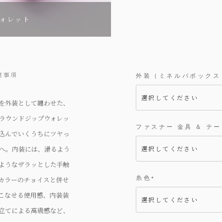
ウォレット
意事項
外装（ミネルバボックス
を外装として纏わせた、
ラウンドジップウォレッ
ファスナー 金具 ＆ テ
込んでいくうちにツヤっ
へ。内装には、滑るよう
ようなザラッとした手触
糸色
カラーのチョイスと併せ
(
必
こなせる使用感、内装装
須
)
立てによる高級感など、