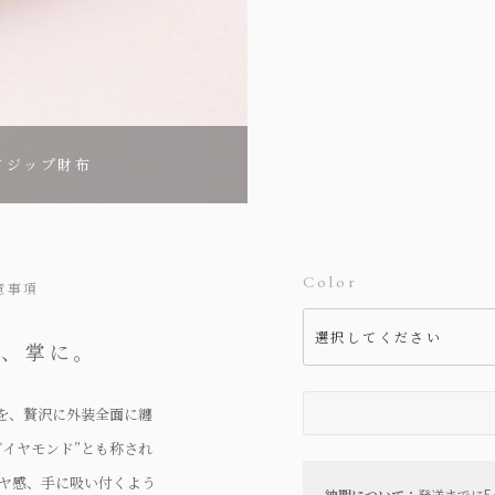
ドジップ財布
Color
意事項
を、掌に。
”を、贅沢に外装全面に纏
ダイヤモンド”とも称され
ヤ感、手に吸い付くよう
納期について：
発送までに5