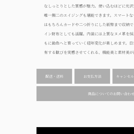
なしっとりとした質感が魅力。使い込むほどに光沢
唯一無二のエイジングも堪能できます。スマートな
はもちろんカードや二つ折りにした紙幣まで収納で
イン財布としても活躍。内装には上質なヌメ革を採
もに飴色へと育っていく経年変化が楽しめます。日
有する歓びを実感させてくれる、機能美と素材美が
配送・送料
お支払方法
キャンセル
商品についてのお問い合わ