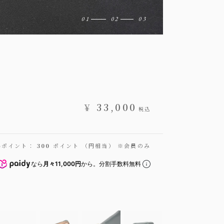
¥
33,000
税込
得ポイント：
300
ポイント （円相当） ※会員のみ
なら
月々11,000円
から。分割手数料無料
ルコードバン ミニラウンドジップ財布