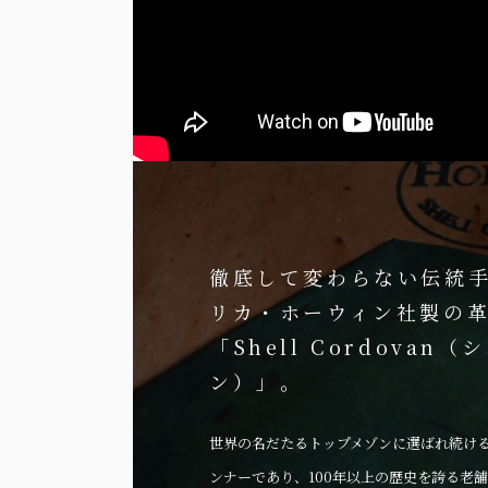
徹底して変わらない伝統
リカ・ホーウィン社製の
「Shell Cordovan
ン）」。
世界の名だたるトップメゾンに選ばれ続け
ンナーであり、100年以上の歴史を誇る老