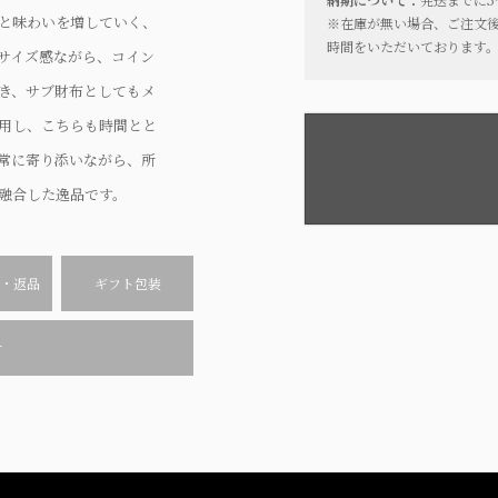
と味わいを増していく、
※在庫が無い場合、ご注文後
時間をいただいております
サイズ感ながら、コイン
き、サブ財布としてもメ
用し、こちらも時間とと
常に寄り添いながら、所
融合した逸品です。
・返品
ギフト包装
せ