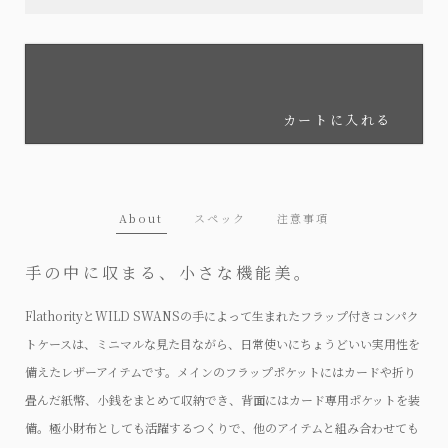
カートに入れる
About
スペック
注意事項
手の中に収まる、小さな機能美。
FlathorityとWILD SWANSの手によって生まれたフラップ付きコンパク
トケースは、ミニマルな見た目ながら、日常使いにちょうどいい実用性を
備えたレザーアイテムです。メインのフラップポケットにはカードや折り
畳んだ紙幣、小銭をまとめて収納でき、背面にはカード専用ポケットを装
備。極小財布としても活躍するつくりで、他のアイテムと組み合わせても