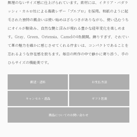
無理のないサイズ感に仕上げられています。素材には、イタリア・バダラ
ッシィ・カルロ社による高級レザー「プエブロ」を採用。和紙のように起
毛された独特の風合いは使い始めはざらつきがありながら、使い込むうち
にオイルが馴染み、自然な艶と深みが現れる豊かな経年変化を楽しめま
す。Gray、Green、Ortensia、Camelの4色展開。飾りすぎず、それでい
て革の魅力を確かに感じさせてくれる佇まいは、コンパクトであることを
忘れるような存在感を放ちます。毎日の所作の中で静かに寄り添う、手の
ひらサイズの機能美です。
配送・送料
お支払方法
キャンセル・返品
ギフト包装
商品についてのお問い合わせ