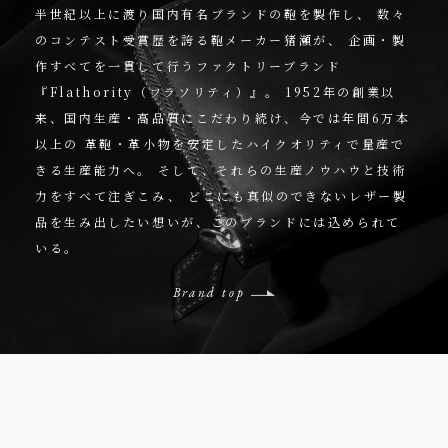
半世紀以上に渡り国内有名ブランドの鞄を製作し、
数々
のコンテスト受賞歴を誇る鞄メーカー猪瀬が、
企画・製
作すべてを一貫して行うファクトリーブランド
『Flathority（フラソリティ）』。
1952年の創業以
来、国内生産・高品質にこだわり続け、今では年間6万本
以上の
革鞄・革小物を安定したハイクオリティで量産で
きる生産能力へ。
そして、それらの生産ノウハウと技術
力をすべて注ぎこみ、
どこにも真似のできないレザー製
品を生み出したい想いが、このブランドには込められて
いる。
Brand top