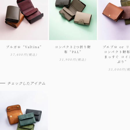
ブルガロ “Valtina”
コンパクト2つ折り財
プエブロ or 
布 “PAL”
コンパクト財布
37,400円
(税込)
まっすぐ コイ
31,900円
(税込)
ぷり”
33,000円
(
チェックしたアイテム