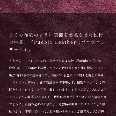
まるで和紙のように表面を起毛させた独特
の牛革、「Pueblo Leather（プエブロレ
ザー）」。
イタリア・フィレンツェのバダラッシカルロ社（Badalassi Carlo
Srl）が、1000年以上の歴史がある古代のタンニン鞣し製法“バケッタ
製法”を蘇らせて誕生させた、表面に毛羽立たせる加工を施した牛革
「プエブロレザー」。化学薬品を一切使用せず、植物性タンニンで時
間をかけてじっくりと丁寧に鞣しています。イタリア語の“プエブロイ
ンディアンの集落”に由来した、民族的な表情を持つ革という意味が表
すように、表面の起毛は和紙のような独特の風合いでザラザラした肌
触りから、使用していくにつれ内側からのオイルが馴染み、3カ月程