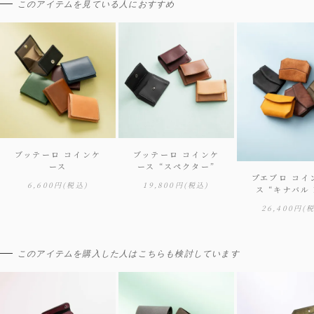
このアイテムを見ている人におすすめ
ブッテーロ コインケ
ブッテーロ コインケ
ース
ース “スペクター”
プエブロ コイ
6,600円
(税込)
19,800円
(税込)
ス “キナバル 
26,400円
(
このアイテムを購入した人はこちらも検討しています