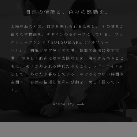
自然の情緒と、色彩の感動を。
太陽や海などの、自然を感じられる色彩と、
その情景が
織りなす物語を、デザインのモチーフにしている、
ファ
クトリーブランド『SOLSOMARE（ソルソマー
レ）』。
朝焼けや夕焼けの太陽、朝靄の海峡に差す太
陽、
やさしく浜辺に差す太陽などを、海のきらめきとと
もに。
モノがあふれる時代だからこそ、レザーアイテム
として、
あなたが暮らしている、かけがえのない時間や
空間へ、
自然の情緒と色彩の感動を、美しく綴ってい
く。
Brand top