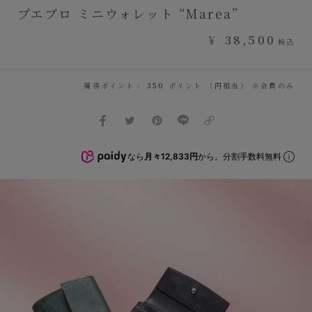
プエブロ ミニウォレット “Marea”
¥
38,500
税込
獲得ポイント：
350
ポイント （円相当） ※会員のみ
なら
月々12,833円
から。分割手数料無料