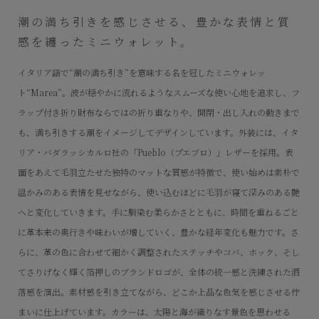
潮の満ち引きを感じさせる、豊かな表情と質
感を纏ったミニウォレット。
イタリア語で“潮の満ち引き”を意味する名を冠したミニウォレッ
ト“Marea”。波が穏やかに流れるようなスムーズな使い心地を追求し、フ
ラップ付き折り財布ならではの折り重なりや、開閉・出し入れの動きまで
も、満ち引きする潮をイメージしてデザインしています。外装には、イタ
リア・バダラッシカルロ社の「Pueblo（プエブロ）」レザーを採用。表
面をあえて毛羽立たせた独特のマットな質感が特徴で、使い始めは素朴で
温かみのある表情を見せながら、使い込むほどに毛羽が寝て深みのある艶
へと変化していきます。手に馴染む柔らかさとともに、時間を重ねるごと
に革本来の奥行きや味わいが増していく、豊かな経年変化も魅力です。さ
らに、革の色に合わせて細かく調整されたステッチやコバ、ホック、そし
てさりげなく輝く箔押しのブランドロゴが、全体の統一感と洗練された洒
落感を演出。素材感を引き立てながら、どこか上品な色気を感じさせる佇
まいに仕上げています。カラーは、太陽と海が織りなす景色を思わせる