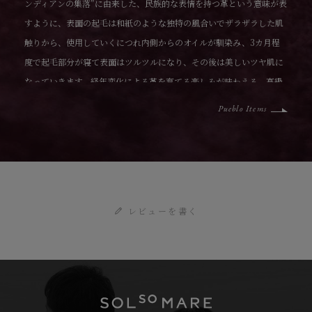
ンディアンの集落”に由来した、民族的な表情を持つ革という意味が表
すように、表面の起毛は和紙のような独特の風合いでザラザラした肌
触りから、使用していくにつれ内側からのオイルが馴染み、3カ月程
度で起毛部分が寝て表面はツルツルになり、その後は美しいツヤ肌に
なっていきます。経年変化による革を育てる楽しみが味わえる、高級
素材のひとつです。
Pueblo Items
レビューを書く