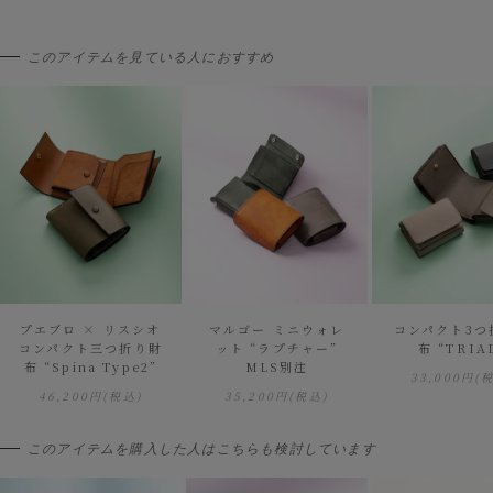
このアイテムを見ている人におすすめ
プエブロ × リスシオ
マルゴー ミニウォレ
コンパクト3つ
コンパクト三つ折り財
ット “ラプチャー”
布 “TRIA
布 “Spina Type2”
MLS別注
33,000円
(
46,200円
(税込)
35,200円
(税込)
このアイテムを購入した人はこちらも検討しています