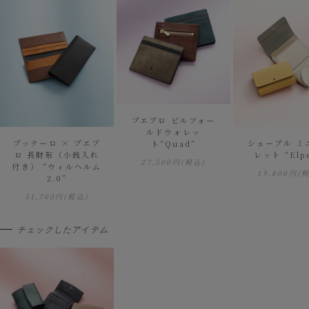
プエブロ ビルフォー
ルドウォレッ
ブッテーロ × プエブ
シェーブル ミ
ト“Quad”
ロ 長財布（小銭入れ
レット “El
27,500円
(税込)
付き） “ウィルヘルム
19,800円
(
2.0”
51,700円
(税込)
チェックしたアイテム