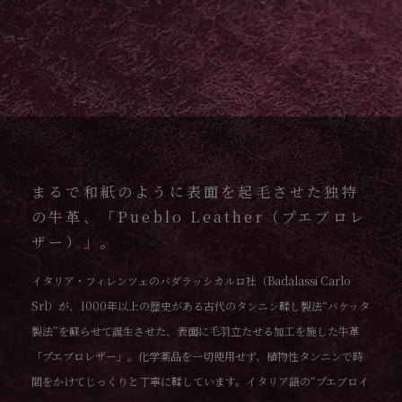
まるで和紙のように表面を起毛させた独特
の牛革、「Pueblo Leather（プエブロレ
ザー）」。
イタリア・フィレンツェのバダラッシカルロ社（Badalassi Carlo
Srl）が、1000年以上の歴史がある古代のタンニン鞣し製法“バケッタ
製法”を蘇らせて誕生させた、表面に毛羽立たせる加工を施した牛革
「プエブロレザー」。化学薬品を一切使用せず、植物性タンニンで時
間をかけてじっくりと丁寧に鞣しています。イタリア語の“プエブロイ