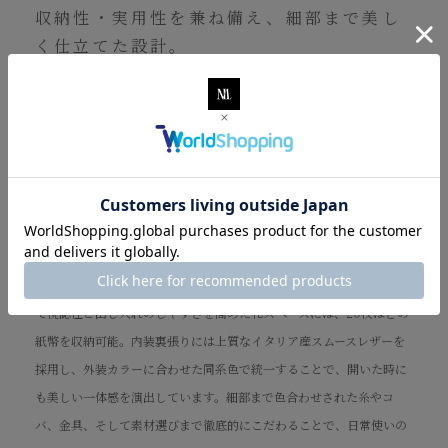
収納性・実用性を兼ね備え、細部まで美し
く仕立てた設計。
コンパクトなサイズ感でありながら、高い収納力と使いやすさを追求
した設計も“Marea”の魅力。7つのカードポケットと2つのフリーポケ
ットを備え、マチ付き構造のカードユニットには、外側2つ・内側4つ
のカードポケットを配置。さらに、鍵やAirTag、領収書、小銭などを
自由に収納できる袋型のフリーポケットも備えています。15〜20枚ほ
ど収納可能な小銭入れのカブセ裏にもフリーポケットを設け、カード
を3枚収納することも可能。外装背面のカードポケットは、交通系IC
カードやタッチ決済にも便利です。また、L字タイプの切り込みによっ
て視認性と出し入れのしやすさを高めた札スペースには、20枚ほどの
紙幣を収納可能。内装裏張りには上質なイタリア産スムースレザーを
採用し、外装カラーに合わせた同系色で統一することで、開いた時に
も美しい一体感を演出しています。細部まで色合わせされた糸やコ
バ、金具、そして素材選びまで徹底的にこだわることで、日常使いの