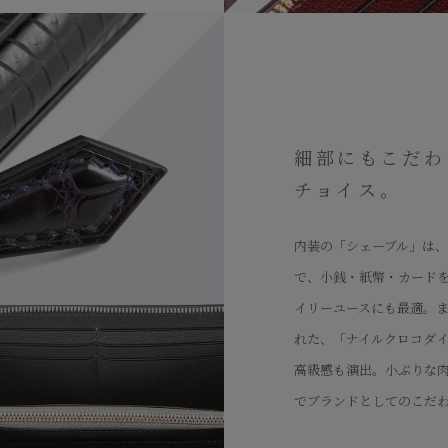
細部にもこだわ
チョイス。
内装の「シェーブル」は
で、小銭・紙幣・カード
イリーユースにも最適。ま
れた、「ナイルクロコダ
高級感も演出。小ぶりな
でブランドとしてのこだ