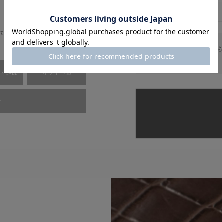
、それらの同系色のファ
、比類なき上質感を演出
てくれる。
納期について：
ご注文後か
をいただいております。
・返品
ギフト包装
せ