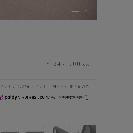
¥
247,500
税込
ポイント：
2,250
ポイント （円相当） ※会員のみ
なら
月々82,500円
から。分割手数料無料
 シェーブル ラウンドジップ長財布
装（クロコダイル）：Navy、内装（シェーブル）：Grey、ファスナー：Silv
外装（クロコダイル）：Navy、内装（シェーブル）：
※ファスナーテープカラーは、外装