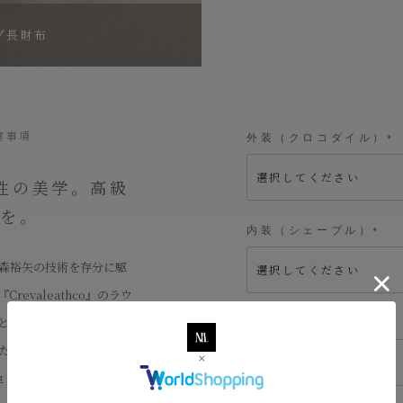
プ長財布
意事項
外装（クロコダイル）
(
必
須
性の美学。高級
)
スを。
内装（シェーブル）
(
必
森裕矢の技術を存分に駆
須
)
evaleathco』のラウ
と、内装の「シェーブ
ファスナー
(
ために、実用面からデザ
必
須
・内装14色から、好みの
)