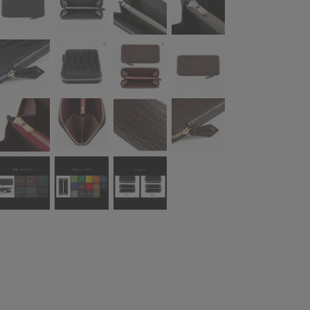
装（クロコダイル）：Navy
外装（クロコダイル）：Navy ※ファスナーテ
外装（クロコダイル）：Dark Bro
）：Dark Brown、内装（シェーブル）：Bordeaux、ファスナー：Gold
ファスナーテープカラーは、外装・内装共に、革の色に合わせたブランドセ
外装（クロコダイル）：Dark Brow
ル）：Dark Brown ※ファスナーテープカラーは、外装・内装共に、革