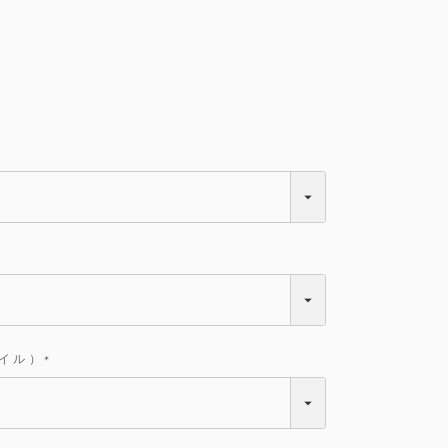
イル）
(
必
須
)