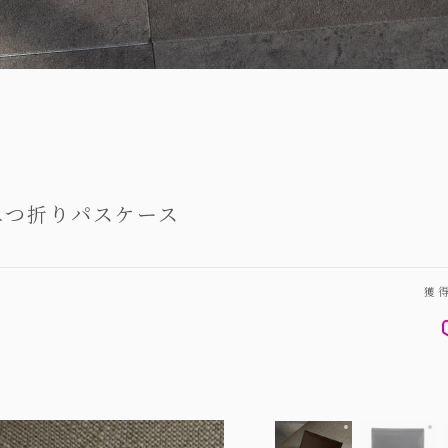
二つ折りパスケース
獲
ブリランテ × 
外