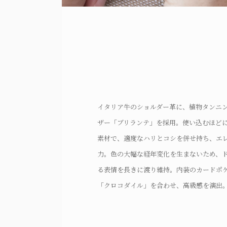
イタリア牛のショルダー革に、植物タンニ
手縫いによる表目の美しさだけでなく、裏
ザー「ブリランテ」を採用。使い込むほど
内装も魅力。一針一針、絶妙な力加減で縫
コバは、マットブラックを採用。プロダク
素材で、適度なハリとコシを併せ持ち、エ
しながら縫うことで、部位に合わせて糸の
し、引き締まった印象とエレガントな表情
さりげなく素押しされた、『Crevalethco
力。色の大幅な経年変化を生まないため、
とが可能。ステッチの美しさが際立つ、細
厚みを考慮し、使用特性に合わせた美しい
る表情を長きに渡り維持。内装のカードポ
いを行い、実用面で堅牢な安心感とともに
る。
「クロコダイル」を合わせ、高級感を演出
る優越感を創出。