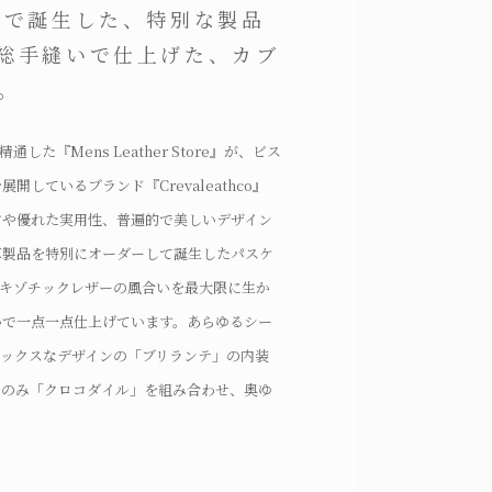
ーで誕生した、特別な製品
総手縫いで仕上げた、カブ
。
た『Mens Leather Store』が、ビス
開しているブランド『Crevaleathco』
材や優れた実用性、普遍的で美しいデザイン
革製品を特別にオーダーして誕生したパスケ
エキゾチックレザーの風合いを最大限に生か
いで一点一点仕上げています。あらゆるシー
ドックスなデザインの「ブリランテ」の内装
にのみ「クロコダイル」を組み合わせ、奥ゆ
プラスしています。