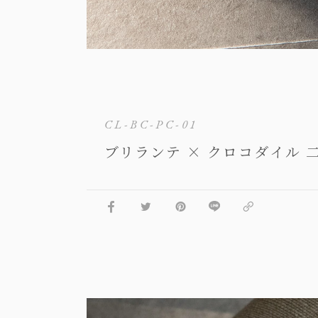
CL-BC-PC-01
ブリランテ × クロコダイル 