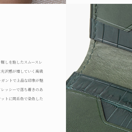
ン鞣しを施したスムースレ
目にはキレイな菱目が並ぶ
に光沢感が増していく高級
製する手縫い。素材と対話
ト内で額縁効果を生み出
レガントで上品な印象が魅
締め付け具合を調節するこ
を演出。異なる革の部位や
』ロゴ。
ドレッシーで落ち着きのあ
かいピッチ幅での八の字縫
コバの仕上げを施してい
ケットに同系色で染色した
緻密なハイクオリティによ
。