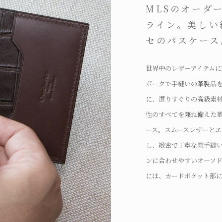
MLSのオーダ
ライン。美しい
セのパスケース
世界中のレザーアイテムに精通し
ポークで手縫いの革製品を展
に、選りすぐりの高級素
性のすべてを兼ね備えた
ース。スムースレザーと
し、緻密で丁寧な総手縫
ンに合わせやすいオーソ
には、カードポケット部
かしく洗練された魅力を