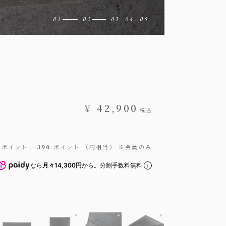
¥
42,900
税込
得ポイント：
390
ポイント （円相当） ※会員のみ
なら
月々14,300円
から。分割手数料無料
クロコダイル 二つ折りパスケース
装（ブリランテ）：Black、内装（ブリランテ）：Black、カード段装飾（クロ
外装（ブリランテ）：Black、内装（ブリランテ）：
外装（ブリランテ）：Black、内装
外装（ブリランテ）：B