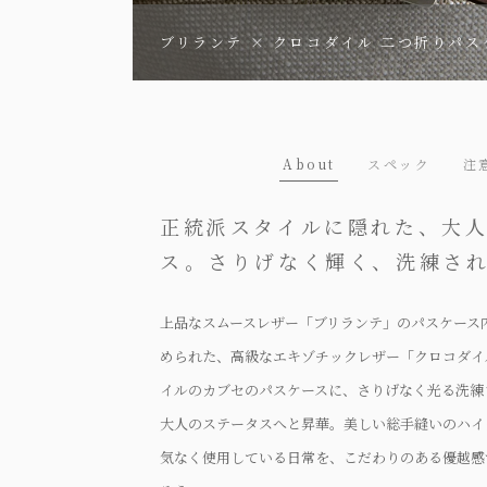
ブリランテ × クロコダイル 二つ折りパス
About
スペック
注
正統派スタイルに隠れた、大
ス。さりげなく輝く、洗練さ
上品なスムースレザー「ブリランテ」のパスケース
められた、高級なエキゾチックレザー「クロコダイ
イルのカブセのパスケースに、さりげなく光る洗練
大人のステータスへと昇華。美しい総手縫いのハイ
気なく使用している日常を、こだわりのある優越感