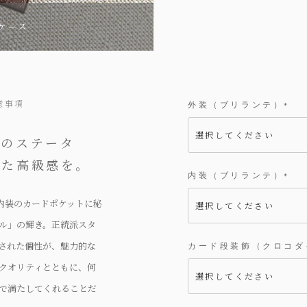
ケース
意事項
外装（ブリランテ）
(
必
須
人のステータ
)
れた高級感を。
内装（ブリランテ）
(
必
内装のカードポケットに秘
須
)
ル」の輝き。正統派スタ
された個性が、魅力的な
カード段装飾（クロコダ
クオリティとともに、何
で満たしてくれることだ