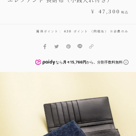
¥
47,300
税込
獲得ポイント：
430
ポイント （円相当） ※会員のみ
なら
月々15,766円
から。分割手数料無料