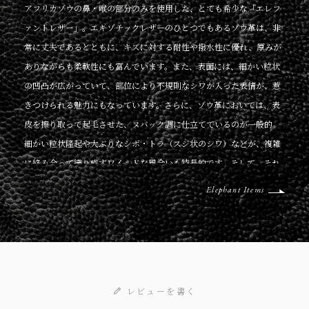
アフリカゾウの鼻・喉の部分のみを使用した、とても希少な「エレフ
ァントレザー」。エキゾチックレザーのひとつでもあるゾウ革は、非
常に丈夫であるとともに、キズに対する耐性や撥水性に優れ、厚みが
ありながらも柔軟性にも富んでいます。また、表面には、細かい粒状
の凹凸が広がっていて、部位により不規則なシワが入った表情が、惹
きつけられる魅力にもなっています。さらに、ゾウ革においては、表
皮を擦り取って起毛させた、ヌバック調に仕立てているのが一般的。
細かい粒状隆起や大ぶりなシボ・トラ（スジ状のシワ）などが、複雑
に絡み合って織り成すワイルドな風合いも特長的です。そして、それ
らの表情は、不規則なので同じように見えるものがなく、オンリーワ
Elephant Items
ンの個性を創出。使い込むほどにツヤ・色味が増していく、魅力的な
エイジングも楽しめます。
レビューを書く