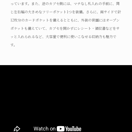
っています。また、逆のカブセ側には、マチなし札入れの手前に、同
じ左右幅の大きめなフリーポケット1つを装備。さらに、両サイドで計
12枚分のカードポケットを備えるとともに、外装の背面にはオープン
ポケットも備えていて、カブセを開かずにレシート・領収書などをサ
ッと入れられるなど、大容量で便利に使いこなせる収納力も魅力で
す。
How to use