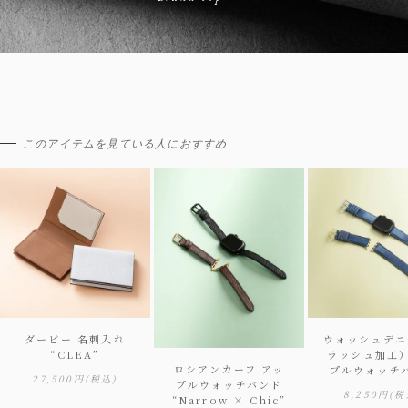
このアイテムを見ている人におすすめ
ダービー 名刺入れ
ウォッシュデニ
“CLEA”
ラッシュ加工）
ロシアンカーフ アッ
プルウォッチ
27,500円
(税込)
プルウォッチバンド
8,250円
(税
“Narrow × Chic”