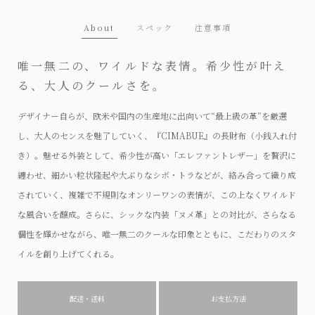
About
スペック
注意事項
唯一無二の、ワイルドな表情。希少性が叶え
る、大人のクールさを。
デザイナー自らが、欧米や国内の生産地に出向いて“最上級の革”を厳選
し、大人のセンスを魅了していく、『CIMABUE』の長財布（小銭入れ付
き）。魅せる外装として、希少性が高い「エレファントレザー」を贅沢に
纏わせ、細かい粒状隆起や大ぶりなシボ・トラなどが、絡み合って織り成
されていく、複雑で不規則なオンリーワンの表情が、この上なくワイルド
な風合いを醸成。さらに、シックな内装「ヌメ革」との対比が、さらなる
個性を輝かせながら、唯一無二のクールな印象とともに、こだわりのスタ
イルを創り上げてくれる。
配送・送料
お支払方法