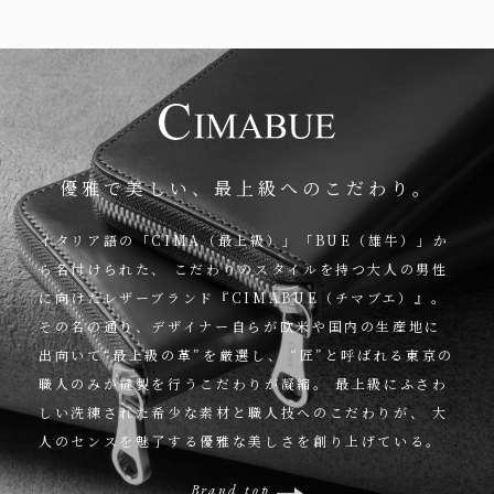
優雅で美しい、最上級へのこだわり。
イタリア語の「CIMA（最上級）」「BUE（雄牛）」か
ら名付けられた、
こだわりのスタイルを持つ大人の男性
に向けたレザーブランド『CIMABUE（チマブエ）』。
その名の通り、デザイナー自らが欧米や国内の生産地に
出向いて“最上級の革”を厳選し、
“匠”と呼ばれる東京の
職人のみが縫製を行うこだわりが凝縮。
最上級にふさわ
しい洗練された希少な素材と職人技へのこだわりが、
大
人のセンスを魅了する優雅な美しさを創り上げている。
Brand top