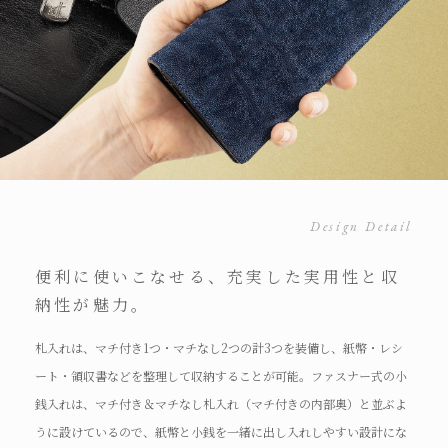
Design Detail
便利に使いこなせる、充実した実用性と収
納性が魅力。
札入れは、マチ付き1つ・マチなし2つの計3つを装備し、紙幣・レシ
ート・領収書などを整理して収納することが可能。ファスナー式の小
銭入れは、マチ付き＆マチなし札入れ（マチ付きの内部奥）と並ぶよ
うに設けているので、紙幣と小銭を一緒に出し入れしやすい設計にな