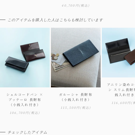
40,700円
(税込)
このアイテムを購入した人はこちらも検討しています
アニリン染めコ
ン スリム長財
シェルコードバン ×
ガルーシャ 長財布
銭入れ付き
ブッテーロ 長財布
（小銭入れ付き）
116,600円
(
（小銭入れ付き）
115,500円
(税込)
106,700円
(税込)
チェックしたアイテム