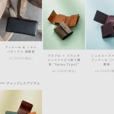
ブッテーロ & ミネル
バボックス 長財布
プエブロ × リスシオ
シェルコードバ
31,900円
(税込)
コンパクト三つ折り財
ブッテーロ 二
布 “Spina Type2”
財布
46,200円
(税込)
64,900円
(
チェックしたアイテム