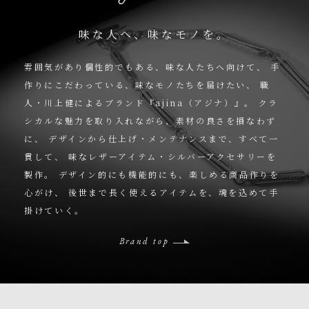
味な人へ、味なモノを。
雰囲気があり個性的でもある、味な人たちへ向けて、
手
作りにこだわっている、味なモノたちを届けたい、
職
人・川上健によるブランド『ajina（アジナ）』。
クラ
シカルな魅力を取り入れながら、素材の良さを損なわず
に、
デザインから仕上げ・メンテナンスまで、すべて一
貫して、
味なレザーアイテム・シルバーアクセサリーを
製作。
デザイン的にも機能的にも、楽しめる商品作りを
心がけ、
後世まで長く使えるアイテムを、魂を込めて手
掛けていく。
Brand top