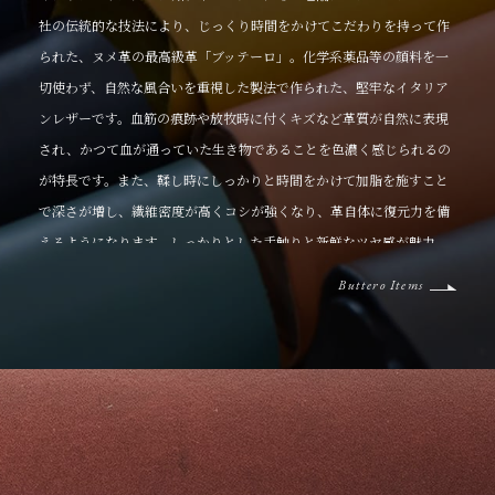
社の伝統的な技法により、じっくり時間をかけてこだわりを持って作
られた、ヌメ革の最高級革「ブッテーロ」。化学系薬品等の顔料を一
切使わず、自然な風合いを重視した製法で作られた、堅牢なイタリア
ンレザーです。血筋の痕跡や放牧時に付くキズなど革質が自然に表現
され、かつて血が通っていた生き物であることを色濃く感じられるの
が特長です。また、鞣し時にしっかりと時間をかけて加脂を施すこと
で深さが増し、繊維密度が高くコシが強くなり、革自体に復元力を備
えるようになります。しっかりとした手触りと新鮮なツヤ感が魅力
で、使い込むほどに革本来の味が増す、育てがいのある素材です。
Buttero Items