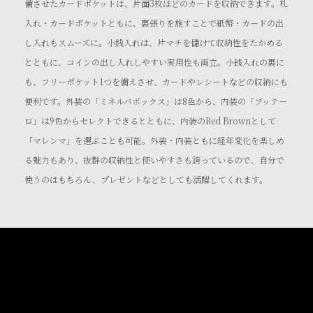
備させたカードポケットは、片面3枚ほどのカードを収納できます。札
入れ・カードポケットともに、裏張りを施すことで紙幣・カードの出
し入れもスムーズに。小銭入れは、片マチを儲けて収納性をたかめる
とともに、コインの出し入れしやすい実用性も両立。小銭入れの裏に
も、フリーポケット1つを備えさせ、カードやレシートなどの収納にも
便利です。外装の「ミネルバボックス」は8色から、内装の「ブッテー
ロ」は9色からセレクトできるとともに、内装のRed Brownとして
「マレンマ」を選ぶことも可能。外装・内装ともに経年変化を楽しめ
る魅力もあり、抜群の収納性と使いやすさも誇っているので、自分で
使うのはもちろん、プレゼントなどとしても活躍してくれます。
How to use