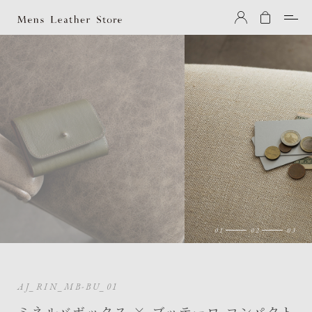
Mens Leather Store（メンズレザーストア）
AJ_RIN_MB-BU_01
ミネルバボックス × ブッテーロ コンパクト