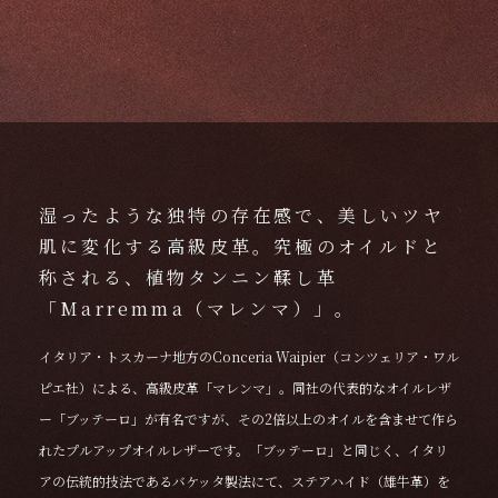
湿ったような独特の存在感で、美しいツヤ
肌に変化する高級皮革。究極のオイルドと
称される、植物タンニン鞣し革
「Marremma（マレンマ）」。
イタリア・トスカーナ地方のConceria Waipier（コンツェリア・ワル
ピエ社）による、高級皮革「マレンマ」。同社の代表的なオイルレザ
ー「ブッテーロ」が有名ですが、その2倍以上のオイルを含ませて作ら
れたプルアップオイルレザーです。「ブッテーロ」と同じく、イタリ
アの伝統的技法であるバケッタ製法にて、ステアハイド（雄牛革）を