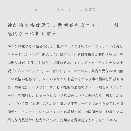
About
スペック
注意事項
独創的な特殊設計が愛着感を育てていく、魅
惑的な三つ折り財布。
“輪”を意味する商品名の如く、札スペースの仕切りベロの両サイドに備え
たカードポケットが、輪のように繋がっている特殊構造が個性を放つ、三
つ折り財布“RIN”。外装として纏わせた、イタリア・バダラッシカルロ社
製「ミネルバボックス」は、部位によってシボの入り具合が異なる唯一無
二の表情が魅惑的で、ワイルドながらも温かみがあり手に馴染む質感も特
長。内装には、イタリア・ワルピエ社製の最高級タンニン鞣し革「ブッテ
ーロ」を採用し、しっかりしたハリ感と美しいツヤ感があり、味わいが深
まっていく育てる楽しみも。総手縫いで丁寧に仕立てて温もりを宿した特
別感と、アクセントにもなっている真鍮製キボシの開閉感が、独創的で実
用的な内装設計の魅力とともに、比類なき愛着感をもたらしてくれる。