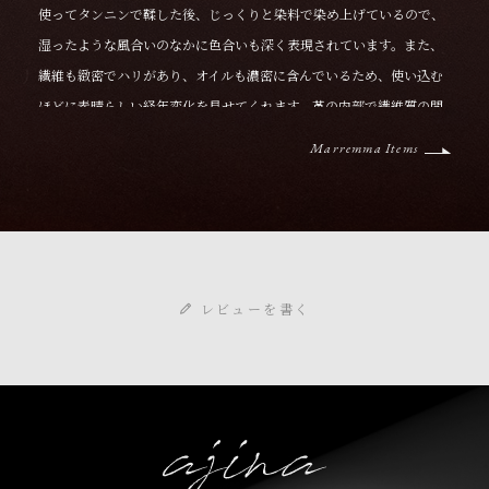
使ってタンニンで鞣した後、じっくりと染料で染め上げているので、
湿ったような風合いのなかに色合いも深く表現されています。また、
繊維も緻密でハリがあり、オイルも濃密に含んでいるため、使い込む
ほどに素晴らしい経年変化を見せてくれます。革の内部で繊維質の間
をオイルが移動することで表面に白く現れる“プルアップ”も魅力です
Marremma Items
が、特別なケア用品を用いなくても容易に手入れができるのも魅力に
なっています。比較的、小キズが付きやすい革ではあるものの、内部
の潤沢なオイルが表面に染み出て馴染ませてくれるので、乾いた布な
どで軽く擦るようにケアするだけで、味のあるテイストを維持しつ
つ、美しい風合いを保ってくれます。
レビューを書く