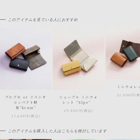
このアイテムを見ている人におすすめ
ミニウォレ
11,000円
(
プエブロ or リスシオ
シェーブル ミニウォ
コンパクト財
レット “Elpe”
布“krum”
19,800円
(税込)
17,600円
(税込)
このアイテムを購入した人はこちらも検討しています