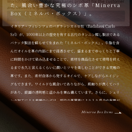
た、風合い豊かな究極のシボ革「Minerva
Box（ミネルバ・ボックス）」。
イタリア・フィレンツェのバダラッシカルロ社（Badalassi Carlo
Srl）が、1000年以上の歴史を有する古代のタンニン鞣し製法である
バケッタ製法を蘇らせて生まれた「ミネルバ・ボックス」。牛脂を含
んだオイルを革の内部にまで浸透させて、留まるまでゆっくりと丁寧
に時間をかけて染み込ませることで、素材を商品化させて使用を終え
るまで永久と言えるくらいに潤いとツヤを楽しむことができる究極の
革です。また、素材自体から発するオイルで、ケアしながらエイジン
グもできます。ワイルドな風合いでありながら、肌触りが良くてハリ
があり、銀面の透明感と温かみを兼ね備えています。さらに、シュリ
ンク加工による表面のシボは、部位の革質差により入り具合や有無が
全く異なり、自然な風合いを醸し出しています。
Minerva Box Items