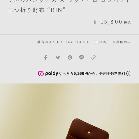
三つ折り財布 “RIN”
¥
15,800
税込
獲得ポイント：
144
ポイント （円相当） ※会員のみ
なら
月々5,266円
から。分割手数料無料