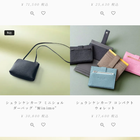
¥
71,500
税込
¥
25,630
税込
別注
シュランケンカーフ ミニショル
シュランケンカーフ コンパクト
ダーバッグ “Minimo”
ウォレット
¥
30,800
税込
¥
17,600
税込