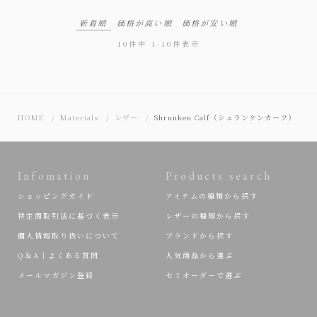
新着順
価格が高い順
価格が安い順
10
件中
1
-
10
件表示
HOME
Materials
レザー
Shrunken Calf（シュランケンカーフ）
Infomation
Products search
ショッピングガイド
アイテムの種類から探す
特定商取引法に基づく表示
レザーの種類から探す
個人情報取り扱いについて
ブランドから探す
Q＆A｜よくある質問
人気商品から選ぶ
メールマガジン登録
セミオーダーで選ぶ