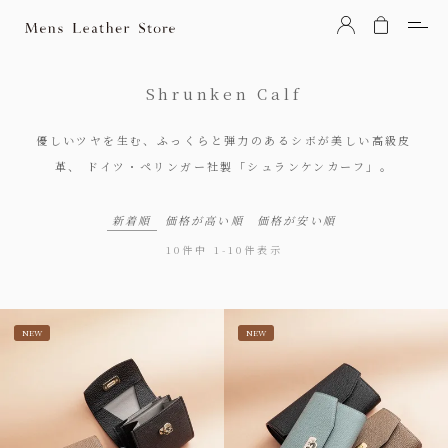
Mens Leather Store（メンズレザーストア）
Shrunken Calf
優しいツヤを生む、ふっくらと弾力のあるシボが美しい高級皮
革、
ドイツ・ペリンガー社製「シュランケンカーフ」。
新着順
価格が高い順
価格が安い順
10
件中
1
-
10
件表示
NEW
NEW