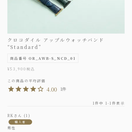
クロコダイル アップルウォッチバンド
“Standard”
商品番号
OR_AWB-S_NCD_01
¥
53,900
税込
4.00
1
1
件中
1
-
1
件表示
RK
1
購入者
男性