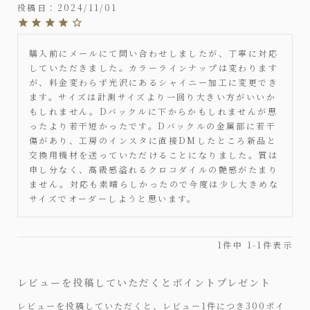
投稿日
2024/11/01
購入前にメールにて問い合わせしましたが、丁寧に対応
していただきました。カラーラインナップは変わります
が、料金変わらず光沢にあるシャイニー加工に変更でき
ます。サイズは計測サイズより一回り大きい方がいいか
もしれません。Dバックルに下からかもしれませんが思
ったより若干短かったです。Dバックルの金属部に若干
傷があり、工房のインスタに直接DMしたところ新品と
交換用機材を送っていただけることになりました。質は
申し分なく、高級感溢れるクロコダイルの艶感がたまり
ません。対応も素晴らしかったので今度は少し大きめな
サイズでオーダーしようと思います。
1
件中
1
-
1
件表示
レビューを投稿していただくとポイントプレゼント
レビューを投稿していただくと、レビュー1件につき300ポイ