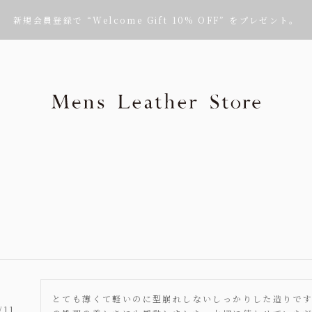
新規会員登録で “Welcome Gift 10% OFF” をプレゼント。
Mens Leath
とても薄くて軽いのに型崩れしないしっかりした造りで
/11