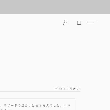
er Store（メンズレザーストア）
1
件中
1
-
1
件表示
す。リザードの風合いはもちろんのこと、コバ