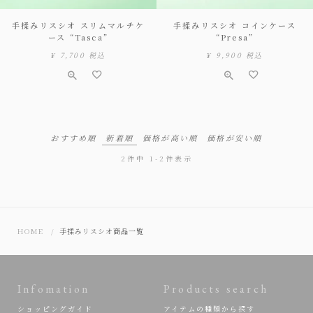
手揉みリスシオ スリムマルチケ
手揉みリスシオ コインケース
ース “Tasca”
“Presa”
¥
7,700
税込
¥
9,900
税込
おすすめ順
新着順
価格が高い順
価格が安い順
2
件中
1
-
2
件表示
HOME
手揉みリスシオ商品一覧
Infomation
Products search
ショッピングガイド
アイテムの種類から探す