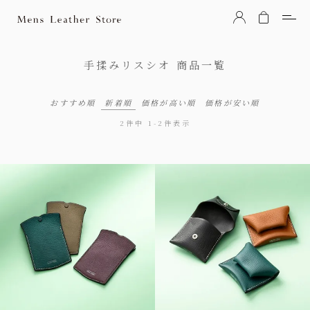
Mens Leather Store（メンズレザーストア）
手揉みリスシオ
商品一覧
おすすめ順
新着順
価格が高い順
価格が安い順
2
件中
1
-
2
件表示