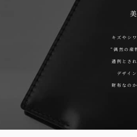
キズやシ
“偶然の産
通例とさ
デザイ
財布なの