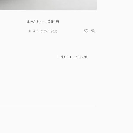
ルガトー 長財布
¥
41,800
税込
3
件中
1
-
3
件表示