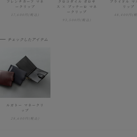
フレンチカーフ マネ
クロコダイル ポロサ
ブライドル マ
ークリップ
ス × ブッテーロ マネ
リップ
ークリップ
17,600円
(税込)
48,400円
(
93,500円
(税込)
チェックしたアイテム
ルガトー マネークリ
ップ
28,600円
(税込)