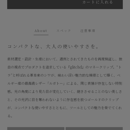
カートに入れる
About
スペック
注意事項
コンパクトな、大人の使いやすさを。
素材選定・設計・生産において、通例とされてきたものを再度検証し、独
自の視点でプロダクトを追求している『glitchd』のマネークリップ。“ト
ラ”と呼ばれる革本来のシワが、味わい深い魅力的な模様として輝く、ベ
ルギー産の最高級レザー「ルガトー」による、同じ表情が存在しない特別
感。光の角度により見た目が変化していく、飽きさせることのない美しさ
と、その光沢に目を奪われないように存在感を放つゴールドのクリップ
が、コンパクトな使いやすさとともに、ツールとしての魅力を奏でてくれ
る。