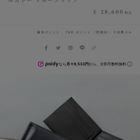
¥
28,600
税込
獲得ポイント：
260
ポイント （円相当） ※会員のみ
なら
月々9,533円
から。分割手数料無料