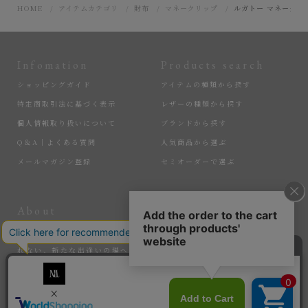
HOME
アイテムカテゴリ
財布
マネークリップ
ルガトー マネークリ
Infomation
Products search
ショッピングガイド
アイテムの種類から探す
特定商取引法に基づく表示
レザーの種類から探す
個人情報取り扱いについて
ブランドから探す
Q＆A｜よくある質問
人気商品から選ぶ
メールマガジン登録
セミオーダーで選ぶ
About
More
匠の逸品たちを、大切に届けている『MLS』。ここでしか手に入れら
れない、新たな出逢いの場へ。そして、サステナブルなアイテムで、
暮らしを豊かにする感動を。選ばれし匠たちと、新たな価値を生み出
していく。