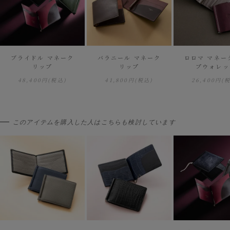
ブライドル マネーク
バラニール マネーク
ロロマ マネー
リップ
リップ
プウォレッ
48,400円
(税込)
41,800円
(税込)
26,400円
(
このアイテムを購入した人はこちらも検討しています