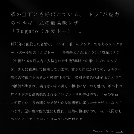
革の宝石とも呼ばれている、“トラ”が魅力
のベルギー産の最高級レザー
「Rugato（ルガトー）」。
1873年に創設した老舗で、ベルギー唯一のタンナーでもあるタンナリ
ー マズール社の「ルガトー」。 最高級とされるフランス原産ステア
（生後3〜6カ月以内に去勢された生後2年以上の雄牛）のショルダー
を、さらに厳選して使用しています。首から肩にかけてのショルダー
部位の特徴でもあるシワ模様“トラ”に、染料を染み込ませることで色
の濃淡が生まれ、奥行きのある美しい模様になるのも魅力。革本来の
ワイルドさと高級感あふれるエレガントさを併せ持ち、「革の宝石」
に相応しい、きめ細やかで艶やかな透明感に満ちた仕上がりになって
います。堅牢度や耐久性にも優れ、自然の模様なので一枚一枚同じも
のがなく、すべてがオンリーワンの素材です。
Rugato Items