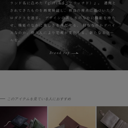
ランド名に込めた『glitchd（グリッチド）』。
通例と
されてきたものを再度検証し、独自の視点に基づいたプ
ロダクトを追求。
デザインの美しさのなかに機能を持た
せ、機能のなかに美しさを持たせる、
財布なのかデバイ
スなのか、使う人により定義が変化する、新たなるツー
ルを。
Brand top
このアイテムを見ている人におすすめ