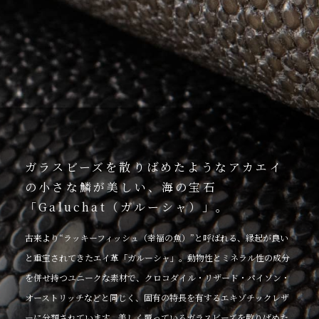
ガラスビーズを散りばめたようなアカエイ
の小さな鱗が美しい、海の宝石
「Galuchat（ガルーシャ）」。
古来より“ラッキーフィッシュ（幸福の魚）”と呼ばれる、縁起が良い
と重宝されてきたエイ革「ガルーシャ」。動物性とミネラル性の成分
を併せ持つユニークな素材で、クロコダイル・リザード・パイソン・
オーストリッチなどと同じく、固有の特長を有するエキゾチックレザ
ーに分類されています。美しく覆っているガラスビーズを散りばめた