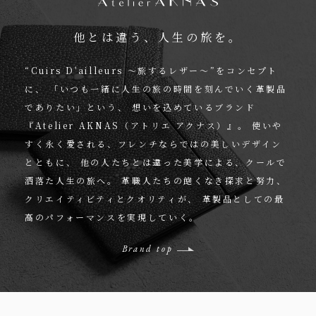
他とは違う、人生の旅を。
“Cuirs D'ailleurs 〜旅するレザー〜”をコンセプト
に、
「いつも一緒に人生の旅の時間を刻んでいく革製品
でありたい」という、
想いを込めているブランド
『Atelier AKNAS（アトリエ アクナス）』。
使いや
すく永く愛される、フレンチならではの美しいデザイン
とともに、
他の人たちとは違った美学による、クールで
洒落た人生の旅へ。
革職人たちの飽くなき探求と努力、
クリエイティビティとクオリティが、
革製品としての最
高のパフォーマンスを実現していく。
Brand top