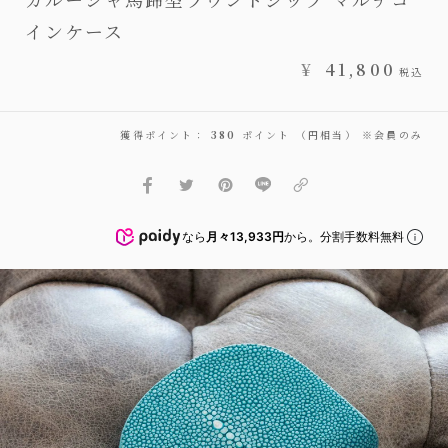
インケース
¥
41,800
税込
獲得ポイント：
380
ポイント （円相当） ※会員のみ
なら
月々13,933円
から。分割手数料無料