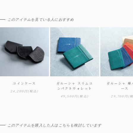
このアイテムを見ている人におすすめ
コインケース
ガルーシャ スリムコ
ガルーシャ 単
ンパクトウォレット
ース
24,200円
(税込)
49,500円
(税込)
29,700円
(
このアイテムを購入した人はこちらも検討しています