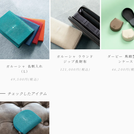
ガルーシャ ラウンド
ダービー 馬蹄
ジップ長財布
ンケース
ガルーシャ 名刺入れ
121,000円
(税込)
46,200円
(
（L）
49,500円
(税込)
チェックしたアイテム