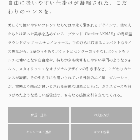
自由に扱いやすい仕掛けが凝縮された、こだ
わりのセンスを。
美しくて使いやすいフレンチならではの永く愛されるデザインで、他の人
たちとは違った美学を込めている、ブランド『Atelier AKNAS』の馬蹄型
ラウンドジップ マルチコインケース。手のひらに収まるコンパクトなサイ
ズ感ながら、2室のマチありポケットとセンターのマチなしポケットをマ
ルチに使いこなす自由度や、持ち歩きも携帯もしやすい半円のようなフォ
ルム、スタイリッシュなオリジナルデザインの引き手など、こだわりのセ
ンスが凝縮。その引き手にも用いられている外装のエイ革「ガルーシャ」
が、古来より縁起が良いとされる幸運な印象とともに、ガラスビーズを散
りばめたような美しい高級感で、さらなる感性を引き立ててくれる。
配送・送料
お支払方法
キャンセル・返品
ギフト包装